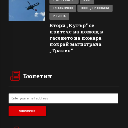
PLOVDIV ONLINE
SLIDE
ЕКСКЛУЗИВНО
ПОСЛЕДНИ НОВИНИ
РЕГИОНА
Втори „Кугър“ се
притече на помощ в
гасенето на пожара
покрай магистрала
„Тракия“
Бюлетин