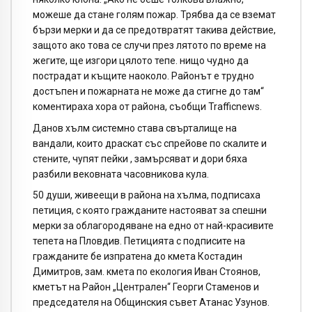
можеше да стане голям пожар. Трябва да се вземат
бързи мерки и да се предотвратят такива действие,
защото ако това се случи през лятото по време на
жегите, ще изгори цялото тепе. нищо чудно да
пострадат и къщите наоколо. Районът е трудно
достъпен и пожарната не може да стигне до там“
коментираха хора от района, съобщи Trafficnews.
Данов хълм системно става свърталище на
вандали, които драскат със спрейове по скалите и
стените, чупят пейки , замърсяват и дори бяха
разбили вековната часовникова кула.
50 души, живеещи в района на хълма, подписаха
петиция, с която гражданите настояват за спешни
мерки за облагородяване на едно от най-красивите
тепета на Пловдив. Петицията с подписите на
гражданите бе изпратена до кмета Костадин
Димитров, зам. кмета по екология Иван Стоянов,
кметът на Район „Централен“ Георги Стаменов и
председателя на Общинския съвет Атанас Узунов.