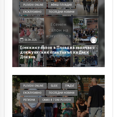
PLOVDIV ONLINE
АФИШ ПЛОВДИВ
ЕКСКЛУЗИВНО
ПОСЛЕДНИ НОВИНИ
06.08.2026
7 Dni Plovdiv
Есенният салон в Пловдив започва с
донжуанския спектакъл на Деян
Донков
PLOVDIV ONLINE
SLIDE
ГРАДЪТ
ЕКСКЛУЗИВНО
ПОСЛЕДНИ НОВИНИ
РЕГИОНА
САМО В 7 DNI PLOVDIV