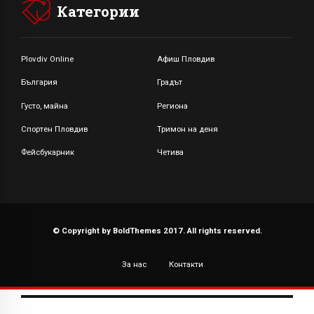
Категории
Plovdiv Online
Афиш Пловдив
България
Градът
Густо, майна
Региона
Спортен Пловдив
Тримон на деня
Фейсбукарник
Четива
© Copyright by BoldThemes 2017. All rights reserved.
За нас
Контакти