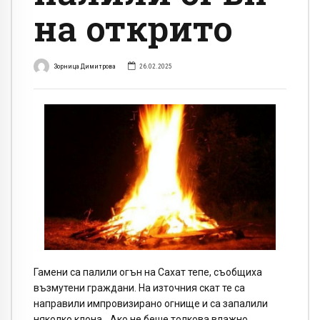
на открито
Зорница Димитрова
26.02.2025
Гамени са палили огън на Сахат тепе, съобщиха
възмутени граждани. На източния скат те са
направили импровизирано огнище и са запалили
няколко клона. „Ако не беше толкова влажно,