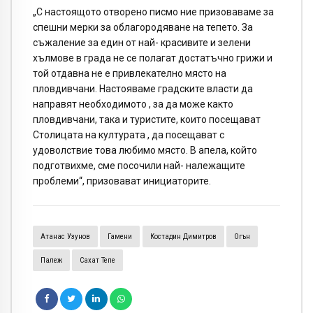
„С настоящото отворено писмо ние призоваваме за
спешни мерки за облагородяване на тепето. За
съжаление за един от най- красивите и зелени
хълмове в града не се полагат достатъчно грижи и
той отдавна не е привлекателно място на
пловдивчани. Настояваме градските власти да
направят необходимото , за да може както
пловдивчани, така и туристите, които посещават
Столицата на културата , да посещават с
удоволствие това любимо място. В апела, който
подготвихме, сме посочили най- належащите
проблеми“, призовават инициаторите.
Атанас Узунов
Гамени
Костадин Димитров
Огън
Палеж
Сахат Тепе