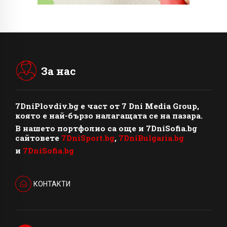
За нас
7DniPlovdiv.bg
e част от
7 Dni Media Group
,
която е най-бързо налагащата се на пазара.
В нашето портфолио са още и 7DniSofia.bg
сайтовете
7DniSport.bg
,
7DniBulgaria.bg
и
7DniSofia.bg
КОНТАКТИ