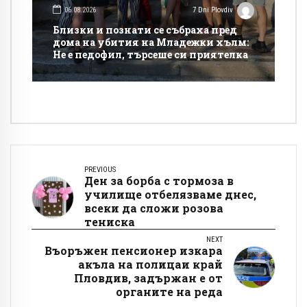
06.08.2026
7 Dni Plovdiv
Близки и познати се събраха пред
дома на убития на Младежки хълм:
Не е педофил, търсеше си приятелка
PREVIOUS
Ден за борба с тормоза в
училище отбелязваме днес,
всеки да сложи розова
тениска
NEXT
Въоръжен пенсионер изкара
акъла на полицаи край
Пловдив, задържан е от
органите на реда