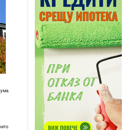
 ума.
оито