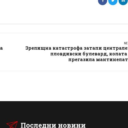
NE
фа
Зрелищна катастрофа затапи централе
пловдивски булевард, колата
прегазила мантинелат
Последни новини