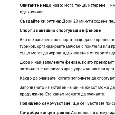
Опитайте нещо ново:
Йога, танци, катерене – и
вдъхновява.
Създайте си рутина:
Дори 20 минути ходене пеш
Спорт за активно спортуващи и фенове
Ако сте запалени по спорта, защо да не пренесет
турнири, организирайте мачове с приятели или п
също могат да черпят вдъхновение от своите идо
Дори и най-запалените фенове, които прекарват 
активност – например чрез упражнения или кра
Какво да очаквате, когато започнете да спортува
Започването на активен начин на живот може да
продължите. Ето какво можете да очаквате:
Повишено самочувствие:
Ще се чувствате по-с
По-добра концентрация:
Активността стимулира