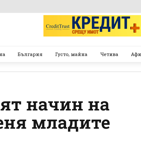
на
България
Густо, майна
Четива
Афи
ят начин на
еня младите