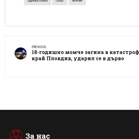
Здравословно
Спорт
Фенове
PREVIOUS
18-годишно момче загина в катастро
край Пловдив, ударил се в дърво
За нас