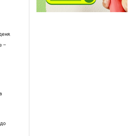
деня.
е –
а
 до