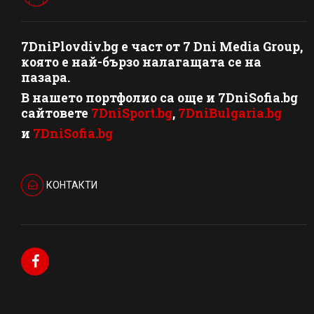
7DniPlovdiv.bg
e част от
7 Dni Media Group
,
която е най-бързо налагащата се на
пазара.
В нашето портфолио са още и 7DniSofia.bg
сайтовете
7DniSport.bg
,
7DniBulgaria.bg
и
7DniSofia.bg
КОНТАКТИ