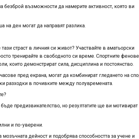
ма безброй възможности да намерите активност, която ви
а на ден могат да направят разлика.
е тази страст в личния си живот? Участвайте в аматьорски
росто тренирайте в свободното си време. Спортните фенове
ли, които демонстрират сила, дисциплина и постоянство.
часове пред екрана, могат да комбинират гледането на спо
тки разходки в почивките между полувремената.
те?
 бъде предизвикателство, но резултатите ще ви мотивират
илни и по-уверени.
 мозъчната дейност и подобрява способността за учене и