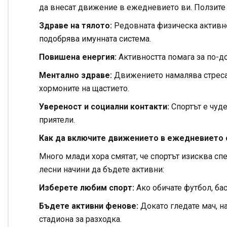
да внесат движение в ежедневието ви. Ползите
Здраве на тялото:
Редовната физическа активнос
подобрява имунната система.
Повишена енергия:
Активността помага за по-д
Ментално здраве:
Движението намалява стреса,
хормоните на щастието.
Увереност и социални контакти:
Спортът е чуде
приятели.
Как да включите движението в ежедневието 
Много млади хора смятат, че спортът изисква сп
лесни начини да бъдете активни:
Изберете любим спорт:
Ако обичате футбол, бас
Бъдете активни фенове:
Докато гледате мач, н
стадиона за разходка.