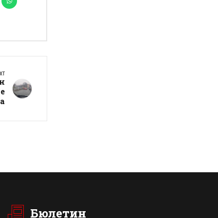
XT
н
 е
а
Бюлетин