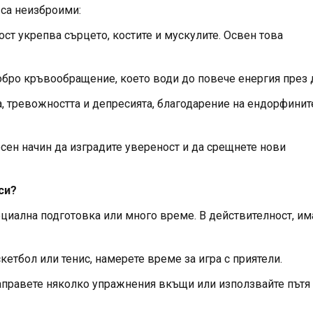
 са неизброими:
т укрепва сърцето, костите и мускулите. Освен това
обро кръвообращение, което води до повече енергия през 
 тревожността и депресията, благодарение на ендорфинит
сен начин да изградите увереност и да срещнете нови
си?
ециална подготовка или много време. В действителност, им
кетбол или тенис, намерете време за игра с приятели.
аправете няколко упражнения вкъщи или използвайте пътя