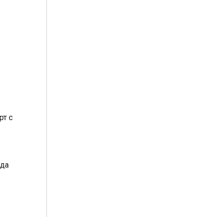
рт с
 да