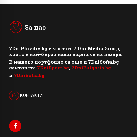
За нас
7DniPlovdiv.bg
e част от
7 Dni Media Group
,
която е най-бързо налагащата се на пазара.
В нашето портфолио са още и 7DniSofia.bg
сайтовете
7DniSport.bg
,
7DniBulgaria.bg
и
7DniSofia.bg
КОНТАКТИ