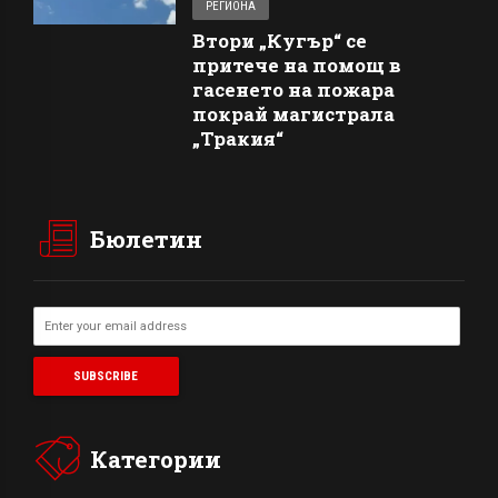
РЕГИОНА
Втори „Кугър“ се
притече на помощ в
гасенето на пожара
покрай магистрала
„Тракия“
Бюлетин
Категории