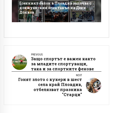
Есенният салон в Пловдив започва с
донжуанския спектакъл на Деян
Донков
PREVIOUS
Защо спортът е важен както
за младите спортуващи,
така и за спортните фенове
NEXT
Гонят злото с кукери в шест
села край Пловдив,
отбелязват празника
"Старци"