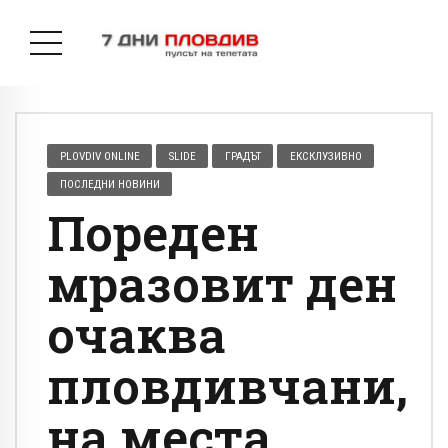
PLOVDIV ONLINE
SLIDE
ГРАДЪТ
ЕКСКЛУЗИВНО
ПОСЛЕДНИ НОВИНИ
Пореден
мразовит ден
очаква
пловдивчани,
на места