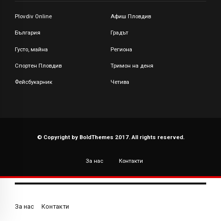
Plovdiv Online
Афиш Пловдив
България
Градът
Густо, майна
Региона
Спортен Пловдив
Тримон на деня
Фейсбукарник
Четива
© Copyright by BoldThemes 2017. All rights reserved.
За нас
Контакти
За нас
Контакти