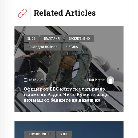
Related Articles
SLIDE
БЪЛГАРИЯ
ЕКСКЛУЗИВНО
ПОСЛЕДНИ НОВИНИ
ЧЕТИВА
06.08.2026
7 Dni Plovdiv
Офицер от ВВС напусна с кърваво
писмо до Радев: Чичо Румене, защо
взимаш от бедните да даваш на
богатите?
PLOVDIV ONLINE
SLIDE