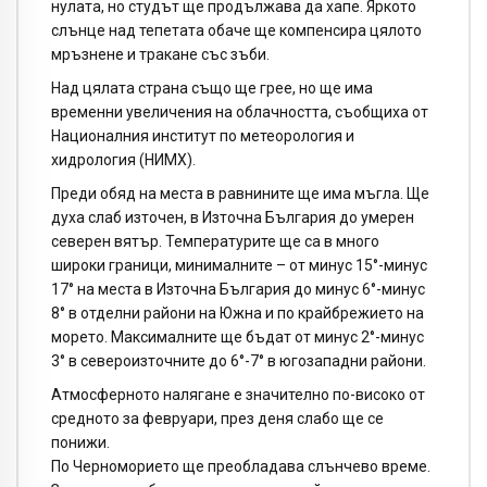
нулата, но студът ще продължава да хапе. Яркото
слънце над тепетата обаче ще компенсира цялото
мръзнене и тракане със зъби.
Над цялата страна също ще грее, но ще има
временни увеличения на облачността, съобщиха от
Националния институт по метеорология и
хидрология (НИМХ).
Преди обяд на места в равнините ще има мъгла. Ще
духа слаб източен, в Източна България до умерен
северен вятър. Температурите ще са в много
широки граници, минималните – от минус 15°-минус
17° на места в Източна България до минус 6°-минус
8° в отделни райони на Южна и по крайбрежието на
морето. Максималните ще бъдат от минус 2°-минус
3° в североизточните до 6°-7° в югозападни райони.
Атмосферното налягане е значително по-високо от
средното за февруари, през деня слабо ще се
понижи.
По Черноморието ще преобладава слънчево време.