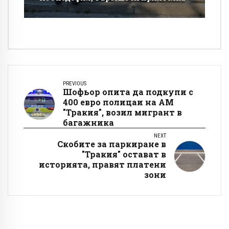
PREVIOUS
Шофьор опита да подкупи с
400 евро полицаи на АМ
"Тракия", возил мигрант в
багажника
NEXT
Скобите за паркиране в
"Тракия" остават в
историята, правят платени
зони