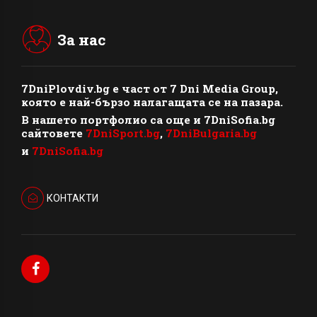
За нас
7DniPlovdiv.bg
e част от
7 Dni Media Group
,
която е най-бързо налагащата се на пазара.
В нашето портфолио са още и 7DniSofia.bg
сайтовете
7DniSport.bg
,
7DniBulgaria.bg
и
7DniSofia.bg
КОНТАКТИ