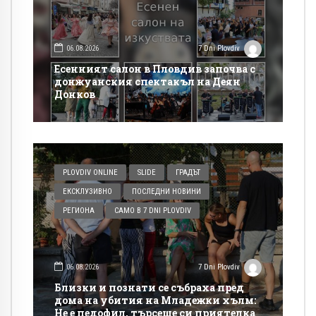
06.08.2026
7 Dni Plovdiv
Есенният салон в Пловдив започва с
донжуанския спектакъл на Деян
Донков
PLOVDIV ONLINE
SLIDE
ГРАДЪТ
ЕКСКЛУЗИВНО
ПОСЛЕДНИ НОВИНИ
РЕГИОНА
САМО В 7 DNI PLOVDIV
06.08.2026
7 Dni Plovdiv
Близки и познати се събраха пред
дома на убития на Младежки хълм:
Не е педофил, търсеше си приятелка