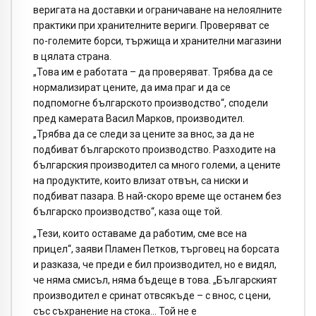
веригата на доставки и ограничаване на нелоялните
практики при хранителните вериги. Проверяват се
по-големите борси, тържища и хранителни магазини
в цялата страна.
„Това им е работата – да проверяват. Трябва да се
нормализират цените, да има праг и да се
подпомогне българското производство“, сподели
пред камерата Васил Марков, производител.
„Трябва да се следи за цените за внос, за да не
подбиват българското производство. Разходите на
българския производител са много големи, а цените
на продуктите, които влизат отвън, са ниски и
подбиват пазара. В най-скоро време ще останем без
българско производство“, каза още той.
„Тези, които оставаме да работим, сме все на
прицел“, заяви Пламен Петков, търговец на борсата
и разказа, че преди е бил производител, но е видял,
че няма смисъл, няма бъдеще в това. „Българският
производител е сринат отвсякъде – с внос, с цени,
със съхранение на стока… Той не е