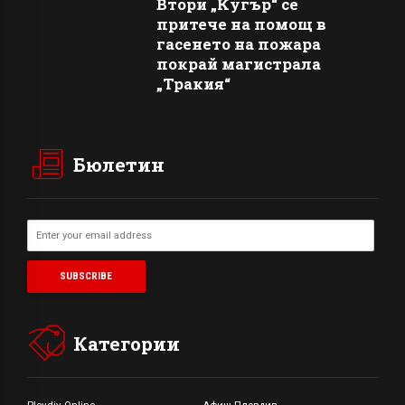
Втори „Кугър“ се
притече на помощ в
гасенето на пожара
покрай магистрала
„Тракия“
Бюлетин
Категории