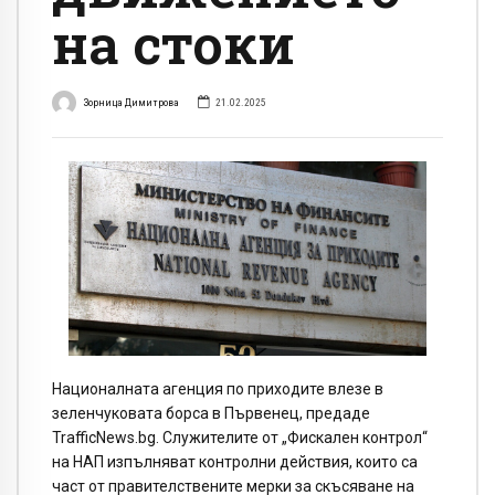
на стоки
Зорница Димитрова
21.02.2025
Националната агенция по приходите влезе в
зеленчуковата борса в Първенец, предаде
TrafficNews.bg. Служителите от „Фискален контрол“
на НАП изпълняват контролни действия, които са
част от правителствените мерки за скъсяване на