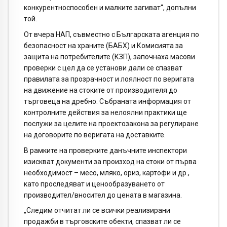
конкурентноспособен и малките загиват“, допълни
той.
От вчера НАП, съвместно с Българската агенция по
безопасност на храните (БАБХ) и Комисията за
защита на потребителите (КЗП), започнаха масови
проверки с цел да се установи дали се спазват
правилата за прозрачност и лоялност по веригата
на движение на стоките от производителя до
търговеца на дребно. Събраната информация от
контролните действия за нелоялни практики ще
послужи за целите на проектозакона за регулиране
на договорите по веригата на доставките.
В рамките на проверките данъчните инспектори
изискват документи за произход на стоки от първа
необходимост – месо, мляко, ориз, картофи и др.,
като проследяват и ценообразуването от
производител/вносител до цената в магазина.
„Следим отчитат ли се всички реализирани
продажби в търговските обекти, спазват ли се