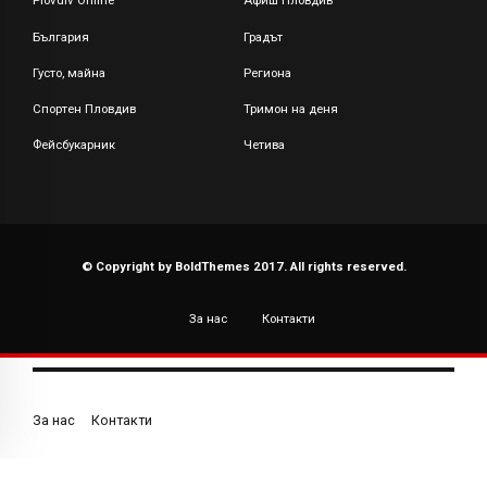
Plovdiv Online
Афиш Пловдив
България
Градът
Густо, майна
Региона
Спортен Пловдив
Тримон на деня
Фейсбукарник
Четива
© Copyright by BoldThemes 2017. All rights reserved.
За нас
Контакти
За нас
Контакти