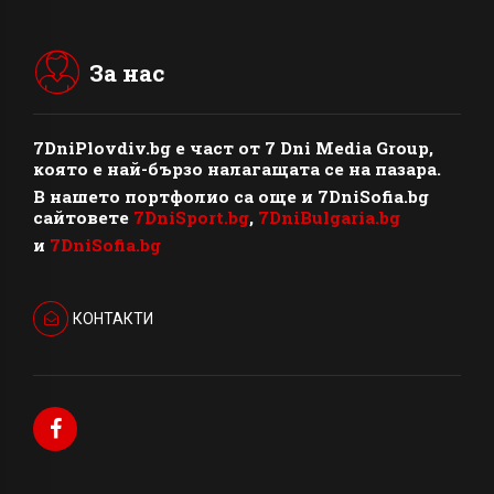
За нас
7DniPlovdiv.bg
e част от
7 Dni Media Group
,
която е най-бързо налагащата се на пазара.
В нашето портфолио са още и 7DniSofia.bg
сайтовете
7DniSport.bg
,
7DniBulgaria.bg
и
7DniSofia.bg
КОНТАКТИ