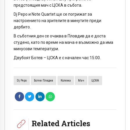
предстоящия мач с ЦСКА в събота.
Dj Pepo и Note Quartet ще се погрижат за
настроението на зрителите в минутите преди
дербито.
В съботния ден се очаква в Пловдив да е доста
студено, като по време на мача е възможно да има
минусови температури.
Двубоят Ботев – ЦСКА е с начален час 15:00.
Dj Pepo
Ботев Плвдив
Колежа
Мач
ЦСКА
Related Articles