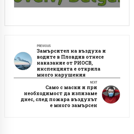
МОК и важен спортен шеф
PREVIOUS
Замърсител на въздуха и
водите в Пловдив отнесе
наказание от РИОСВ,
инспекцията е открила
много нарушения
NEXT
Само с маски и при
необходимост да излизаме
днес, след пожара въздухът
е много замърсен