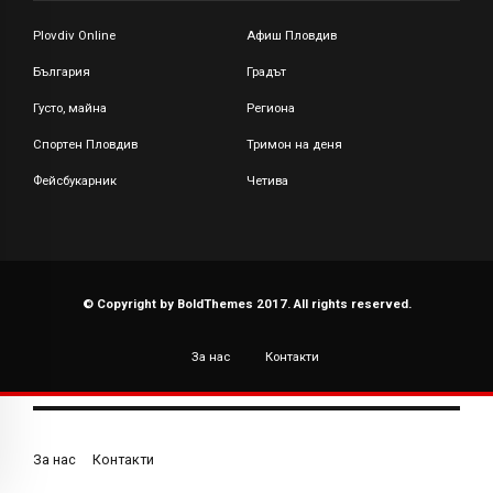
Plovdiv Online
Афиш Пловдив
България
Градът
Густо, майна
Региона
Спортен Пловдив
Тримон на деня
Фейсбукарник
Четива
© Copyright by BoldThemes 2017. All rights reserved.
За нас
Контакти
За нас
Контакти