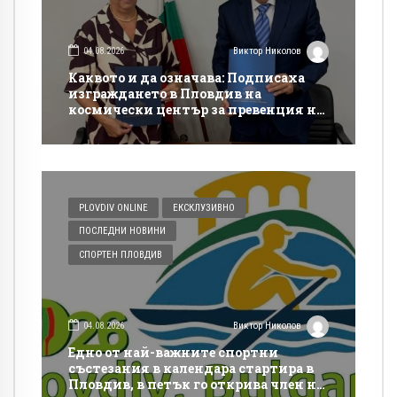
04.08.2026
Виктор Николов
Каквото и да означава: Подписаха
изграждането в Пловдив на
космически център за превенция на
бедствия и аварии
PLOVDIV ONLINE
ЕКСКЛУЗИВНО
ПОСЛЕДНИ НОВИНИ
СПОРТЕН ПЛОВДИВ
04.08.2026
Виктор Николов
Едно от най-важните спортни
състезания в календара стартира в
Пловдив, в петък го открива член на