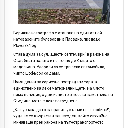
Верижна катастрофа е станала на един от най-
натоварените булеварди в Пловдив, предаде
Plovdiv24.bg.
Става дума за бул. „Шести септември“ в района на
Съдебната палата и по-точно до Къщата с
медальона. Ударили са се три леки автомобила,
чиито шофьори са дами.
Няма данни за сериозно пострадали хора, а
единствено за леки материални щети. На място
няма полиция, а движението в посока паметника на
Съединението е леко затруднено.
„Как успяха да го направят, умът ми не го побира!“,
чудеше се възрастен пешеходец, който случайно
минаваше през района на пътнотранспортното