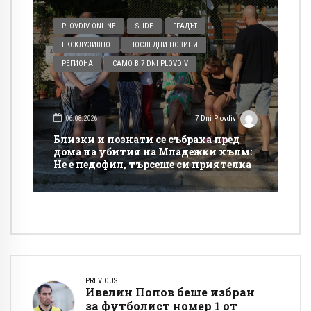
PLOVDIV ONLINE
SLIDE
ГРАДЪТ
ЕКСКЛУЗИВНО
ПОСЛЕДНИ НОВИНИ
РЕГИОНА
САМО В 7 DNI PLOVDIV
06.08.2026
7 Dni Plovdiv
Близки и познати се събраха пред
дома на убития на Младежки хълм:
Не е педофил, търсеше си приятелка
PREVIOUS
Ивелин Попов беше избран
за футболист номер 1 от