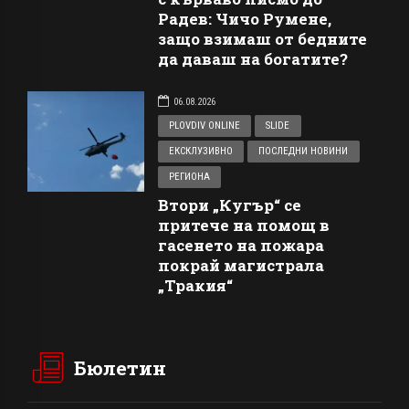
Радев: Чичо Румене,
защо взимаш от бедните
да даваш на богатите?
06.08.2026
PLOVDIV ONLINE
SLIDE
ЕКСКЛУЗИВНО
ПОСЛЕДНИ НОВИНИ
РЕГИОНА
Втори „Кугър“ се
притече на помощ в
гасенето на пожара
покрай магистрала
„Тракия“
Бюлетин