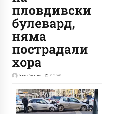
пловдивски
булевард,
няма
пострадали
хора
Зорница Димитрова
20.02.2025