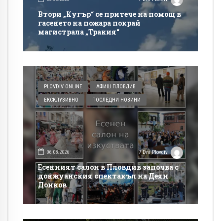
Втори „Кугър“ се притече на помощ в
гасенето на пожара покрай
магистрала „Тракия“
PLOVDIV ONLINE
АФИШ ПЛОВДИВ
ЕКСКЛУЗИВНО
ПОСЛЕДНИ НОВИНИ
06.08.2026
7 Dni Plovdiv
Есенният салон в Пловдив започва с
донжуанския спектакъл на Деян
Донков