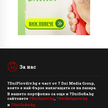
За нас
7DniPlovdiv.bg
e част от
7 Dni Media Group
,
която е най-бързо налагащата се на пазара.
В нашето портфолио са още и 7DniSofia.bg
сайтовете
7DniSport.bg
,
7DniBulgaria.bg
и
7DniSofia.bg