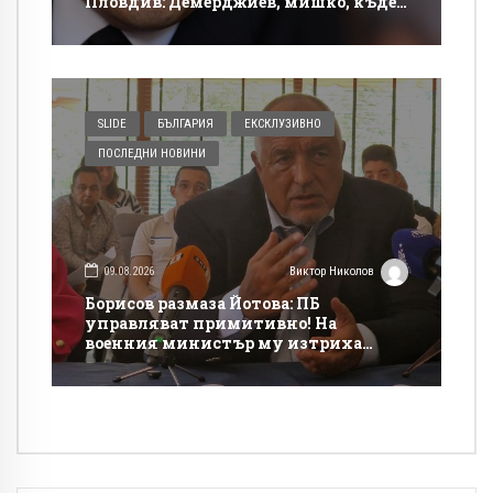
Пловдив: Демерджиев, мишко, къде
си!?
SLIDE
БЪЛГАРИЯ
ЕКСКЛУЗИВНО
ПОСЛЕДНИ НОВИНИ
09.08.2026
Виктор Николов
Борисов размаза Йотова: ПБ
управляват примитивно! На
военния министър му изтриха
„Кинтекс“ от тениската!