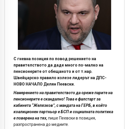
С гневна позиция по повод решението на
правителството да даде много по-малко на
пенсионерите от обещаното и от т.нар.
Швейцарско правило излезе лидерът на ДПС-
НОВО НАЧАЛО Делян Пеевски.
Намерението на правителството да ореже парите на
пенсионерите е скандално! Това е фалстарт за
кабинета “Желязков”, с мандата на ГЕРБ, в който
коалиционен партньор е БСП и социалната политика
е поверена на тях,
пише Пеевски в позиция,
разпространена до медиите.