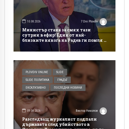
10.08.2026
7 Dni Plovdiv
Министър стана за смях тази
сутрин в ефир! Един от най-
близките някога на Радев ги помля и
двамата
PLOVDIV ONLINE
SLIDE
SLIDE ПОЛИТИКА
ГРАДЪТ
ЕКСКЛУЗИВНО
ПОСЛЕДНИ НОВИНИ
09.08.2026
Виктор Николов
Разследващ журналист подпали
държавата след убийството в