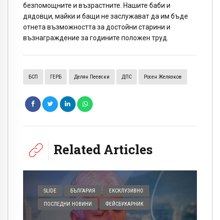
безпомощните и възрастните. Нашите баби и
дядовци, майки и бащи не заслужават да им бъде
отнета възможността за достойни старини и
възнаграждение за годините положен труд.
БСП
ГЕРБ
Делян Пеевски
ДПС
Росен Желязков
Related Articles
SLIDE
БЪЛГАРИЯ
ЕКСКЛУЗИВНО
ПОСЛЕДНИ НОВИНИ
ФЕЙСБУКАРНИК