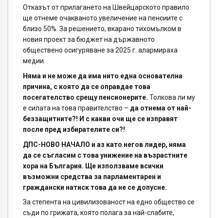
Отказът от прилагането на Швейцарското правило
ще отнеме очакваното увеличение на пенсиите с
близо 50%. За решението, вкарано тихомълком в
новия проект за бюджет на държавното
обществено осигуряване за 2025 г. алармираха
медии.
Няма и не може да има нито една основателна
причина, с която да се оправдае това
посегателство срещу пенсионерите.
Толкова ли му
е силата на това правителство –
да отнема от най-
беззащитните?! И с какви очи ще се изправят
после пред избирателите си?!
ДПС-НОВО НАЧАЛО и аз като негов лидер, няма
да се съгласим с това унижение на възрастните
хора на България. Ще използваме всички
възможни средства за парламентарен и
граждански натиск това да не се допусне.
За степента на цивилизованост на едно общество се
съди по грижата, която полага за най-слабите,