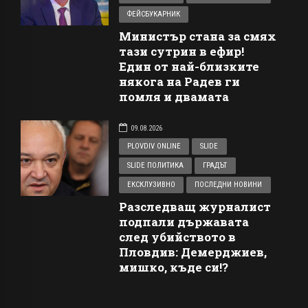
ФЕЙСБУКАРНИК
Министър стана за смях
тази сутрин в ефир!
Един от най-близките
някога на Радев ги
помля и двамата
09.08.2026
PLOVDIV ONLINE
SLIDE
SLIDE ПОЛИТИКА
ГРАДЪТ
ЕКСКЛУЗИВНО
ПОСЛЕДНИ НОВИНИ
Разследващ журналист
подпали държавата
след убийството в
Пловдив: Демерджиев,
мишко, къде си!?