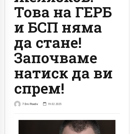
Това на ГЕРБ
и БСП няма
да стане!
Започваме
натиск да ви
спрем!
7 Dni Plovdiv
19.02.2025