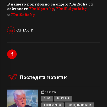
В нашето портфолио са още и 7DniSofia.bg
сайтовете
7DniSport.bg
,
7DniBulgaria.bg
и
7DniSofia.bg
КОНТАКТИ
Последни новини
10.08.2026
SLIDE
БЪЛГАРИЯ
ЕКСКЛУЗИВНО
ПОСЛЕДНИ НОВИНИ