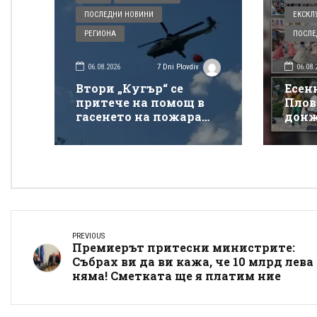
ПОСЛЕДНИ НОВИНИ
ЕКСКЛ
РЕГИОНА
ПОСЛЕ
06.08.2026
06.08.
7 Dni Plovdiv
Втори „Кугър“ се
Есен
притече на помощ в
Плов
гасенето на пожара
донж
покрай магистрала
спек
„Тракия“
Донк
PREVIOUS
Премиерът притесни министрите:
Събрах ви да ви кажа, че 10 млрд лева
няма! Сметката ще я платим ние