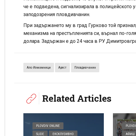
че е подведена, сигнализирала в полицейското у
заподозрения пловдивчанин.
При задържането му в град Гурково той признал, 
механизма на престъпленията си, върнал по-голя
долара. Задържан е до 24 часа в РУ Димитровгр
Ало Измамници
Арест
Пловдивчанин
Related Articles
PLOVDIV ONLINE
PLOVDI
SLIDE
ЕКСКЛУЗИВНО
АФИШ 