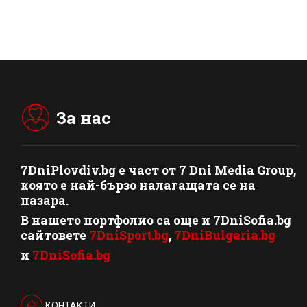
За нас
7DniPlovdiv.bg
e част от
7 Dni Media Group
,
която е най-бързо налагащата се на
пазара.
В нашето портфолио са още и 7DniSofia.bg
сайтовете
7DniSport.bg
,
7DniBulgaria.bg
и
7DniSofia.bg
КОНТАКТИ