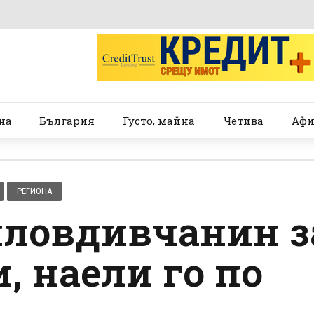
на
България
Густо, майна
Четива
Афи
РЕГИОНА
пловдивчанин з
, наели го по