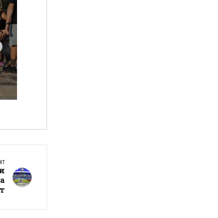
а
XT
ви
за
т