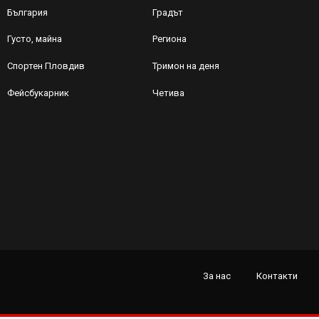
България
Градът
Густо, майна
Региона
Спортен Пловдив
Тримон на деня
Фейсбукарник
Четива
За нас
Контакти