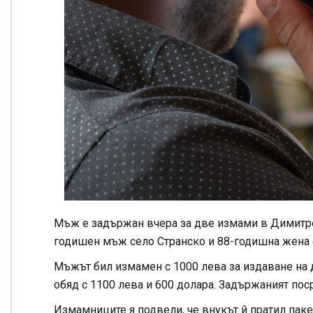
Мъж е задържан вчера за две измами в Димитр
годишен мъж село Странско и 88-годишна жена 
Мъжът бил измамен с 1000 лева за издаване на 
обяд с 1100 лева и 600 долара. Задържаният пос
Измамниците я подвели, че внукът й пратил пакет