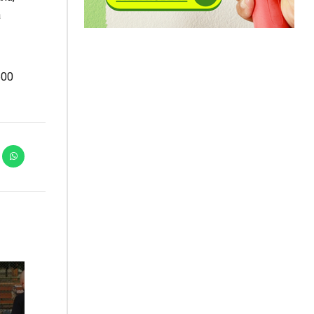
а
600