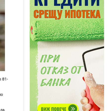
 81-
по
ла,