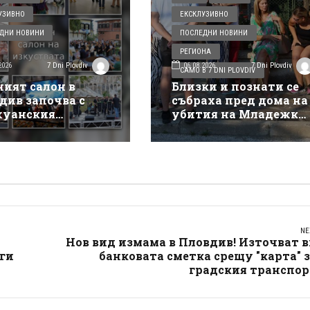
УЗИВНО
ЕКСКЛУЗИВНО
ДНИ НОВИНИ
ПОСЛЕДНИ НОВИНИ
РЕГИОНА
2026
06.08.2026
7 Dni Plovdiv
7 Dni Plovdiv
САМО В 7 DNI PLOVDIV
ният салон в
Близки и познати се
див започва с
събраха пред дома на
уанския
убития на Младежки
такъл на Деян
хълм: Не е педофил,
ов
търсеше си приятелк
NE
Нов вид измама в Пловдив! Източват 
 ги
банковата сметка срещу "карта" 
градския транспор