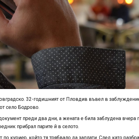
овградско. 32-годишният от Пловдив въвел в заблуждение
от село Бодрово.
документ преди два дни, а жената е била заблудена вчера 
редник прибрал парите й в селото.
 по куриер, който тя трябвало да заплати. След като разбра