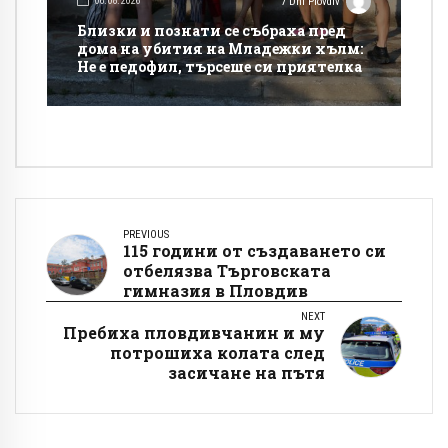
06.08.2026
7 Dni Plovdiv
Близки и познати се събраха пред
дома на убития на Младежки хълм:
Не е педофил, търсеше си приятелка
PREVIOUS
115 години от създаването си
отбелязва Търговската
гимназия в Пловдив
NEXT
Пребиха пловдивчанин и му
потрошиха колата след
засичане на пътя