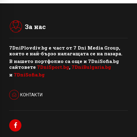
За нас
7DniPlovdiv.bg
e част от
7 Dni Media Group
,
която е най-бързо налагащата се на пазара.
В нашето портфолио са още и 7DniSofia.bg
сайтовете
7DniSport.bg
,
7DniBulgaria.bg
и
7DniSofia.bg
КОНТАКТИ