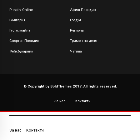
Plovdiv Online
Афиш Пловдив
България
Градът
Густо, майна
Региона
Спортен Пловдив
Тримон на деня
Фейсбукарник
Четива
© Copyright by BoldThemes 2017. All rights reserved.
За нас
Контакти
За нас
Контакти