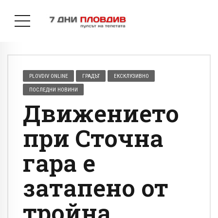
PLOVDIV ONLINE
ГРАДЪТ
ЕКСКЛУЗИВНО
ПОСЛЕДНИ НОВИНИ
Движението
при Сточна
гара е
затапено от
тройна