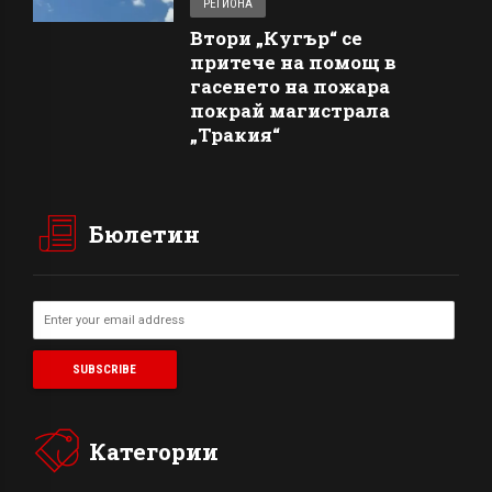
РЕГИОНА
Втори „Кугър“ се
притече на помощ в
гасенето на пожара
покрай магистрала
„Тракия“
Бюлетин
Категории