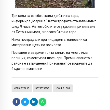
Три коли са се сблъскали до Сточна гара,
информира „Марица“. Катастрофата станала малко
след 9 часа. Автомобилите се ударили при слизане
от Бетонния мост, в посока Сточна гара.
Няма пострадали при инцидента, нанесени са
материални щети по возилата.
Поставен е авариен триъгълник, на място има
полиция, коментират шофьори. Преминаването в
района е затруднено. Призовават се водачите да
бъдат внимателни.
Задръстване
Катастрофа
Сточна Гара