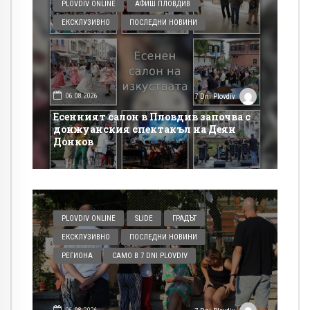
PLOVDIV ONLINE
АФИШ ПЛОВДИВ
ЕКСКЛУЗИВНО
ПОСЛЕДНИ НОВИНИ
06.08.2026
7 Dni Plovdiv
Есенният салон в Пловдив започва с
донжуанския спектакъл на Деян
Донков
PLOVDIV ONLINE
SLIDE
ГРАДЪТ
ЕКСКЛУЗИВНО
ПОСЛЕДНИ НОВИНИ
РЕГИОНА
САМО В 7 DNI PLOVDIV