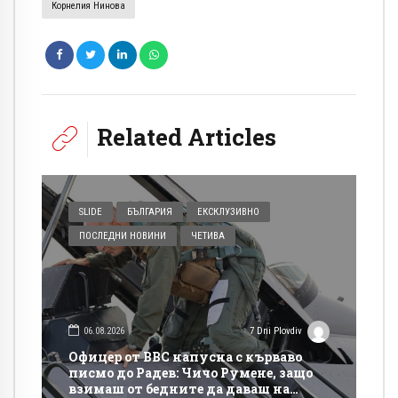
Корнелия Нинова
Related Articles
SLIDE
БЪЛГАРИЯ
ЕКСКЛУЗИВНО
ПОСЛЕДНИ НОВИНИ
ЧЕТИВА
06.08.2026
7 Dni Plovdiv
Офицер от ВВС напусна с кърваво
писмо до Радев: Чичо Румене, защо
взимаш от бедните да даваш на