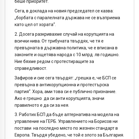
беше приоритет.
Сега, в доклада на новия председател се казва:
„борбата с паралелната държава не се възприема
като цел от хората“.
2. Досега разкривахме случай на корупцията на
всички нива. От трибуната твърдях, че тя е
превърната в държавна политика, че е вписана в
законите и ощетява народа с 10 млрд. лв годишно.
Ние бяхме редом с протестиращите за
справедливост.
Зафиров и сие сега твърдят: „грешка е, че БСП се
превърна в антикорупционна и протестърска
партия“. Хора, ами това си е публично признание.
Ако е грешно да си анти корупцията, значи
правилното е да си за нея.
3. Работих БСП да бъде алтернатива на модела на
управление на ГЕРБ. Управлението на Борисов ни
постави на последно място по жезнен стандарт в
Европа. Твърдя убедено, че той е злото за България.