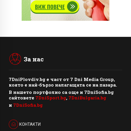
За нас
7DniPlovdiv.bg
e част от
7 Dni Media Group
,
която е най-бързо налагащата се на пазара.
В нашето портфолио са още и 7DniSofia.bg
сайтовете
7DniSport.bg
,
7DniBulgaria.bg
и
7DniSofia.bg
КОНТАКТИ