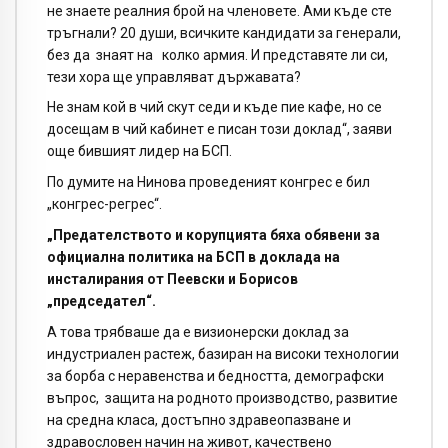
не знаете реалния брой на членовете. Ами къде сте
тръгнали? 20 души, всичките кандидати за генерали,
без да знаят на колко армия. И представяте ли си,
тези хора ще управляват държавата?
Не знам кой в чий скут седи и къде пие кафе, но се
досещам в чий кабинет е писан този доклад“, заяви
още бившият лидер на БСП.
По думите на Нинова проведеният конгрес е бил
„конгрес-регрес“.
„Предателството и корупцията бяха обявени за
официална политика на БСП в доклада на
инсталирания от Пеевски и Борисов
„председател“.
А това трябваше да е визионерски доклад за
индустриален растеж, базиран на високи технологии
за борба с неравенства и бедността, демографски
въпрос, защита на родното производство, развитие
на средна класа, достъпно здравеопазване и
здравословен начин на живот, качествено