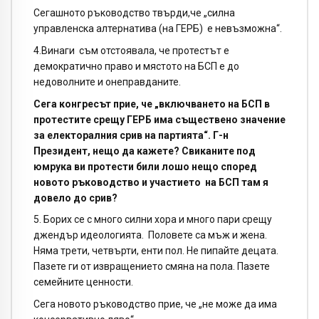
Сегашното ръководство твърди,че „силна
управленска алтернатива (на ГЕРБ) е невъзможна“.
4.Винаги съм отстоявала, че протестът е
демократично право и мястото на БСП е до
недоволните и онеправданите.
Сега конгресът прие, че „включването на БСП в
протестите срещу ГЕРБ има съществено значение
за електоралния срив на партията“. Г-н
Президент, нещо да кажете? Свиканите под
юмрука ви протести били лошо нещо според
новото ръководство и участието на БСП там я
довело до срив?
5. Борих се с много силни хора и много пари срещу
джендър идеологията. Половете са мъж и жена.
Няма трети, четвърти, енти пол. Не пипайте децата.
Пазете ги от извращението смяна на пола. Пазете
семейните ценности.
Сега новото ръководство прие, че „не може да има