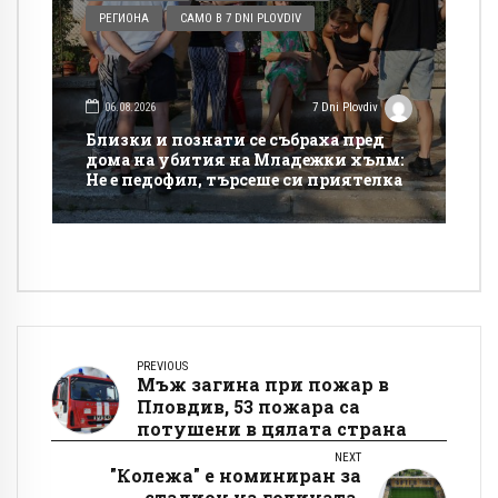
РЕГИОНА
САМО В 7 DNI PLOVDIV
06.08.2026
7 Dni Plovdiv
Близки и познати се събраха пред
дома на убития на Младежки хълм:
Не е педофил, търсеше си приятелка
PREVIOUS
Мъж загина при пожар в
Пловдив, 53 пожара са
потушени в цялата страна
NEXT
"Колежа" е номиниран за
стадион на годината,