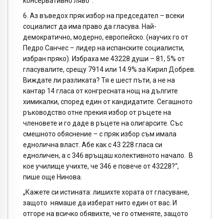
консервативно ляво“.
6. Аз въведох пряк избор на председател – всеки
социалист да има право да гласува. Най-
демократично, модерно, европейско. (научих го от
Педро Санчес – лидер на испанските социалисти,
избран пряко). Избраха ме 43228 души – 81, 5% от
гласувалите, срещу 7914 или 14.9% за Кирил Добрев.
Виждате ли разликата? Тя е шест пъти, а не на
кантар 14 гласа от конгресната нощ на дългите
химикалки, според един от кандидатите. Сегашното
ръководство отне прекия избор от ръцете на
членовете и го даде в ръцете на олигарсите. Със
смешното обяснение – с пряк избор съм имала
еднолична власт. Абе как с 43 228 гласа си
едноличен, а с 346 връщаш колективното начало. В
кое училище учихте, че 346 е повече от 43228?“,
пише още Нинова.
„Кажете си истината: лишихте хората от гласуване,
защото нямаше да изберат нито един от вас. И
отгоре на всичко обявихте, че го отменяте, защото