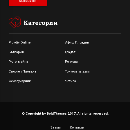
Категории
Plovdiv Online
Афиш Пловдив
България
Градът
Густо, майна
Региона
Спортен Пловдив
Тримон на деня
Фейсбукарник
Четива
© Copyright by BoldThemes 2017. All rights reserved.
За нас
Контакти