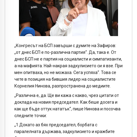
„Конгресът на БСП завърши с думите на Зафиров:
„от днес БСП е по-различна партия“. Да, така е. От
днес БСП не е партия на социалисти и симпатизанти,
а на мафията. Най-накрая задкулисието си я взе. При
мен опитваха, но не можаха. Сега успяха“. Това се
чете в позиция на бившия лидер на социалистите
Корнелия Нинова, разпространена до медиите.
„Различна е, да. Ще ви кажа с какво, чрез цитати от
доклада на новия председател. Как беше досега и
как ще бъде оттук нататък“, пише Нинова и посочва
следните точки:
„1.Докато аз бях председател, борбата с
паралелната държава, задкулисието и кражбите