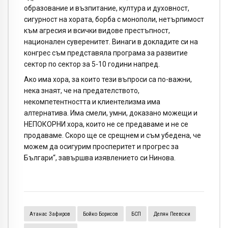
образование и възпитание, култура и духовност,
сигурност на хората, борба с монополи, нетърпимост
към агресия и всички видове престъпност,
национален суверенитет. Винаги в докладите си на
конгрес съм представяла програма за развитие
сектор по сектор за 5-10 години напред.
Ако има хора, за които тези въпроси са по-важни,
нека знаят, че на предателството,
некомпетентността и клиентелизма има
алтернатива. Има смели, умни, доказано можещи и
НЕПОКОРНИ хора, които не се предаваме и не се
продаваме. Скоро ще се срещнем и съм убедена, че
можем да осигурим просперитет и прогрес за
Българи“, завършва изявлението си Нинова.
Атанас Зафиров
Бойко Борисов
БСП
Делян Пеевски