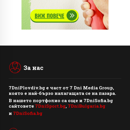
За нас
7DniPlovdiv.bg
e част от
7 Dni Media Group
,
която е най-бързо налагащата се на пазара.
В нашето портфолио са още и 7DniSofia.bg
сайтовете
7DniSport.bg
,
7DniBulgaria.bg
и
7DniSofia.bg