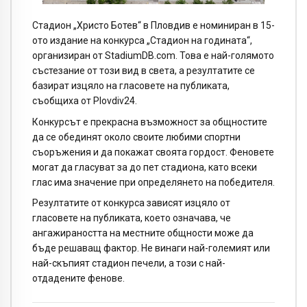
Стадион „Христо Ботев“ в Пловдив е номиниран в 15-
ото издание на конкурса „Стадион на годината“,
организиран от StadiumDB.com. Това е най-голямото
състезание от този вид в света, а резултатите се
базират изцяло на гласовете на публиката,
съобщиха от Plovdiv24.
Конкурсът е прекрасна възможност за общностите
да се обединят около своите любими спортни
съоръжения и да покажат своята гордост. Феновете
могат да гласуват за до пет стадиона, като всеки
глас има значение при определянето на победителя.
Резултатите от конкурса зависят изцяло от
гласовете на публиката, което означава, че
ангажираността на местните общности може да
бъде решаващ фактор. Не винаги най-големият или
най-скъпият стадион печели, а този с най-
отдадените фенове.