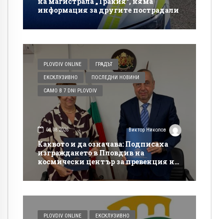
на магистрала „Тракия“, няма
информация за другите пострадали
PLOVDIV ONLINE
ГРАДЪТ
ЕКСКЛУЗИВНО
ПОСЛЕДНИ НОВИНИ
САМО В 7 DNI PLOVDIV
04.08.2026
Виктор Николов
Каквото и да означава: Подписаха
изграждането в Пловдив на
космически център за превенция на
бедствия и аварии
PLOVDIV ONLINE
ЕКСКЛУЗИВНО