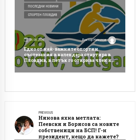
ПОСЛЕДНИ НОВИНИ
СПОРТЕН ПЛОВДИВ
04.08.2026
Виктор Николов
Едно от най-важните спортни
състезания в календара стартира в
Пловдив, в петък го открива член на
МОК и важен спортен шеф
PREVIOUS
Нинова яхна метлата:
Пеевски и Борисов са новите
собственици на БСП! Г-н
президент, нещо да кажете?