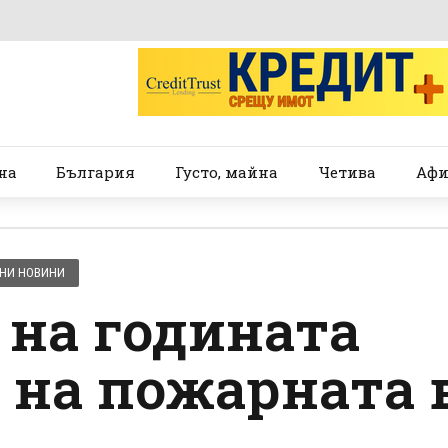
на
България
Густо, майна
Четива
Афи
НИ НОВИНИ
на годината
 на пожарната 