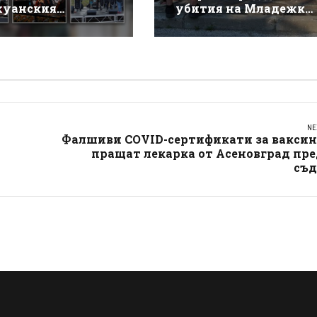
уанския
убития на Младежки
такъл на Деян
хълм: Не е педофил,
ов
търсеше си приятелк
NE
Фалшиви COVID-сертификати за ваксин
пращат лекарка от Асеновград пр
съд