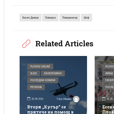
Васил Димов
Пожарна
Пожарникар
Шеф
Related Articles
PLOVDIV ONLINE
PLOVDI
SLIDE
ЕКСКЛУЗИВНО
АФИШ 
ПОСЛЕДНИ НОВИНИ
ЕКСКЛ
РЕГИОНА
ПОСЛЕ
06.08.2026
06.08.
7 Dni Plovdiv
Втори „Кугър“ се
Есен
притече на помощ в
Плов