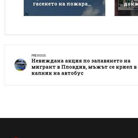
гасенето на пожара
донж
покрай магистрала
спек
„Тракия“
Донк
PREVIOUS
Невиждана акция по залавянето на
мигрант в Пловдив, мъжът се криел в
калник на автобус