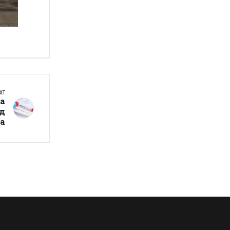
а
XT
а
ед
а