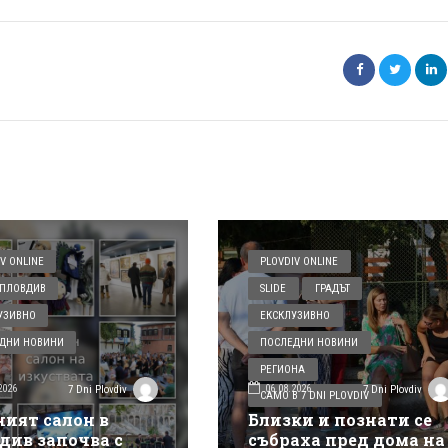
V ONLINE
PLOVDIV ONLINE
ПЛОВДИВ
SLIDE
ГРАДЪТ
УЗИВНО
ЕКСКЛУЗИВНО
ДНИ НОВИНИ
ПОСЛЕДНИ НОВИНИ
РЕГИОНА
2026
06.08.2026
7 Dni Plovdiv
7 Dni Plovdiv
САМО В 7 DNI PLOVDIV
ният салон в
Близки и познати се
див започва с
събраха пред дома на