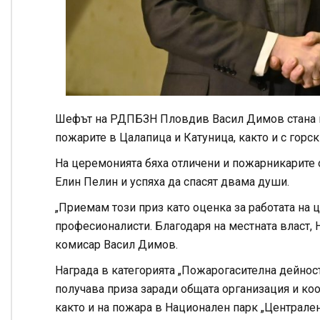
Шефът на РДПБЗН Пловдив Васил Димов стана по
пожарите в Цалапица и Катуница, както и с горс
На церемонията бяха отличени и пожарникарите о
Елин Пелин и успяха да спасят двама души.
„Приемам този приз като оценка за работата на ц
професионалисти. Благодаря на местната власт, Н
комисар Васил Димов.
Награда в категорията „Пожарогасителна дейнос
получава приза заради общата организация и коо
както и на пожара в Национален парк „Централен