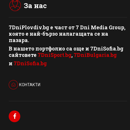
За нас
7DniPlovdiv.bg
e част от
7 Dni Media Group
,
която е най-бързо налагащата се на
пазара.
В нашето портфолио са още и 7DniSofia.bg
сайтовете
7DniSport.bg
,
7DniBulgaria.bg
и
7DniSofia.bg
КОНТАКТИ