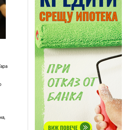
Гара
о
на,