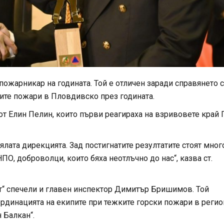
жарникар на годината. Той е отличен заради справянето с
ките пожари в Пловдивско през годината.
т Елин Пелин, които първи реагираха на взривовете край 
ялата дирекцията. Зад постигнатите резултатите стоят мног
ПО, доброволци, които бяха неотлъчно до нас“, казва ст.
т“ спечели и главен инспектор Димитър Бришимов. Той
рдинацията на екипите при тежките горски пожари в регио
 Балкан“.