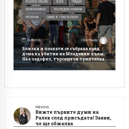
PLOVDIV ONLINE
SLIDE
ГРАДЪТ
ЕКСКЛУЗИВНО
ПОСЛЕДНИ НОВИНИ
РЕГИОНА
САМО В 7 DNI PLOVDIV
06.08.2026
7 Dni Plovdiv
Близки и познати се събраха пред
дома на убития на Младежки хълм:
Не е педофил, търсеше си приятелка
PREVIOUS
Вижте първите думи на
Ралев след присъдата! Заяви,
че ще обжалва