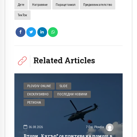
Дете
Натравяне
Парацетамол
Предизвикателство
ТикТок
Related Articles
PLOVDIV ONLINE
SLIDE
ЕКСКЛУЗИВНО
ПОСЛЕДНИ НОВИНИ
РЕГИОНА
06.08.2026
7 Dni Plovdiv
Втори „Кугър“ се притече на помощ в