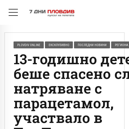
PLOVDIV ONLINE
ЕКСКЛУЗИВНО
ПОСЛЕДНИ НОВИНИ
РЕГИОНА
13-годишно дет
беше спасено с
натряване с
парацетамол,
участвало в