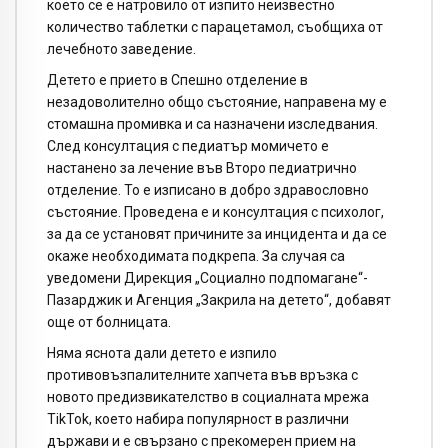
което се е натровило от изпито неизвестно
количество таблетки с парацетамол, съобщиха от
лечебното заведение.
Детето е прието в Спешно отделение в
незадоволително общо състояние, направена му е
стомашна промивка и са назначени изследвания.
След консултация с педиатър момичето е
настанено за лечение във Второ педиатрично
отделение. То е изписано в добро здравословно
състояние. Проведена е и консултация с психолог,
за да се установят причините за инцидента и да се
окаже необходимата подкрепа. За случая са
уведомени Дирекция „Социално подпомагане“-
Пазарджик и Агенция „Закрила на детето“, добавят
още от болницата.
Няма яснота дали детето е изпило
противовъзпалителните хапчета във връзка с
новото предизвикателство в социалната мрежа
TikTok, което набира популярност в различни
държави и е свързано с прекомерен прием на