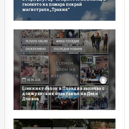
гасенето на пожара покрай
магистрала „Тракия“
PLOVDIV ONLINE
АФИШ ПЛОВДИВ
ЕКСКЛУЗИВНО
ПОСЛЕДНИ НОВИНИ
06.08.2026
7 Dni Plovdiv
Есенният салон в Пловдив започва с
донжуанския спектакъл на Деян
Донков