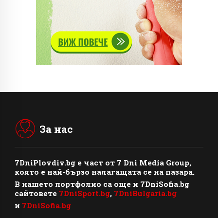
За нас
7DniPlovdiv.bg
e част от
7 Dni Media Group
,
която е най-бързо налагащата се на пазара.
В нашето портфолио са още и 7DniSofia.bg
сайтовете
7DniSport.bg
,
7DniBulgaria.bg
и
7DniSofia.bg