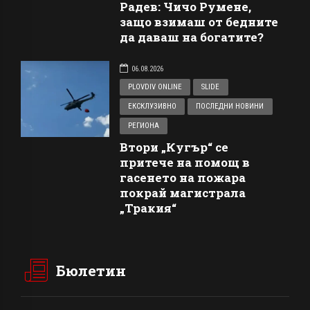
Радев: Чичо Румене,
защо взимаш от бедните
да даваш на богатите?
06.08.2026
PLOVDIV ONLINE
SLIDE
ЕКСКЛУЗИВНО
ПОСЛЕДНИ НОВИНИ
РЕГИОНА
Втори „Кугър“ се
притече на помощ в
гасенето на пожара
покрай магистрала
„Тракия“
Бюлетин