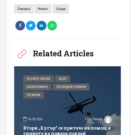
Пожарна
Ремонт
Сграда
Related Articles
PLOVDIV ONLINE
SLIDE
ЕКСКЛУЗИВНО
ПОСЛЕДНИ НОВИНИ
РЕГИОНА
06.08.2026
7 Dni Plovdiv
Втори „Кугър“ се притече на помощ в
гасенето на пожара покрай