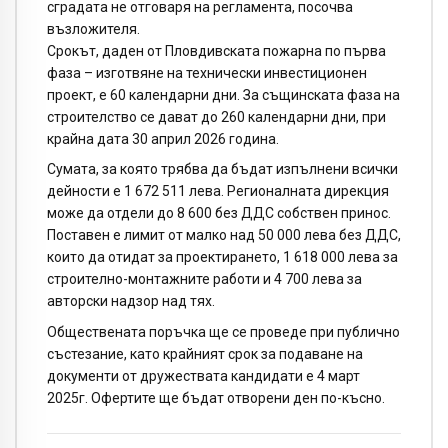
сградата не отговаря на регламента, посочва
възложителя.
Срокът, даден от Пловдивската пожарна по първа
фаза – изготвяне на технически инвестиционен
проект, е 60 календарни дни. За същинската фаза на
строителство се дават до 260 календарни дни, при
крайна дата 30 април 2026 година.
Сумата, за която трябва да бъдат изпълнени всички
дейности е 1 672 511 лева. Регионалната дирекция
може да отдели до 8 600 без ДДС собствен принос.
Поставен е лимит от малко над 50 000 лева без ДДС,
които да отидат за проектирането, 1 618 000 лева за
строително-монтажните работи и 4 700 лева за
авторски надзор над тях.
Обществената поръчка ще се проведе при публично
състезание, като крайният срок за подаване на
документи от дружествата кандидати е 4 март
2025г. Офертите ще бъдат отворени ден по-късно.