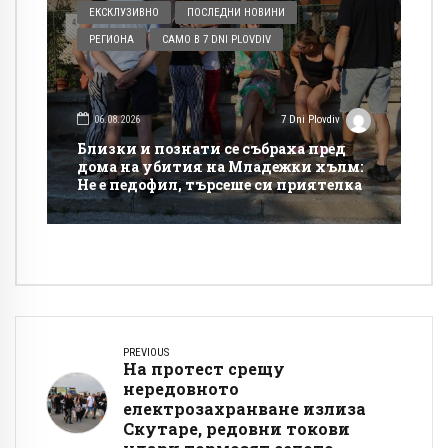
ЕКСКЛУЗИВНО
ПОСЛЕДНИ НОВИНИ
РЕГИОНА
САМО В 7 DNI PLOVDIV
06.08.2026
7 Dni Plovdiv
Близки и познати се събраха пред
дома на убития на Младежки хълм:
Не е педофил, търсеше си приятелка
PREVIOUS
На протест срещу
нередовното
електрозахранване излиза
Скутаре, редовни токови