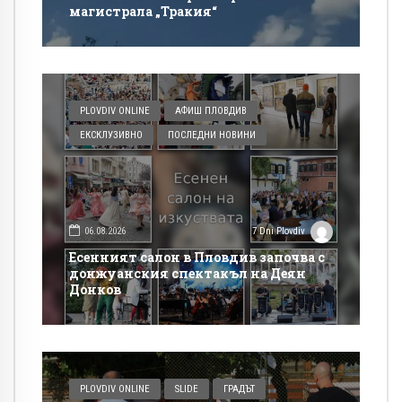
магистрала „Тракия“
PLOVDIV ONLINE
АФИШ ПЛОВДИВ
ЕКСКЛУЗИВНО
ПОСЛЕДНИ НОВИНИ
06.08.2026
7 Dni Plovdiv
Есенният салон в Пловдив започва с
донжуанския спектакъл на Деян
Донков
PLOVDIV ONLINE
SLIDE
ГРАДЪТ