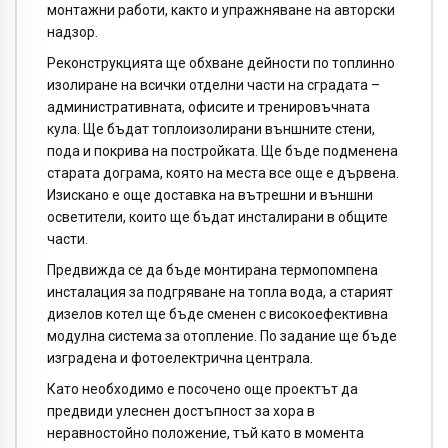
монтажни работи, както и упражняване на авторски
надзор.
Реконструкцията ще обхване дейности по топлинно
изолиране на всички отделни части на сградата –
административната, офисите и тренировъчната
кула. Ще бъдат топлоизолирани външните стени,
пода и покрива на постройката. Ще бъде подменена
старата дограма, която на места все още е дървена.
Изискано е още доставка на вътрешни и външни
осветители, които ще бъдат инсталирани в общите
части.
Предвижда се да бъде монтирана термопомпена
инсталация за подгряване на топла вода, а старият
дизелов котел ще бъде сменен с високоефективна
модулна система за отопление. По задание ще бъде
изградена и фотоелектрична централа.
Като необходимо е посочено още проектът да
предвиди улеснен достъпност за хора в
неравностойно положение, тъй като в момента