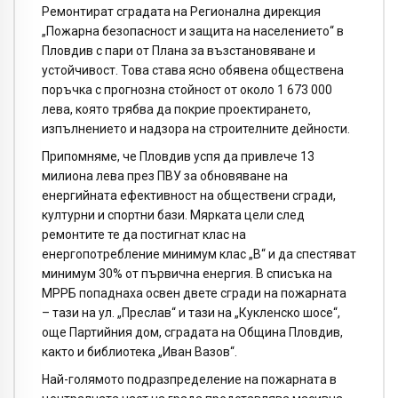
Ремонтират сградата на Регионална дирекция
„Пожарна безопасност и защита на населението“ в
Пловдив с пари от Плана за възстановяване и
устойчивост. Това става ясно обявена обществена
поръчка с прогнозна стойност от около 1 673 000
лева, която трябва да покрие проектирането,
изпълнението и надзора на строителните дейности.
Припомняме, че Пловдив успя да привлече 13
милиона лева през ПВУ за обновяване на
енергийната ефективност на обществени сгради,
културни и спортни бази. Мярката цели след
ремонтите те да постигнат клас на
енергопотребление минимум клас „В“ и да спестяват
минимум 30% от първична енергия. В списъка на
МРРБ попаднаха освен двете сгради на пожарната
– тази на ул. „Преслав“ и тази на „Кукленско шосе“,
още Партийния дом, сградата на Община Пловдив,
както и библиотека „Иван Вазов“.
Най-голямото подразпределение на пожарната в