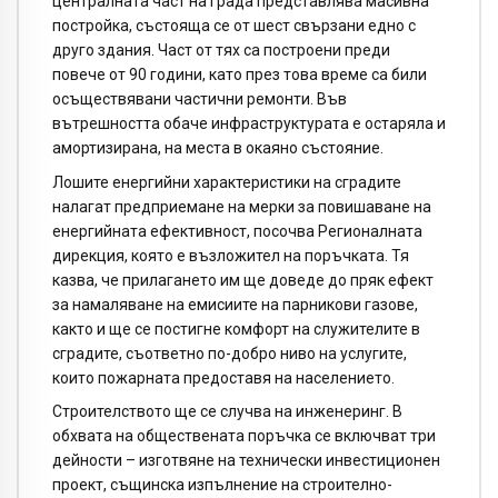
централната част на града представлява масивна
постройка, състояща се от шест свързани едно с
друго здания. Част от тях са построени преди
повече от 90 години, като през това време са били
осъществявани частични ремонти. Във
вътрешността обаче инфраструктурата е остаряла и
амортизирана, на места в окаяно състояние.
Лошите енергийни характеристики на сградите
налагат предприемане на мерки за повишаване на
енергийната ефективност, посочва Регионалната
дирекция, която е възложител на поръчката. Тя
казва, че прилагането им ще доведе до пряк ефект
за намаляване на емисиите на парникови газове,
както и ще се постигне комфорт на служителите в
сградите, съответно по-добро ниво на услугите,
които пожарната предоставя на населението.
Строителството ще се случва на инженеринг. В
обхвата на обществената поръчка се включват три
дейности – изготвяне на технически инвестиционен
проект, същинска изпълнение на строително-