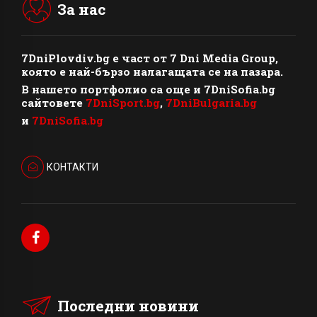
За нас
7DniPlovdiv.bg
e част от
7 Dni Media Group
,
която е най-бързо налагащата се на пазара.
В нашето портфолио са още и 7DniSofia.bg
сайтовете
7DniSport.bg
,
7DniBulgaria.bg
и
7DniSofia.bg
КОНТАКТИ
Последни новини