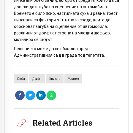
липсвали обективни фактори от средата, които да са
довели до загуба на сцепление на автомобила.
Времето е било ясно, настилката суха и равна, тоест
липсвали са фактори от пътната среда, които да
обосноват загуба на сцепление от автомобила,
различни от дрифт от страна на младия шофьор,
мотивира се съдът.
Решението може да се обжалва пред
Административния съд в града под тепетата.
Глоба
Дрифт
Книжка
Младеж
Related Articles