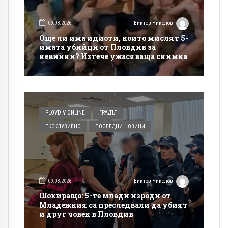
09.08.2026
Виктор Николов
Още ли има идиоти, които мислят 5-
имата убийци от Пловдив за
невинни? Изтече ужасяваща снимка
PLOVDIV ONLINE
ГРАДЪТ
ЕКСКЛУЗИВНО
ПОСЛЕДНИ НОВИНИ
09.08.2026
Виктор Николов
Шокиращо: 5-те млади изроди от
Младежкия са преследвали да убият
и друг човек в Пловдив