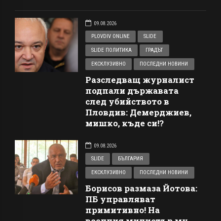
09.08.2026
PLOVDIV ONLINE
SLIDE
SLIDE ПОЛИТИКА
ГРАДЪТ
ЕКСКЛУЗИВНО
ПОСЛЕДНИ НОВИНИ
Разследващ журналист
подпали държавата
след убийството в
Пловдив: Демерджиев,
мишко, къде си!?
09.08.2026
SLIDE
БЪЛГАРИЯ
ЕКСКЛУЗИВНО
ПОСЛЕДНИ НОВИНИ
Борисов размаза Йотова:
ПБ управляват
примитивно! На
военния министър му