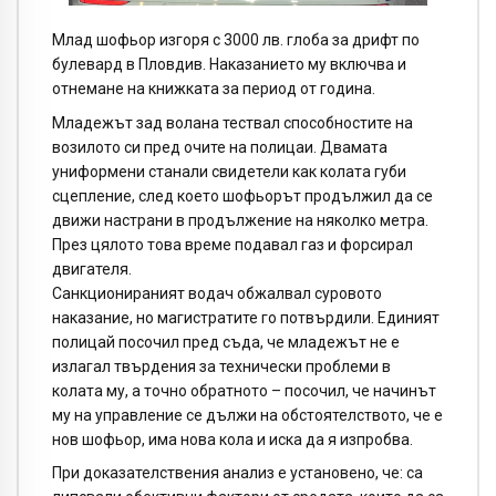
Млад шофьор изгоря с 3000 лв. глоба за дрифт по
булевард в Пловдив. Наказанието му включва и
отнемане на книжката за период от година.
Младежът зад волана тествал способностите на
возилото си пред очите на полицаи. Двамата
униформени станали свидетели как колата губи
сцепление, след което шофьорът продължил да се
движи настрани в продължение на няколко метра.
През цялото това време подавал газ и форсирал
двигателя.
Санкционираният водач обжалвал суровото
наказание, но магистратите го потвърдили. Единият
полицай посочил пред съда, че младежът не е
излагал твърдения за технически проблеми в
колата му, а точно обратното – посочил, че начинът
му на управление се дължи на обстоятелството, че е
нов шофьор, има нова кола и иска да я изпробва.
При доказателствения анализ е установено, че: са