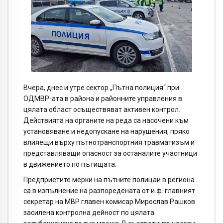
Вчера, днес и утре сектор „Пътна полиция“ при
ОДМВР-ата в района и районните управления в
цялата област осъществяват активен контрол.
Действията на органите на реда са насочени към
установяване и недопускане на нарушения, пряко
влияещи върху пътнотранспортния травматизъм и
представляващи опасност за останалите участници
в движението по пътищата.
Предприетите мерки на пътните полицаи в региона
са в изпълнение на разпоредената от и.ф. главният
секретар на МВР главен комисар Мирослав Рашков
засилена контролна дейност по цялата