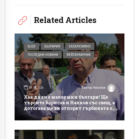
Related Articles
SLIDE
БЪЛГАРИЯ
ЕКСКЛУЗИВНО
ПОСЛЕДНИ НОВИНИ
ФЕЙСБУКАРНИК
04.08.2026
Виктор Николов
Хак да ви е малоумни българи! Ще
търсите Борисов и Нанков със свещ, а
дотогава ще ви отпорят гърбината от
такси на магистралите