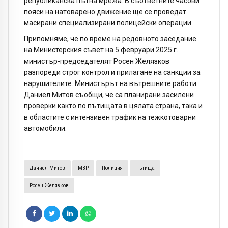
републиканска пътна мрежа. В съответните часови
пояси на натоварено движение ще се проведат
масирани специализирани полицейски операции.
Припомняме, че по време на редовното заседание
на Министерския съвет на 5 февруари 2025 г.
министър-председателят Росен Желязков
разпореди строг контрол и прилагане на санкции за
нарушителите. Министърът на вътрешните работи
Даниел Митов съобщи, че са планирани засилени
проверки както по пътищата в цялата страна, така и
в областите с интензивен трафик на тежкотоварни
автомобили.
Даниел Митов
МВР
Полиция
Пътища
Росен Желязков