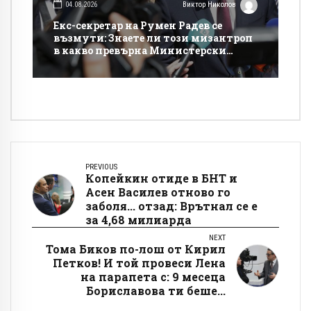
04.08.2026
Виктор Николов
Екс-секретар на Румен Радев се
възмути: Знаете ли този мизантроп
в какво превърна Министерски
съвет!?
PREVIOUS
Копейкин отиде в БНТ и
Асен Василев отново го
заболя... отзад: Врътнал се е
за 4,68 милиарда
NEXT
Тома Биков по-лош от Кирил
Петков! И той провеси Лена
на парапета с: 9 месеца
Бориславова ти беше...