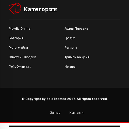
Категории
Plovdiv Online
Афиш Пловдив
България
Градът
Густо, майна
Региона
Спортен Пловдив
Тримон на деня
Фейсбукарник
Четива
© Copyright by BoldThemes 2017. All rights reserved.
За нас
Контакти