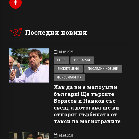
Последни новини
04.08.2026
SLIDE
БЪЛГАРИЯ
ЕКСКЛУЗИВНО
ПОСЛЕДНИ НОВИНИ
ФЕЙСБУКАРНИК
Хак да ви е малоумни
българи! Ще търсите
Борисов и Нанков със
свещ, а дотогава ще ви
отпорят гърбината от
такси на магистралите
04.08.2026