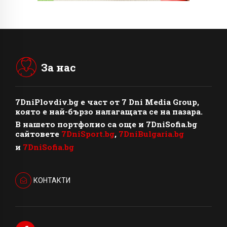
За нас
7DniPlovdiv.bg
e част от
7 Dni Media Group
,
която е най-бързо налагащата се на пазара.
В нашето портфолио са още и 7DniSofia.bg
сайтовете
7DniSport.bg
,
7DniBulgaria.bg
и
7DniSofia.bg
КОНТАКТИ