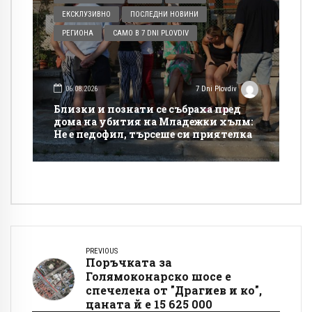
ЕКСКЛУЗИВНО
ПОСЛЕДНИ НОВИНИ
РЕГИОНА
САМО В 7 DNI PLOVDIV
06.08.2026
7 Dni Plovdiv
Близки и познати се събраха пред
дома на убития на Младежки хълм:
Не е педофил, търсеше си приятелка
PREVIOUS
Поръчката за
Голямоконарско шосе е
спечелена от "Драгиев и ко",
цаната й е 15 625 000