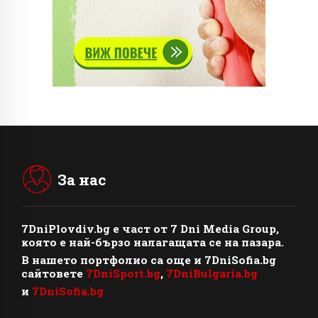
За нас
7DniPlovdiv.bg
e част от
7 Dni Media Group
,
която е най-бързо налагащата се на пазара.
В нашето портфолио са още и 7DniSofia.bg
сайтовете
7DniSport.bg
,
7DniBulgaria.bg
и
7DniSofia.bg