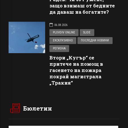
защо взимаш от бедните
да даваш на богатите?
06.08.2026
PLOVDIV ONLINE
SLIDE
ЕКСКЛУЗИВНО
ПОСЛЕДНИ НОВИНИ
РЕГИОНА
Втори „Кугър“ се
притече на помощ в
гасенето на пожара
покрай магистрала
„Тракия“
Бюлетин