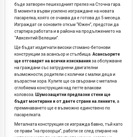
бъде затворен пешеходният прелез на Сточна гара.
В момента върви усилено изграждане на новата
пасарелка, която се очаква да е готова до 5 месеца.
Изграждат се основите откъм “Южен”, предстои да
стартира работата и в района на продължението на
“Авксентий Велешки”.
Ще бъдат издигнати високи стомано-бетонови
конструкции за асансьор и стълбища.
Асансьорите
ще отговарят на всички изисквания
за обслужване
на граждани със затруднени двигателни
възможности, родители с колички с малки деца и
възрастни хора. Кулите ще са свързани с метална
сглобяема конструкция над петте влакови
коловоза.
Шумозащитни предпазни стени ще
бъдат монтирани и от двете страни на линиите
, а
преминаването ще е възможно единствено по
пасарелката.
Металната конструкция се изгражда бавно, тъй като
се прави “на прозорци”, работи се след спиране на