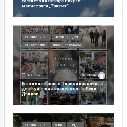
гасенето на пожара покрай
магистрала „Тракия“
PLOVDIV ONLINE
АФИШ ПЛОВДИВ
ЕКСКЛУЗИВНО
ПОСЛЕДНИ НОВИНИ
06.08.2026
7 Dni Plovdiv
Есенният салон в Пловдив започва с
донжуанския спектакъл на Деян
Донков
PLOVDIV ONLINE
SLIDE
ГРАДЪТ