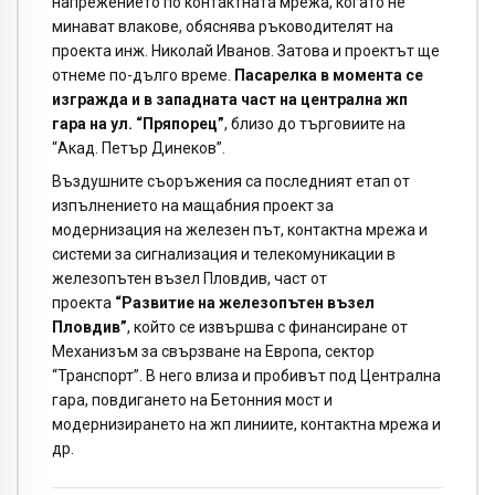
напрежението по контактната мрежа, когато не
минават влакове, обяснява ръководителят на
проекта инж. Николай Иванов. Затова и проектът ще
отнеме по-дълго време.
Пасарелка в момента се
изгражда и в западната част на централна жп
гара на ул. “Пряпорец”
, близо до търговиите на
“Акад. Петър Динеков”.
Въздушните съоръжения са последният етап от
изпълнението на мащабния проект за
модернизация на железен път, контактна мрежа и
системи за сигнализация и телекомуникации в
железопътен възел Пловдив, част от
проекта
“Развитие на железопътен възел
Пловдив”
, който се извършва с финансиране от
Механизъм за свързване на Европа, сектор
“Транспорт”. В него влиза и пробивът под Централна
гара, повдигането на Бетонния мост и
модернизирането на жп линиите, контактна мрежа и
др.