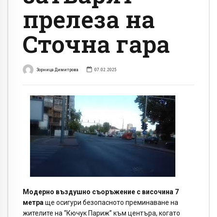
прелеза на
Сточна гара
Зорница Димитрова
07.02.2025
Модерно въздушно съоръжение с височина 7
метра
ще осигури безопасното преминаване на
жителите на “Кючук Париж” към центъра, когато