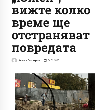
вижте колко
време ще
отстраняват
повредата
Зорница Димитрова
04.02.2025