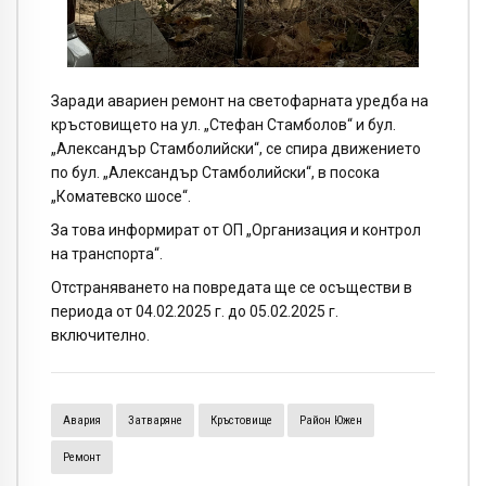
Заради авариен ремонт на светофарната уредба на
кръстовището на ул. „Стефан Стамболов“ и бул.
„Александър Стамболийски“, се спира движението
по бул. „Александър Стамболийски“, в посока
„Коматевско шосе“.
За това информират от ОП „Организация и контрол
на транспорта“.
Отстраняването на повредата ще се осъществи в
периода от 04.02.2025 г. до 05.02.2025 г.
включително.
Авария
Затваряне
Кръстовище
Район Южен
Ремонт