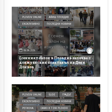
PLOVDIV ONLINE
АФИШ ПЛОВДИВ
ЕКСКЛУЗИВНО
ПОСЛЕДНИ НОВИНИ
06.08.2026
7 Dni Plovdiv
Есенният салон в Пловдив започва с
донжуанския спектакъл на Деян
Донков
PLOVDIV ONLINE
SLIDE
ГРАДЪТ
ЕКСКЛУЗИВНО
ПОСЛЕДНИ НОВИНИ
РЕГИОНА
САМО В 7 DNI PLOVDIV