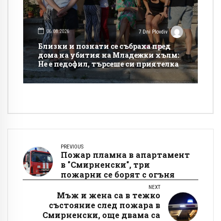
06.08.2026
7 Dni Plovdiv
Близки и познати се събраха пред
дома на убития на Младежки хълм:
Не е педофил, търсеше си приятелка
PREVIOUS
Пожар пламна в апартамент
в "Смирненски", три
пожарни се борят с огъня
NEXT
Мъж и жена са в тежко
състояние след пожара в
Смирненски, още двама са