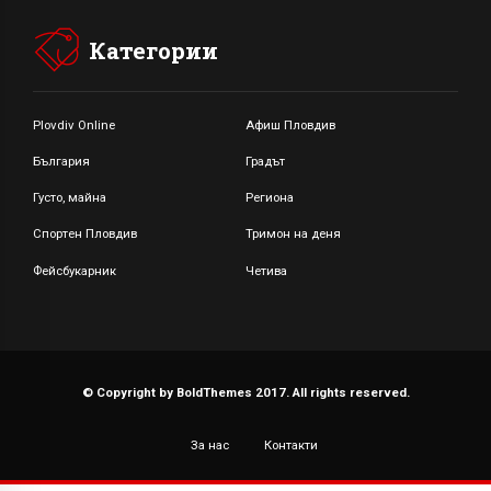
Категории
Plovdiv Online
Афиш Пловдив
България
Градът
Густо, майна
Региона
Спортен Пловдив
Тримон на деня
Фейсбукарник
Четива
© Copyright by BoldThemes 2017. All rights reserved.
За нас
Контакти