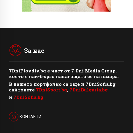
За нас
7DniPlovdiv.bg
e част от
7 Dni Media Group
,
която е най-бързо налагащата се на пазара.
В нашето портфолио са още и 7DniSofia.bg
сайтовете
7DniSport.bg
,
7DniBulgaria.bg
и
7DniSofia.bg
КОНТАКТИ