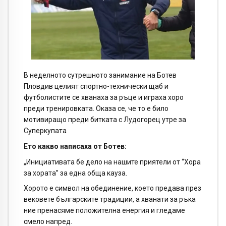
В неделното сутрешното занимание на Ботев
Пловдив целият спортно-технически щаб и
футболистите се хванаха за ръце и играха хоро
преди тренировката. Оказа се, че то е било
мотивиращо преди битката с Лудогорец утре за
Суперкупата
Ето какво написаха от Ботев:
„Инициативата бе дело на нашите приятели от “Хора
за хората” за една обща кауза.
Хорото е символ на обединение, което предава през
вековете българските традиции, а хванати за ръка
ние пренасяме положителна енергия и гледаме
смело напред.