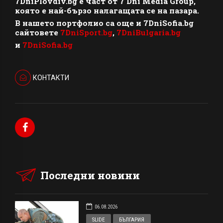
7DniPlovdiv.bg
e част от
7 Dni Media Group
,
която е най-бързо налагащата се на пазара.
В нашето портфолио са още и 7DniSofia.bg
сайтовете
7DniSport.bg
,
7DniBulgaria.bg
и
7DniSofia.bg
КОНТАКТИ
Последни новини
06.08.2026
SLIDE
БЪЛГАРИЯ