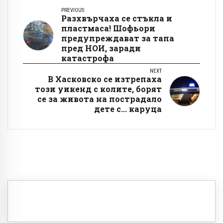
PREVIOUS
Разхвърчаха се стъкла и
пластмаса! Шофьори
предупреждават за тапа
пред НОИ, заради
катастрофа
NEXT
В Хасковско се изтрепаха
този уикенд с колите, борят
се за живота на пострадало
дете с... каруца