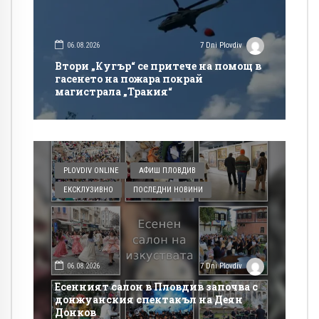
06.08.2026
7 Dni Plovdiv
Втори „Кугър“ се притече на помощ в
гасенето на пожара покрай
магистрала „Тракия“
PLOVDIV ONLINE
АФИШ ПЛОВДИВ
ЕКСКЛУЗИВНО
ПОСЛЕДНИ НОВИНИ
06.08.2026
7 Dni Plovdiv
Есенният салон в Пловдив започва с
донжуанския спектакъл на Деян
Донков