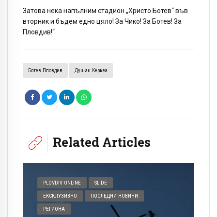
Затова нека напълним стадион „Христо Ботев“ във
вторник и бъдем едно цяло! За Чико! За Ботев! За
Пловдив!“
Ботев Пловдив
Душан Керкез
Related Articles
PLOVDIV ONLINE
SLIDE
ЕКСКЛУЗИВНО
ПОСЛЕДНИ НОВИНИ
РЕГИОНА