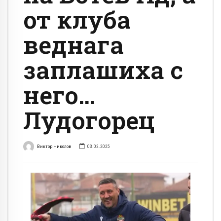
от клуба
веднага
заплашиха с
него…
Лудогорец
Виктор Николов
03.02.2025