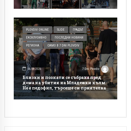
PLOVDIV ONLINE
SLIDE
ГРАДЪТ
ЕКСКЛУЗИВНО
ПОСЛЕДНИ НОВИНИ
РЕГИОНА
САМО В 7 DNI PLOVDIV
06.08.2026
7 Dni Plovdiv
Близки и познати се събраха пред
дома на убития на Младежки хълм:
Не е педофил, търсеше си приятелка