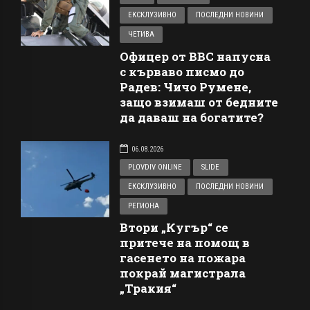
ЕКСКЛУЗИВНО
ПОСЛЕДНИ НОВИНИ
ЧЕТИВА
Офицер от ВВС напусна
с кърваво писмо до
Радев: Чичо Румене,
защо взимаш от бедните
да даваш на богатите?
06.08.2026
PLOVDIV ONLINE
SLIDE
ЕКСКЛУЗИВНО
ПОСЛЕДНИ НОВИНИ
РЕГИОНА
Втори „Кугър“ се
притече на помощ в
гасенето на пожара
покрай магистрала
„Тракия“