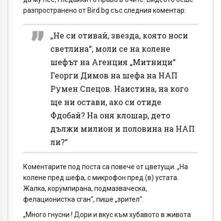
разпространено от Bird.bg със следния коментар:
„Не си отивай, звезда, която носи
светлина“, моли се на колене
шефът на Агенция „Митници“
Георги Димов на шефа на НАП
Румен Спецов. Наистина, на кого
ще ни остави, ако си отиде
Фдобай? На оня клошар, дето
дължи милион и половина на НАП
ли?“
Коментарите под поста са повече от цветущи. „На
колене пред шефа, с микрофон пред (в) устата.
Жалка, корумпирана, подмазваческа,
фелационистка сган“, пише „зрител“.
„Много гнусни ! Дори и вкус към хубавото в живота