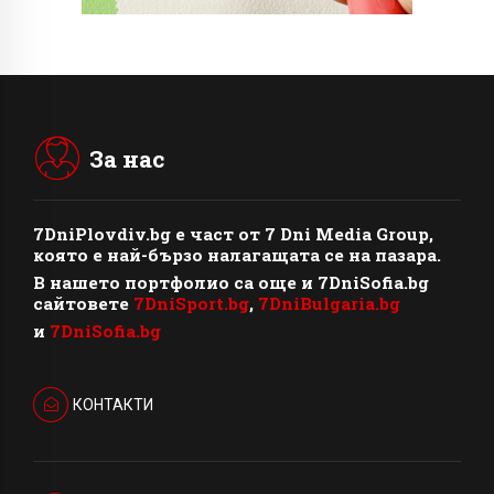
За нас
7DniPlovdiv.bg
e част от
7 Dni Media Group
,
която е най-бързо налагащата се на пазара.
В нашето портфолио са още и 7DniSofia.bg
сайтовете
7DniSport.bg
,
7DniBulgaria.bg
и
7DniSofia.bg
КОНТАКТИ