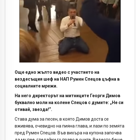
Още едно жълто видео с участието на
вездесъщия шеф на НАП Румен Спецов цъфна в
социалните мрежи.
На него директорът на митниците Георги Димов
буквално моли на колене Спецов с думите: „Не си
отивай, звезда!“.
Става дума за песен, в която Димов доста се
вживява, очевидно на пияна глава, и лази по земята
пред Румен Спецов. Във вихъра на купона започва
да му пее, гледайки го право в очите. Видеото беше