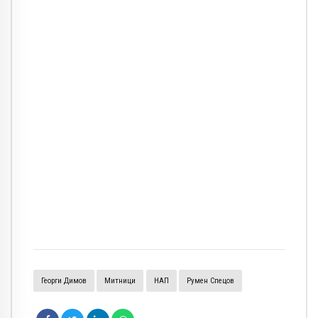
Георги Димов
Митници
НАП
Румен Спецов