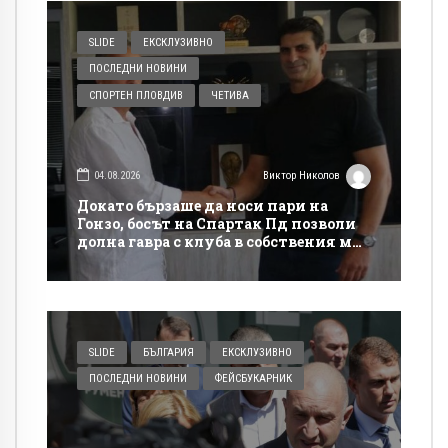
SLIDE
ЕКСКЛУЗИВНО
ПОСЛЕДНИ НОВИНИ
СПОРТЕН ПЛОВДИВ
ЧЕТИВА
04.08.2026
Виктор Николов
Докато бързаше да носи пари на
Гонзо, босът на Спартак Пд позволи
долна гавра с клуба в собствения му
сайт
SLIDE
БЪЛГАРИЯ
ЕКСКЛУЗИВНО
ПОСЛЕДНИ НОВИНИ
ФЕЙСБУКАРНИК