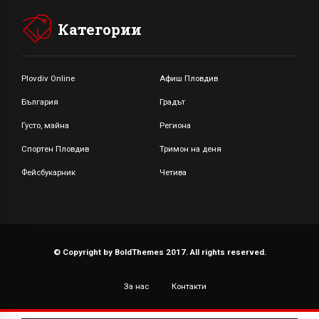
Категории
Plovdiv Online
Афиш Пловдив
България
Градът
Густо, майна
Региона
Спортен Пловдив
Тримон на деня
Фейсбукарник
Четива
© Copyright by BoldThemes 2017. All rights reserved.
За нас
Контакти