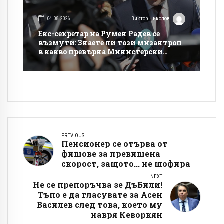
04.08.2026
Виктор Николов
Екс-секретар на Румен Радев се
възмути: Знаете ли този мизантроп
в какво превърна Министерски
съвет!?
PREVIOUS
Пенсионер се отърва от
фишове за превишена
скорост, защото... не шофира
NEXT
Не се препоръчва зе ДъБили!
Тъпо е да гласувате за Асен
Василев след това, което му
навря Кеворкян