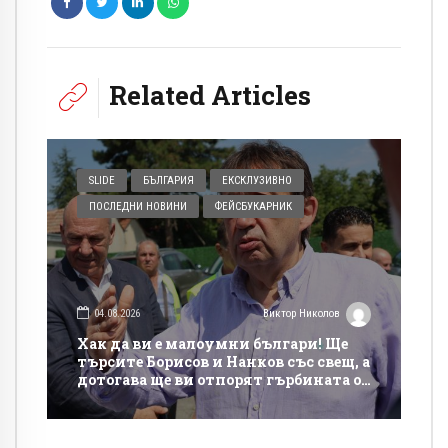
Related Articles
SLIDE
БЪЛГАРИЯ
ЕКСКЛУЗИВНО
ПОСЛЕДНИ НОВИНИ
ФЕЙСБУКАРНИК
04.08.2026
Виктор Николов
Хак да ви е малоумни българи! Ще
търсите Борисов и Нанков със свещ, а
дотогава ще ви отпорят гърбината от
такси на магистралите