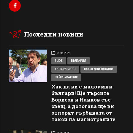
Последни новини
04.08.2026
SLIDE
БЪЛГАРИЯ
ЕКСКЛУЗИВНО
ПОСЛЕДНИ НОВИНИ
ФЕЙСБУКАРНИК
Хак да ви е малоумни
българи! Ще търсите
Борисов и Нанков със
свещ, а дотогава ще ви
отпорят гърбината от
такси на магистралите