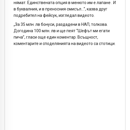
нямат. Единствената опция в менюто им е лапане . И
в буквалния, и в преносния смисъл…“, казва друг
подребител на фейсук, изгледал видеото.
„За 35 млн. лв бонуси, раздадени в НАП, толкова.
Догодина 100 млн. лв и ще пеят “Шефът ми егати
пича”, гласи още един коментар. Всъщност,
коментарите и споделянията на видеото са стотици.