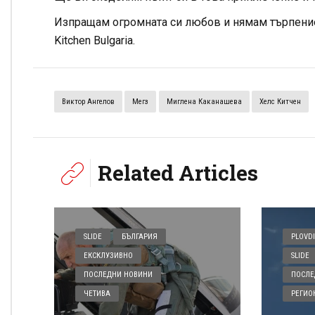
Изпращам огромната си любов и нямам търпение 
Kitchen Bulgaria.
Виктор Ангелов
Мегз
Миглена Каканашева
Хелс Китчен
Related Articles
SLIDE
БЪЛГАРИЯ
PLOVDI
ЕКСКЛУЗИВНО
SLIDE
ПОСЛЕДНИ НОВИНИ
ПОСЛЕ
ЧЕТИВА
РЕГИО