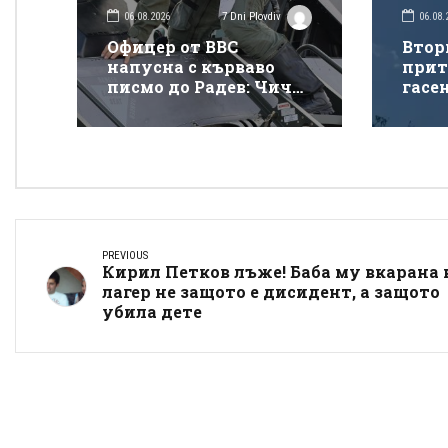
06.08.2026
06.08.
7 Dni Plovdiv
Офицер от ВВС
Втор
напусна с кърваво
прит
писмо до Радев: Чичо
гасе
Румене, защо взимаш
покр
от бедните да даваш
„Тра
на богатите?
PREVIOUS
Кирил Петков лъже! Баба му вкарана 
лагер не защото е дисидент, а защото
убила дете