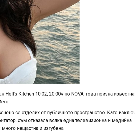
Hell’s Kitchen 10.02, 20:00ч по NOVA, това призна известна
егз:
сочено се отделих от публичното пространство. Като изклю
ментатор, съм отказала всяка една телевизионна и медийна
 много нещастна и изгубена.