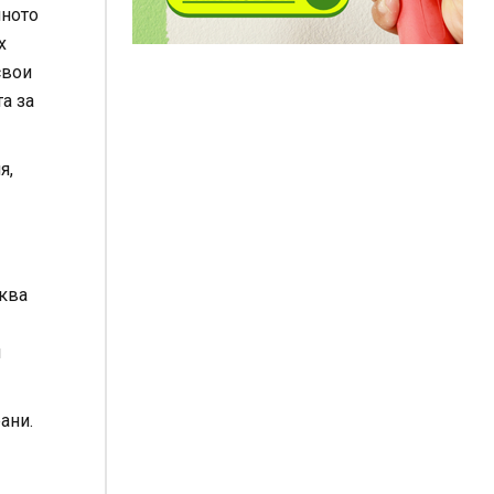
мното
х
свои
а за
я,
аква
м
ани.