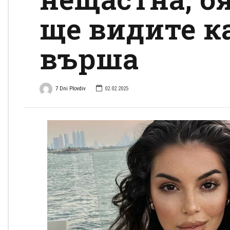
ще видите к
върша
7 Dni Plovdiv
02.02.2025