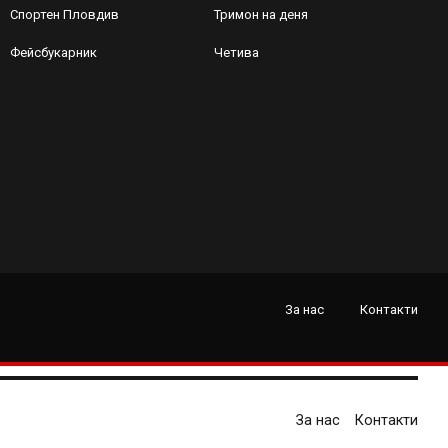
Спортен Пловдив
Тримон на деня
Фейсбукарник
Четива
За нас
Контакти
За нас
Контакти