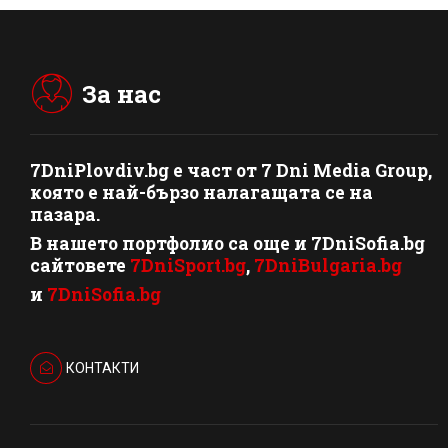
За нас
7DniPlovdiv.bg
e част от
7 Dni Media Group
,
която е най-бързо налагащата се на
пазара.
В нашето портфолио са още и 7DniSofia.bg
сайтовете
7DniSport.bg
,
7DniBulgaria.bg
и
7DniSofia.bg
КОНТАКТИ