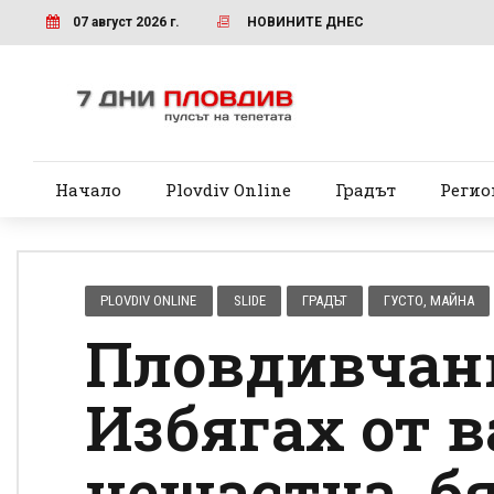
07 август 2026 г.
НОВИНИТЕ ДНЕС
Начало
Plovdiv Online
Градът
Регио
PLOVDIV ONLINE
SLIDE
ГРАДЪТ
ГУСТО, МАЙНА
Пловдивчанк
Избягах от в
нещастна, бя