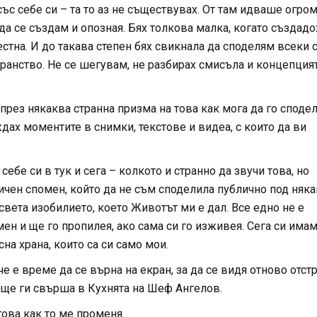
със себе си – та то аз не съществувах. От там идваше огро
да се създам и опозная. Бях толкова малка, когато създадо
естна. И до такава степен бях свикнала да споделям всеки 
транство. Не се шегувам, не разбирах смисъла и концепцият
рез някаква странна призма на това как мога да го сподел
дах моментите в снимки, текстове и видеа, с които да ви
ебе си в тук и сега – колкото и странно да звучи това, но
личен спомен, който да не съм споделила публично под няк
света изобилието, което Животът ми е дал. Все едно не е
ен и ще го пропилея, ако сама си го изживея. Сега си има
на храна, които са си само мои.
е е време да се върна на екран, за да се видя отново отстр
 ще ги свърша в Кухнята на Шеф Ангелов.
ова как то ме променя.