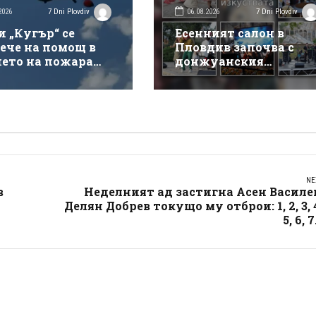
2026
06.08.2026
7 Dni Plovdiv
7 Dni Plovdiv
и „Кугър“ се
Есенният салон в
ече на помощ в
Пловдив започва с
нето на пожара
донжуанския
ай магистрала
спектакъл на Деян
кия“
Донков
NE
в
Неделният ад застигна Асен Василе
Делян Добрев токущо му отброи: 1, 2, 3, 
5, 6, 7.