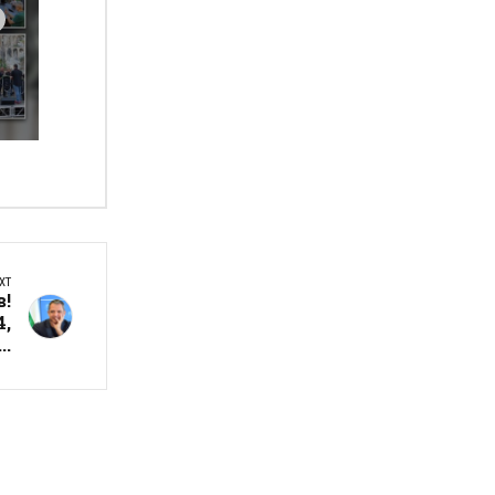
XT
в!
4,
..