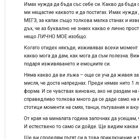
Имах нужда да бъда със себе си. Какво да бъда 
ми нещастие каквото и да постигах. Имах нужда 
МЕГЗ, за капак също толкова малка станах и изв
дъх, че аз буквално не знаех какво е лично прос
нещо ЛИЧНО МОЕ изобщо.
Когато отидех някъде, изживявах всеки момент п
какво мога да дам, как мога да съм полезна. Виж
подаря изживяването и емоциите си.
Няма какво да ви лъжа – още се уча да живея за с
мисля, че доста напреднах. Преди нямах нито 1 
форма. И се чувствах виновно, ако не раздам на 
справедливо толкова много да се даде само на м
стотици моменти на смях, танци, пътувания и вкус
От края на миналата година започнах да усещам, ч
И естествено то само си дойде. Ще видим какви
Ще ви споделям пътят си в това приключение и т