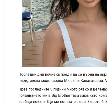
Последни дни почивка преди да се върна на екран 
пловдивска моделиерка Миглена Каканашева, М
През последните 5 години много рязко и целена
появяването ми в Big Brother тази зима като ко
изобщо покана. Ще ме попитате защо. Защото бях