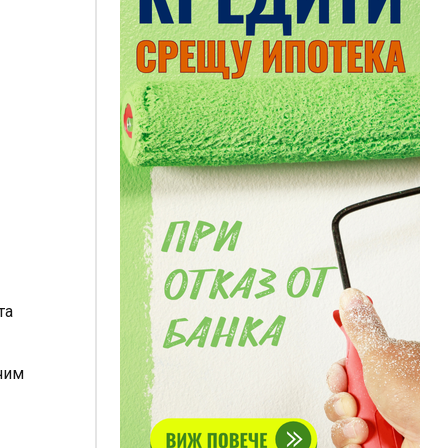
та
чим