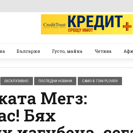
на
България
Густо, майна
Четива
Афи
ЕКСКЛУЗИВНО
ПОСЛЕДНИ НОВИНИ
САМО В 7 DNI PLOVDIV
ата Мегз:
ас! Бях
х изгубена, сег