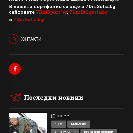
В нашето портфолио са още и 7DniSofia.bg
сайтовете
7DniSport.bg
,
7DniBulgaria.bg
и
7DniSofia.bg
КОНТАКТИ
Последни новини
06.08.2026
SLIDE
БЪЛГАРИЯ
ЕКСКЛУЗИВНО
ПОСЛЕДНИ НОВИНИ