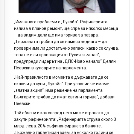
„Има много проблеми с „Лукойл“. Рафинерията
излиза в планов ремонт, ще спре за няколко месеца
– да видим дали ще има горива за пазара.
Държавата трябва да се намеси веднага – да
провери има ли достатъчно запаси, какво се случва,
това не е ли провокация от Русия към нас“,
предупреди лидерът на „ДПС-Ново начало“ Делян
Пеевски в кулоарите на парламента.
„Най-правилното в момента е държавата да се
включи да купи „Лукойл“. При условие че имаме
„златна акция“, има решение на парламента.
Българите трябва да имат евтини горива“, добави
Пеевски.
Той обясни и как според него може страната да
закупи рафинерията: „Рафинерията струва около 3
млрд. лева. 20% съфинансиране за банките,
държавно гарантиран заем, за няколко години се