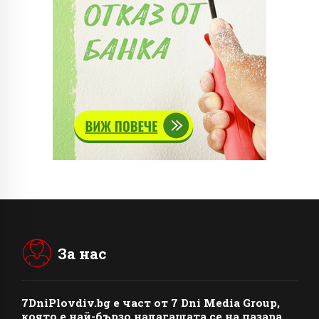
За нас
7DniPlovdiv.bg
e част от
7 Dni Media Group
,
която е най-бързо налагащата се на пазара.