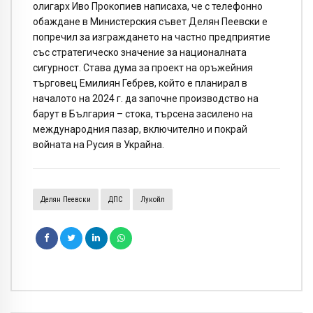
олигарх Иво Прокопиев написаха, че с телефонно
обаждане в Министерския съвет Делян Пеевски е
попречил за изграждането на частно предприятие
със стратегическо значение за националната
сигурност. Става дума за проект на оръжейния
търговец Емилиян Гебрев, който е планирал в
началото на 2024 г. да започне производство на
барут в България – стока, търсена засилено на
международния пазар, включително и покрай
войната на Русия в Украйна.
Делян Пеевски
ДПС
Лукойл