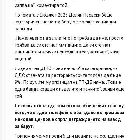
изплаща“, коментира той.
По темата с Бюджет 2025 Делян Пеевски беше
категоричен, че не трябва да се режат социални
разходи
„Намаляване на заплатите не трябва да има, просто
трябва да си стегнат митниците, да си стегнат
данъчните и всички приходи да се увеличат“, каза
още той.
Лидерът на „ДПС-Ново начало“ е категоричен, че
ДДС ставката за ресторантьорите трябва да бъде
9%. По думите му опозиция на ПП-ДБ няма. „Това е
една банда крадци с пуделите и пачките“, заяви още
той.
Пеевски отказа да коментира обвиненията срещу
него, че с едно телефонно обаждане до премиера
Николай Денков е спрял изграждането на завод
за барут.
Припомняме, че преди 6 дни медиите на скандалния