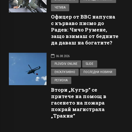
ЧЕТИВА
Офицер от ВВС напусна
с кърваво писмо до
Радев: Чичо Румене,
защо взимаш от бедните
да даваш на богатите?
06.08.2026
PLOVDIV ONLINE
SLIDE
ЕКСКЛУЗИВНО
ПОСЛЕДНИ НОВИНИ
РЕГИОНА
Втори „Кугър“ се
притече на помощ в
гасенето на пожара
покрай магистрала
„Тракия“