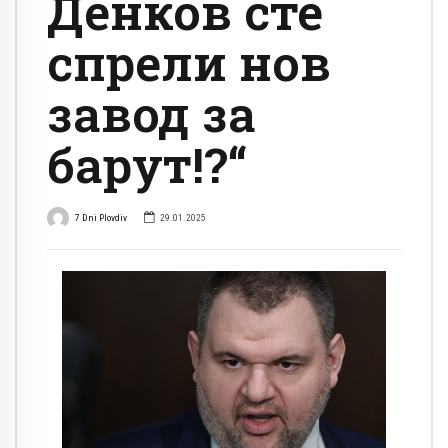
Денков сте
спрели нов
завод за
барут!?“
7 Dni Plovdiv
29.01.2025