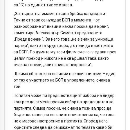
са 17, но един от тях се отказа.
„За първи път имаме такава бройка кандидати.
Точно от това се нуждае БСП в момента – от
разнообразие от визии в каква посока да върви“,
коментира Александър Симов в предаването
„Преди всички“. За него това „не е знак за умираща
партия“, както твърдят хора, „готови да варят жито
за БСП“. По думите му този филм сме го гледали през
целия преход и никога не е свършвал така, както
очакват онези, „които пишат некролози“.
Ще има сблъсък на позиции по ключови теми – един
от тях е участието на БСП в управлението, очаква
той.
Попитан може ли предшестващият избора на лидер
конгрес да отмени прекия избор на председател на
партията, Симов посочи, че очаква този въпрос да
бъде поставен, но неговите впечатления са, че това
не е масово настроение в партията. Според него
юристите следва да се изкажат по темата какво би