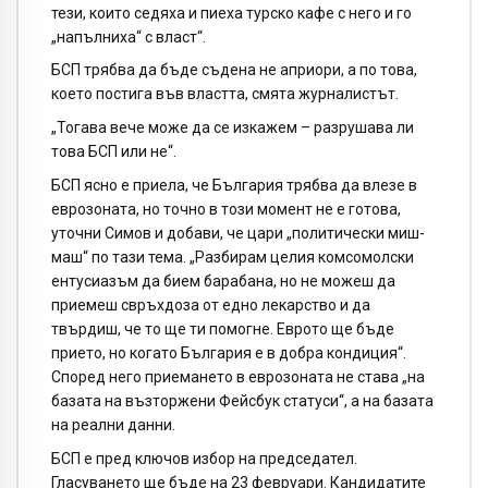
тези, които седяха и пиеха турско кафе с него и го
„напълниха“ с власт“.
БСП трябва да бъде съдена не априори, а по това,
което постига във властта, смята журналистът.
„Тогава вече може да се изкажем – разрушава ли
това БСП или не“.
БСП ясно е приела, че България трябва да влезе в
еврозоната, но точно в този момент не е готова,
уточни Симов и добави, че цари „политически миш-
маш“ по тази тема. „Разбирам целия комсомолски
ентусиазъм да бием барабана, но не можеш да
приемеш свръхдоза от едно лекарство и да
твърдиш, че то ще ти помогне. Еврото ще бъде
прието, но когато България е в добра кондиция“.
Според него приемането в еврозоната не става „на
базата на възторжени Фейсбук статуси“, а на базата
на реални данни.
БСП е пред ключов избор на председател.
Гласуването ще бъде на 23 февруари. Кандидатите