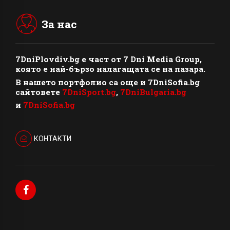
За нас
7DniPlovdiv.bg
e част от
7 Dni Media Group
,
която е най-бързо налагащата се на пазара.
В нашето портфолио са още и 7DniSofia.bg
сайтовете
7DniSport.bg
,
7DniBulgaria.bg
и
7DniSofia.bg
КОНТАКТИ