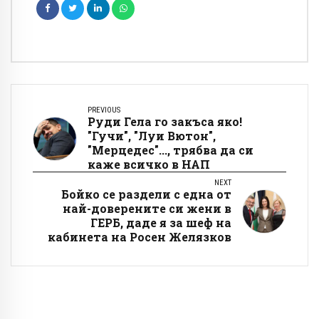
PREVIOUS
Руди Гела го закъса яко!
"Гучи", "Луи Вютон",
"Мерцедес"..., трябва да си
каже всичко в НАП
NEXT
Бойко се раздели с една от
най-доверените си жени в
ГЕРБ, даде я за шеф на
кабинета на Росен Желязков