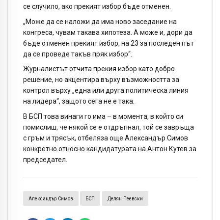
се случило, ако прекият избор бъде отменен.
„Може да се наложи да има ново заседание на
конгреса, чувам такава хипотеза. А може и, дори да
бъде отменен прекият избор, на 23 за последен път
да се проведе такъв пряк избор“.
Журналистът отчита прекия избор като добро
решение, но акцентира върху възможността за
контрол върху „една или друга политическа линия
на лидера“, защото сега не е така.
В БСП това винаги го има – в момента, в който си
помислиш, че някой се е отдръпнал, той се завръща
с гръм и трясък, отбеляза още Александър Симов
конкретно относно кандидатурата на Антон Кутев за
председател.
Александър Симов
БСП
Делян Пеевски