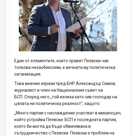
Един от елементите, които правят Пеевски чак
толкова незаобиколим, е вечната му политическа
сатанизация.
Това мнение изрази пред БНР Александър Симов,
журналист и член на Националния съвет на
БСП. Според него „той излиза като сив господар на
цялата ни политическа реалност“, защото:
„Много партии с наслаждение участват в мизансцен,
който устройва Пеевски. БСП е последната партия,
която би могла да бъде обвинявана в
сътрудничество с Пеевски. Пеевски е проблем на