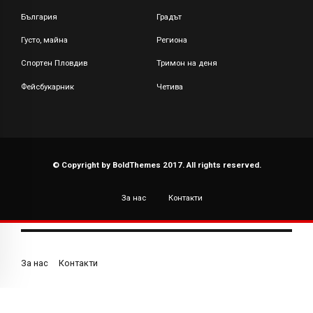
България
Градът
Густо, майна
Региона
Спортен Пловдив
Тримон на деня
Фейсбукарник
Четива
© Copyright by BoldThemes 2017. All rights reserved.
За нас
Контакти
За нас
Контакти