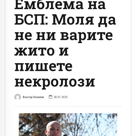
Емблема на
БСП: Моля да
не ни варите
жито и
пишете
некролози
Виктор Николов
28.01.2025