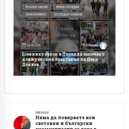
PLOVDIV ONLINE
АФИШ ПЛОВДИВ
ЕКСКЛУЗИВНО
ПОСЛЕДНИ НОВИНИ
06.08.2026
7 Dni Plovdiv
Есенният салон в Пловдив започва с
донжуанския спектакъл на Деян
Донков
PREVIOUS
Няма да повярвате кои
световни и български
знаменитости са вече в