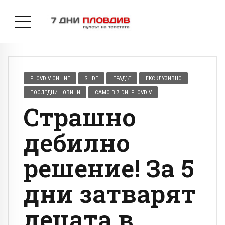
PLOVDIV ONLINE
SLIDE
ГРАДЪТ
ЕКСКЛУЗИВНО
ПОСЛЕДНИ НОВИНИ
САМО В 7 DNI PLOVDIV
Страшно
дебилно
решение! За 5
дни затварят
децата в