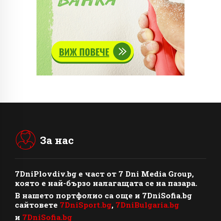
За нас
7DniPlovdiv.bg
e част от
7 Dni Media Group
,
която е най-бързо налагащата се на пазара.
В нашето портфолио са още и 7DniSofia.bg
сайтовете
7DniSport.bg
,
7DniBulgaria.bg
и
7DniSofia.bg