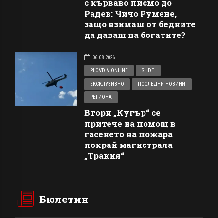
с кърваво писмо до
Радев: Чичо Румене,
защо взимаш от бедните
да даваш на богатите?
06.08.2026
PLOVDIV ONLINE
SLIDE
ЕКСКЛУЗИВНО
ПОСЛЕДНИ НОВИНИ
РЕГИОНА
Втори „Кугър“ се
притече на помощ в
гасенето на пожара
покрай магистрала
„Тракия“
Бюлетин