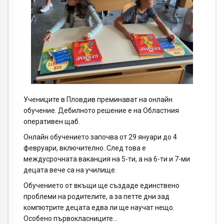
Учениците в Пловдив преминават на онлайн
обучение. Дебилното решение е на Областния
оперативен щаб.
Онлайн обучението започва от 29 януари до 4
февруари, включително. След това е
междусрочната ваканция на 5-ти, а на 6-ти и 7-ми
децата вече са на училище.
Обучението от вкъщи ще създаде единствено
проблеми на родителите, а за петте дни зад
компютрите децата едва ли ще научат нещо.
Особено първокласниците…