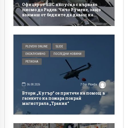
Офицер от ВВС напусна с кърваво
писмо до Радев: Чичо Румене, защо
взимаш от бедните да даваш на
богатите?
PLOVDIV ONLINE
SLIDE
ЕКСКЛУЗИВНО
ПОСЛЕДНИ НОВИНИ
РЕГИОНА
06.08.2026
7 Dni Plovdiv
Втори „Кугър“ се притече на помощ в
гасенето на пожара покрай
магистрала „Тракия“