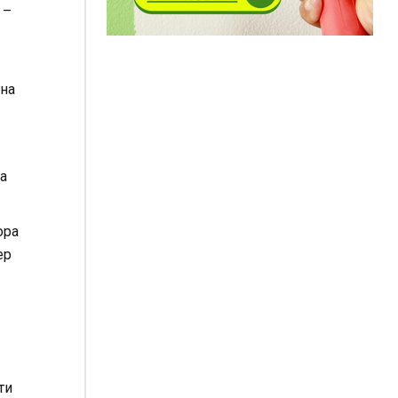
 –
 на
а
ора
ер
ти