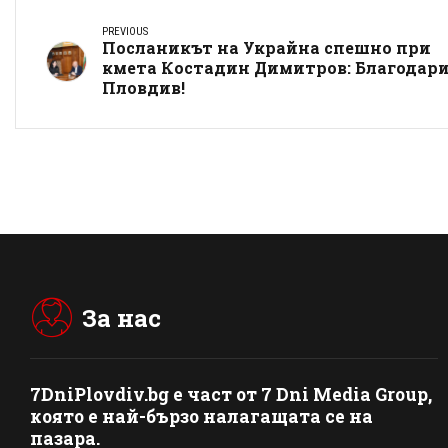
PREVIOUS
Посланикът на Украйна спешно при
кмета Костадин Димитров: Благодари
Пловдив!
За нас
7DniPlovdiv.bg
e част от
7 Dni Media Group
,
която е най-бързо налагащата се на
пазара.