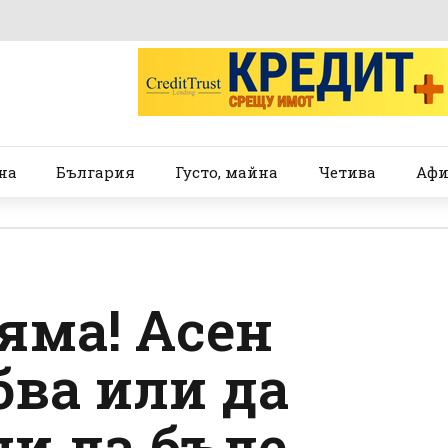
на
България
Густо, майна
Четива
Афи
яма! Асен
бва или да
ли да бъде