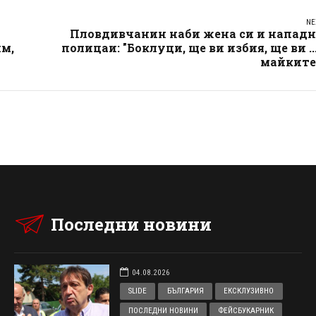
NE
Пловдивчанин наби жена си и нападн
м,
полицаи: "Боклуци, ще ви избия, ще ви ...
майките
Последни новини
04.08.2026
SLIDE
БЪЛГАРИЯ
ЕКСКЛУЗИВНО
ПОСЛЕДНИ НОВИНИ
ФЕЙСБУКАРНИК