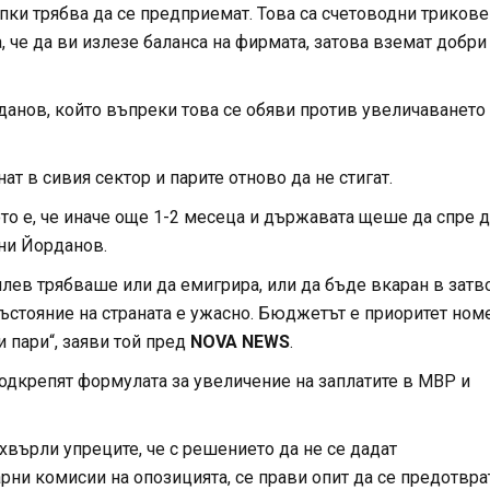
пки трябва да се предприемат. Това са счетоводни трикове
 че да ви излезе баланса на фирмата, затова вземат добри
анов, който въпреки това се обяви против увеличаването
 в сивия сектор и парите отново да не стигат.
то е, че иначе още 1-2 месеца и държавата щеше да спре д
сни Йорданов.
лев трябваше или да емигрира, или да бъде вкаран в затв
ъстояние на страната е ужасно. Бюджетът е приоритет ном
 пари“, заяви той пред
NOVA NEWS
.
подкрепят формулата за увеличение на заплатите в МВР и
върли упреците, че с решението да не се дадат
рни комисии на опозицията, се прави опит да се предотвра