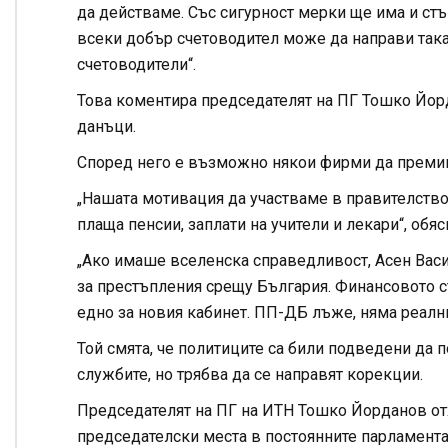
да действаме. Със сигурност мерки ще има и стъ
всеки добър счетоводител може да направи така,
счетоводители“.
Това коментира председателят на ПГ Тошко Йорд
данъци.
Според него е възможно някои фирми да преминат
„Нашата мотивация да участваме в правителство
плаща пенсии, заплати на учители и лекари“, обя
„Ако имаше вселенска справедливост, Асен Васи
за престъпления срещу България. Финансовото с
едно за новия кабинет. ПП-ДБ лъже, няма реални
Той смята, че политиците са били подведени да 
службите, но трябва да се направят корекции.
Председателят на ПГ на ИТН Тошко Йорданов отх
председателски места в постоянните парламента