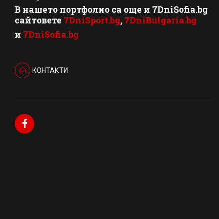
В нашето портфолио са още и 7DniSofia.bg
сайтовете
7DniSport.bg
,
7DniBulgaria.bg
и
7DniSofia.bg
КОНТАКТИ