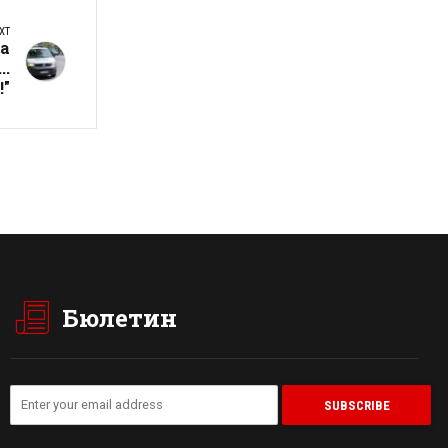
XT
а
..
!"
Бюлетин