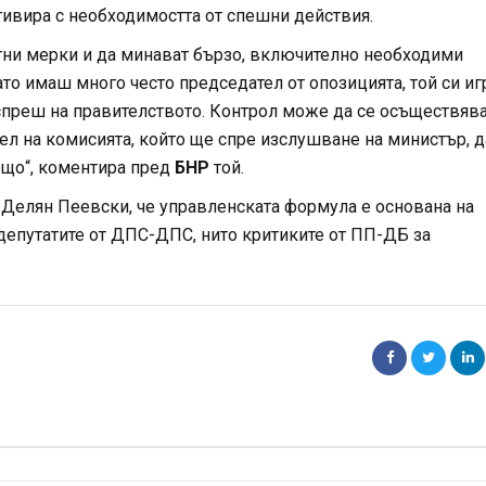
тивира с необходимостта от спешни действия.
атни мерки и да минават бързо, включително необходими
гато имаш много често председател от опозицията, той си иг
 спреш на правителството. Контрол може да се осъществяв
ел на комисията, който ще спре изслушване на министър, д
ещо“, коментира пред
БНР
той.
а Делян Пеевски, че управленската формула е основана на
 депутатите от ДПС-ДПС, нито критиките от ПП-ДБ за