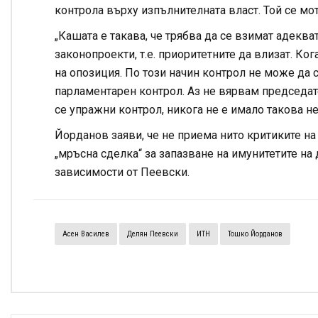
контрола върху изпълнителната власт. Той се мо
„Кашата е такава, че трябва да се взимат адекв
законопроекти, т.е. приоритетните да влизат. Ко
на опозиция. По този начин контрол не може да
парламентарен контрол. Аз не вярвам председат
се упражни контрол, никога не е имало такова н
Йорданов заяви, че не приема нито критиките н
„мръсна сделка“ за запазване на имунитетите на
зависимости от Пеевски.
Асен Василев
Делян Пеевски
ИТН
Тошко Йорданов