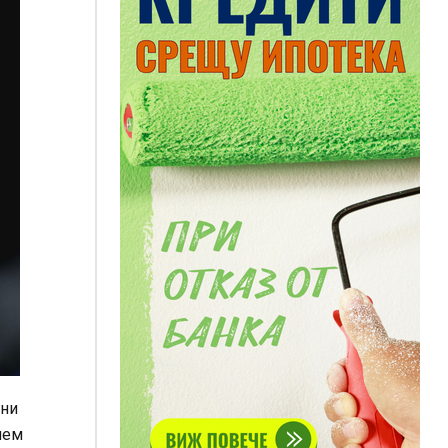
дни
нем