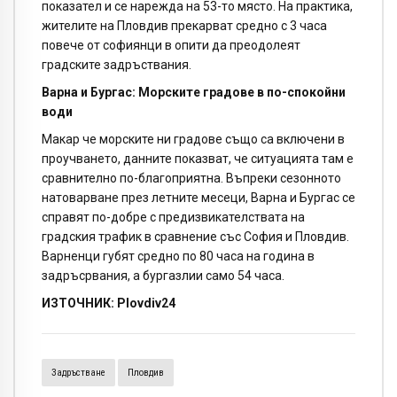
показател и се нарежда на 53-то място. На практика,
жителите на Пловдив прекарват средно с 3 часа
повече от софиянци в опити да преодолеят
градските задръствания.
Варна и Бургас: Морските градове в по-спокойни
води
Макар че морските ни градове също са включени в
проучването, данните показват, че ситуацията там е
сравнително по-благоприятна. Въпреки сезонното
натоварване през летните месеци, Варна и Бургас се
справят по-добре с предизвикателствата на
градския трафик в сравнение със София и Пловдив.
Варненци губят средно по 80 часа на година в
задръсрвания, а бургазлии само 54 часа.
ИЗТОЧНИК: Plovdiv24
Задръстване
Пловдив