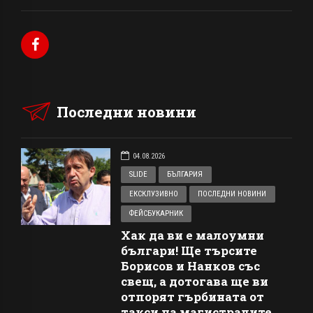
Последни новини
04.08.2026
SLIDE
БЪЛГАРИЯ
ЕКСКЛУЗИВНО
ПОСЛЕДНИ НОВИНИ
ФЕЙСБУКАРНИК
Хак да ви е малоумни
българи! Ще търсите
Борисов и Нанков със
свещ, а дотогава ще ви
отпорят гърбината от
такси на магистралите