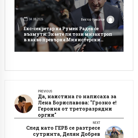
04.08.2026
Виктор Николов
Екс-секретар на Румен Радев се
възмути: Знаете ли този мизантроп
в какво превърна Министерски
съвет!?
PREVIOUS
Да, наистина го написаха за
Лена Бориславова: "Грозно е!
Героиня от треторазрядни
оргии"
NEXT
След като ГЕРБ се разтресе
сутринта, Делян Добрев