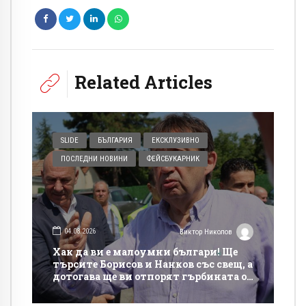
Related Articles
SLIDE
БЪЛГАРИЯ
ЕКСКЛУЗИВНО
ПОСЛЕДНИ НОВИНИ
ФЕЙСБУКАРНИК
04.08.2026
Виктор Николов
Хак да ви е малоумни българи! Ще
търсите Борисов и Нанков със свещ, а
дотогава ще ви отпорят гърбината от
такси на магистралите