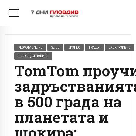
PLOVDIV ONLINE
SLIDE
БИЗНЕС
ГРАДЪТ
ЕКСКЛУЗИВНО
ПОСЛЕДНИ НОВИНИ
TomTom проуч
задръстваният
в 500 града на
планетата и
шокира: