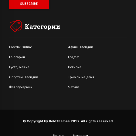
Категории
Plovdiv Online
Афиш Пловдив
България
Градът
Густо, майна
Региона
Спортен Пловдив
Тримон на деня
Фейсбукарник
Четива
© Copyright by BoldThemes 2017. All rights reserved.
За нас
Контакти