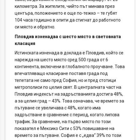
километра. За жителите, чийто път минава през
центъра, положението е още по-тежко – те губят
104 часа годишно в опити да стигнат до работното
си място и обратно.
Пловдив изненадва с шесто място в световната
класация
Истинската изненада в доклада е Пловдив, който се
нарежда на шесто място сред 500 града от 6
континента, включени в глобалното проучване. Това
впечатляващо класиране поставя града под
тепетата не само пред София, но и пред стотици
метрополиси по целия свят. В централната част на
Пловдив индексът на задръстванията достига 48%,
а за целия град – 43%. Това означава, че времето за
пътуване се увеличава с 48%, когато има
задръстване в сравнение с период, когато липсва
трафик. За сравнение, на първо място по този
показател е Мексико Сити с 53% повишаване на
времето за пътуване. София е с „едва“ 39% по този