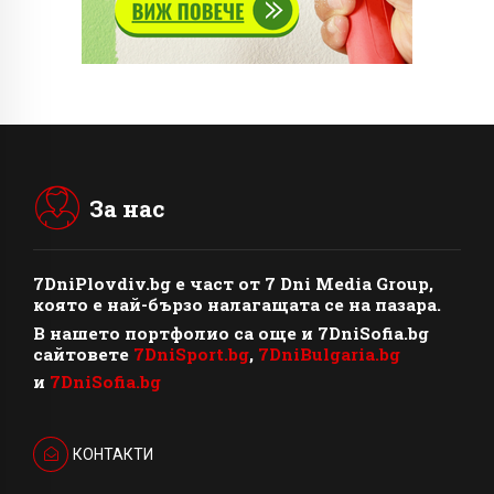
За нас
7DniPlovdiv.bg
e част от
7 Dni Media Group
,
която е най-бързо налагащата се на пазара.
В нашето портфолио са още и 7DniSofia.bg
сайтовете
7DniSport.bg
,
7DniBulgaria.bg
и
7DniSofia.bg
КОНТАКТИ