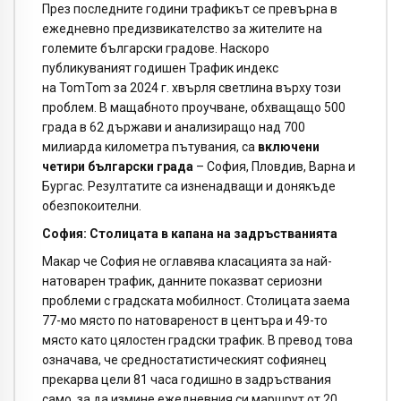
През последните години трафикът се превърна в
ежедневно предизвикателство за жителите на
големите български градове. Наскоро
публикуваният годишен Трафик индекс
на TomTom за 2024 г. хвърля светлина върху този
проблем. В мащабното проучване, обхващащо 500
града в 62 държави и анализиращо над 700
милиарда километра пътувания, са
включени
четири български града
– София, Пловдив, Варна и
Бургас. Резултатите са изненадващи и донякъде
обезпокоителни.
София: Столицата в капана на задръстванията
Макар че София не оглавява класацията за най-
натоварен трафик, данните показват сериозни
проблеми с градската мобилност. Столицата заема
77-мо място по натовареност в центъра и 49-то
място като цялостен градски трафик. В превод това
означава, че средностатистическият софиянец
прекарва цели 81 часа годишно в задръствания
само, за да измине ежедневния си маршрут от 20