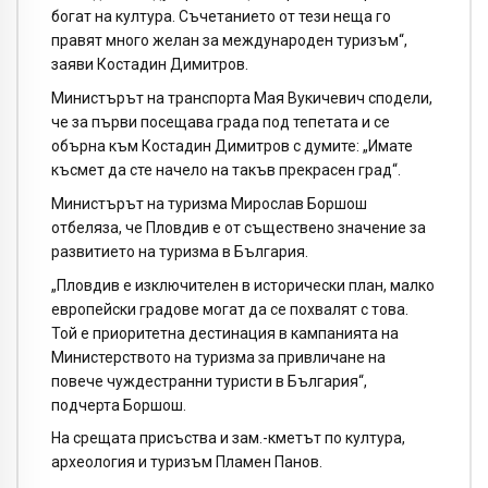
богат на култура. Съчетанието от тези неща го
правят много желан за международен туризъм“,
заяви Костадин Димитров.
Министърът на транспорта Мая Вукичевич сподели,
че за първи посещава града под тепетата и се
обърна към Костадин Димитров с думите: „Имате
късмет да сте начело на такъв прекрасен град“.
Министърът на туризма Мирослав Боршош
отбеляза, че Пловдив е от съществено значение за
развитието на туризма в България.
„Пловдив е изключителен в исторически план, малко
европейски градове могат да се похвалят с това.
Той е приоритетна дестинация в кампанията на
Министерството на туризма за привличане на
повече чуждестранни туристи в България“,
подчерта Боршош.
На срещата присъства и зам.-кметът по култура,
археология и туризъм Пламен Панов.