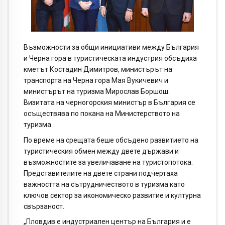
Възможности за общи инициативи между България
и Черна гора в туристическата индустрия обсъдиха
кметът Костадин Димитров, министърът на
транспорта на Черна гора Мая Вукичевич и
министърът на туризма Мирослав Боршош.
Визитата на черногорския министър в България се
осъществява по покана на Министерството на
туризма.
По време на срещата беше обсъдено развитието на
туристическия обмен между двете държави и
възможностите за увеличаване на туристопотока.
Представителите на двете страни подчертаха
важността на сътрудничеството в туризма като
ключов сектор за икономическо развитие и културна
свързаност.
„Пловдив е индустриален център на България и е