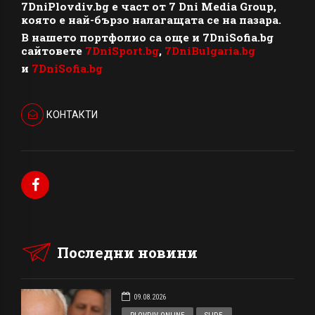
7DniPlovdiv.bg
e част от
7 Dni Media Group
,
която е най-бързо налагащата се на пазара.
В нашето портфолио са още и 7DniSofia.bg
сайтовете
7DniSport.bg
,
7DniBulgaria.bg
и
7DniSofia.bg
КОНТАКТИ
Последни новини
09.08.2026