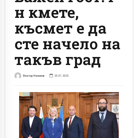
н кмете,
късмет е да
сте начело на
такъв град
Виктор Николов
20.01.2025