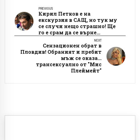
PREVIOUS
Кирил Петков е на
екскурзия в САЩ, но тук му
се случи нещо страшно! Ще
го е срам да се върне...
NEXT
Сензационен обрат в
Пловдив! Обраният и пребит
мъж се оказа...
трансексуално от "Мис
Плеймейт"