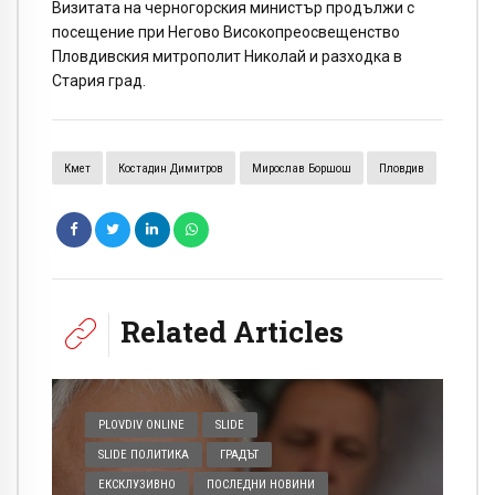
Визитата на черногорския министър продължи с
посещение при Негово Високопреосвещенство
Пловдивския митрополит Николай и разходка в
Стария град.
Кмет
Костадин Димитров
Мирослав Боршош
Пловдив
Related Articles
PLOVDIV ONLINE
SLIDE
SLIDE ПОЛИТИКА
ГРАДЪТ
ЕКСКЛУЗИВНО
ПОСЛЕДНИ НОВИНИ