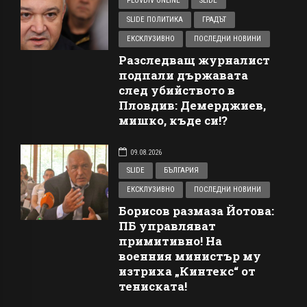
PLOVDIV ONLINE
SLIDE
SLIDE ПОЛИТИКА
ГРАДЪТ
ЕКСКЛУЗИВНО
ПОСЛЕДНИ НОВИНИ
Разследващ журналист
подпали държавата
след убийството в
Пловдив: Демерджиев,
мишко, къде си!?
09.08.2026
SLIDE
БЪЛГАРИЯ
ЕКСКЛУЗИВНО
ПОСЛЕДНИ НОВИНИ
Борисов размаза Йотова:
ПБ управляват
примитивно! На
военния министър му
изтриха „Кинтекс“ от
тениската!