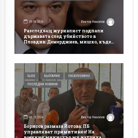
09.08.2026
Виктор Николов
Разследващ журналист подпали
държавата след убийството в
Пловдив: Демерджиев, мишко, къде
си!?
SLIDE
БЪЛГАРИЯ
ЕКСКЛУЗИВНО
ПОСЛЕДНИ НОВИНИ
09.08.2026
Виктор Николов
Борисов размаза Йотова: ПБ
управляват примитивно! На
военния министър му изтриха