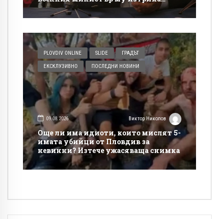
„Кинтекс“ от тениската!
PLOVDIV ONLINE
SLIDE
ГРАДЪТ
ЕКСКЛУЗИВНО
ПОСЛЕДНИ НОВИНИ
09.08.2026
Виктор Николов
Още ли има идиоти, които мислят 5-
имата убийци от Пловдив за
невинни? Изтече ужасяваща снимка