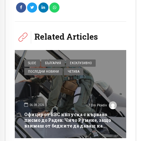
Related Articles
SLIDE
БЪЛГАРИЯ
ЕКСКЛУЗИВНО
ПОСЛЕДНИ НОВИНИ
ЧЕТИВА
06.08.2026
7 Dni Plovdiv
Офицер от ВВС напусна с кърваво
писмо до Радев: Чичо Румене, защо
взимаш от бедните да даваш на
богатите?