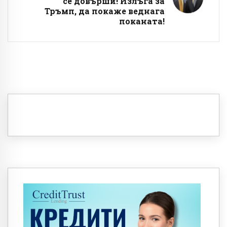
се довърши! Излъга за
Тръмп, да покаже веднага
поканата!