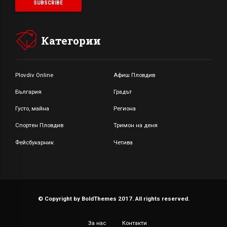
Категории
Plovdiv Online
Афиш Пловдив
България
Градът
Густо, майна
Региона
Спортен Пловдив
Тримон на деня
Фейсбукарник
Четива
© Copyright by BoldThemes 2017. All rights reserved.
За нас
Контакти