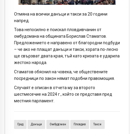
Отмяна на всички данъци и такси за 20 години
напред.
Това непосилно е поискал пловдивчанин от
омбудсмана на общината Борислав Стаматов.
Предложението е направено от благородни подбуди
– че ако не плащат данъци и такси, хората по-лесно
ще свързват двата края, тъй като кризата е ударила
жестоко народа.
Стаматов обяснил на човека, че обществените
посредници по закон нямат подобни правомощия.
Случаят е описан в отчета му за второто
шестмесечие на 2024 г., който се представя пред
местния парламент.
Град
Данъци
Омбудсман
Пловдив
Такси