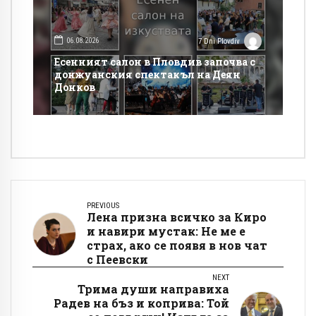
06.08.2026
7 Dni Plovdiv
Есенният салон в Пловдив започва с
донжуанския спектакъл на Деян
Донков
PREVIOUS
Лена призна всичко за Киро
и навири мустак: Не ме е
страх, ако се появя в нов чат
с Пеевски
NEXT
Трима души направиха
Радев на бъз и коприва: Той