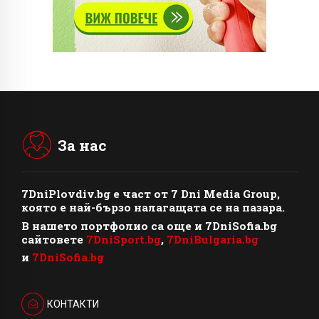
За нас
7DniPlovdiv.bg
e част от
7 Dni Media Group
,
която е най-бързо налагащата се на пазара.
В нашето портфолио са още и 7DniSofia.bg
сайтовете
7DniSport.bg
,
7DniBulgaria.bg
и
7DniSofia.bg
КОНТАКТИ