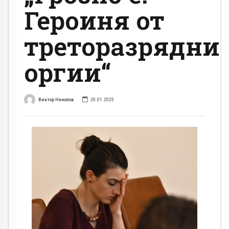
Героиня от
треторазрядни
оргии“
Виктор Николов
20.01.2025