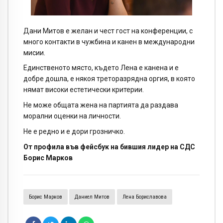
Дани Митов е желан и чест гост на конференции, с
много контакти в чужбина и канен в международни
мисии.
Единственото място, където Лена е канена и е
добре дошла, е някоя треторазрядна оргия, в която
нямат високи естетически критерии.
Не може общата жена на партията да раздава
морални оценки на личности.
Не е редно и е дори грозничко.
От профила във фейсбук на бившия лидер на СДС
Борис Марков
Борис Марков
Даниел Митов
Лена Бориславова