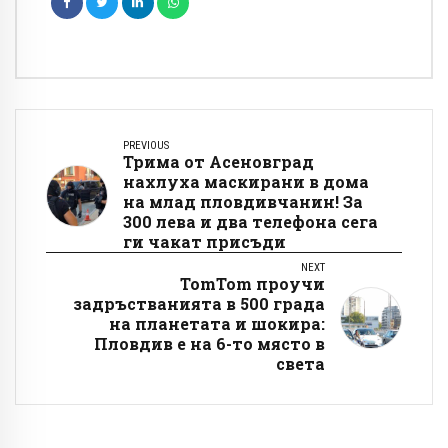
PREVIOUS
Трима от Асеновград
нахлуха маскирани в дома
на млад пловдивчанин! За
300 лева и два телефона сега
ги чакат присъди
NEXT
TomTom проучи
задръстванията в 500 града
на планетата и шокира:
Пловдив е на 6-то място в
света