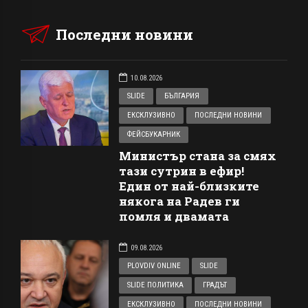
Последни новини
10.08.2026
SLIDE
БЪЛГАРИЯ
ЕКСКЛУЗИВНО
ПОСЛЕДНИ НОВИНИ
ФЕЙСБУКАРНИК
Министър стана за смях
тази сутрин в ефир!
Един от най-близките
някога на Радев ги
помля и двамата
09.08.2026
PLOVDIV ONLINE
SLIDE
SLIDE ПОЛИТИКА
ГРАДЪТ
ЕКСКЛУЗИВНО
ПОСЛЕДНИ НОВИНИ