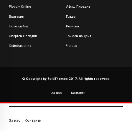
Plovdiv Online
Афиш Пловдив
България
Градът
Густо, майна
Региона
Спортен Пловдив
Тримон на деня
Фейсбукарник
Четива
© Copyright by BoldThemes 2017. All rights reserved.
За нас
Контакти
За нас
Контакти