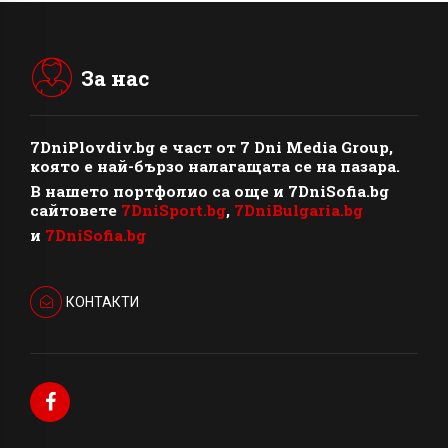
За нас
7DniPlovdiv.bg
e част от
7 Dni Media Group
,
която е най-бързо налагащата се на пазара.
В нашето портфолио са още и 7DniSofia.bg
сайтовете
7DniSport.bg
,
7DniBulgaria.bg
и
7DniSofia.bg
КОНТАКТИ