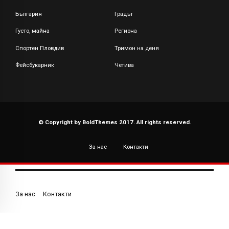
България
Градът
Густо, майна
Региона
Спортен Пловдив
Тримон на деня
Фейсбукарник
Четива
© Copyright by BoldThemes 2017. All rights reserved.
За нас
Контакти
За нас
Контакти