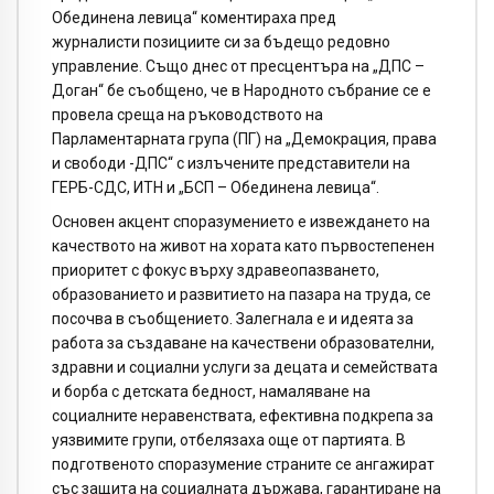
Обединена левица“ коментираха пред
журналисти позициите си за бъдещо редовно
управление. Също днес от пресцентъра на „ДПС –
Доган“ бе съобщено, че в Народното събрание се е
провела среща на ръководството на
Парламентарната група (ПГ) на „Демокрация, права
и свободи -ДПС“ с излъчените представители на
ГЕРБ-СДС, ИТН и „БСП – Обединена левица“.
Основен акцент споразумението е извеждането на
качеството на живот на хората като първостепенен
приоритет с фокус върху здравеопазването,
образованието и развитието на пазара на труда, се
посочва в съобщението. Залегнала е и идеята за
работа за създаване на качествени образователни,
здравни и социални услуги за децата и семействата
и борба с детската бедност, намаляване на
социалните неравенствата, ефективна подкрепа за
уязвимите групи, отбелязаха още от партията. В
подготвеното споразумение страните се ангажират
със защита на социалната държава, гарантиране на