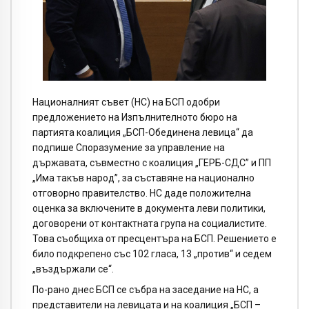
Националният съвет (НС) на БСП одобри
предложението на Изпълнителното бюро на
партията коалиция „БСП-Обединена левица“ да
подпише Споразумение за управление на
държавата, съвместно с коалиция „ГЕРБ-СДС” и ПП
„Има такъв народ”, за съставяне на национално
отговорно правителство. НС даде положителна
оценка за включените в документа леви политики,
договорени от контактната група на социалистите.
Това съобщиха от пресцентъра на БСП. Решението е
било подкрепено със 102 гласа, 13 „против“ и седем
„въздържали се“.
По-рано днес БСП се събра на заседание на НС, а
представители на левицата и на коалиция „БСП –