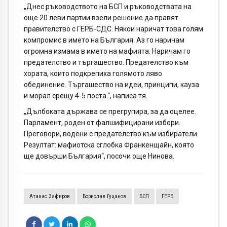
„Днес ръководството на БСП и ръководствата на
още 20 леви партии взели решение да правят
правителство с ГЕРБ-СДС. Някои наричат това голям
компромис в името на България. Аз го наричам
огромна измама в името на мафията. Наричам го
предателство и търгашество. Предателство към
хората, които подкрепиха голямото ляво
обединение. Търгашество на идеи, принципи, кауза
и морал срещу 4-5 поста.“, написа тя.
„Дълбоката държава се прегрупира, за да оцелее.
Парламент, роден от фалшифицирани избори.
Преговори, водени с предателство към избиратели.
Резултат: мафиотска сглобка Франкенщайн, която
ще довърши България“, посочи още Нинова.
Атанас Зафиров
Борислав Гуцанов
БСП
ГЕРБ