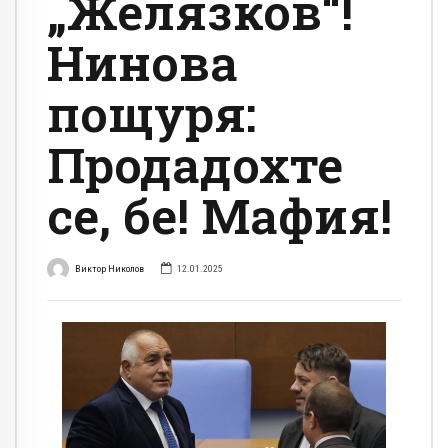
„Желязков“!
Нинова
пощуря:
Продадохте
се, бе! Мафия!
Виктор Николов
12.01.2025