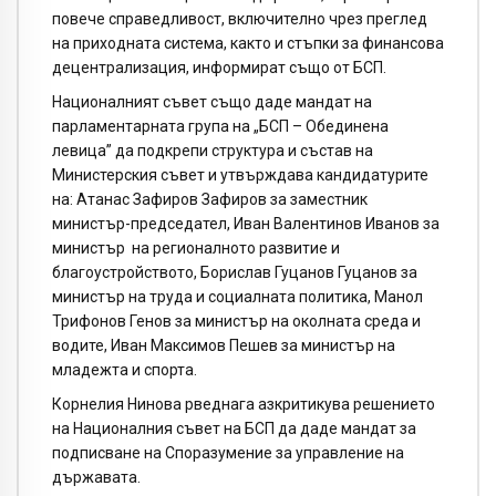
повече справедливост, включително чрез преглед
на приходната система, както и стъпки за финансова
децентрализация, информират също от БСП.
Националният съвет също даде мандат на
парламентарната група на „БСП – Обединена
левица” да подкрепи структура и състав на
Министерския съвет и утвърждава кандидатурите
на: Атанас Зафиров Зафиров за заместник
министър-председател, Иван Валентинов Иванов за
министър на регионалното развитие и
благоустройството, Борислав Гуцанов Гуцанов за
министър на труда и социалната политика, Манол
Трифонов Генов за министър на околната среда и
водите, Иван Максимов Пешев за министър на
младежта и спорта.
Корнелия Нинова рведнага азкритикува решението
на Националния съвет на БСП да даде мандат за
подписване на Споразумение за управление на
държавата.