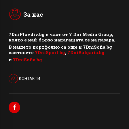
За нас
7DniPlovdiv.bg
e част от
7 Dni Media Group
,
която е най-бързо налагащата се на пазара.
В нашето портфолио са още и 7DniSofia.bg
сайтовете
7DniSport.bg
,
7DniBulgaria.bg
и
7DniSofia.bg
КОНТАКТИ