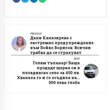
PREVIOUS
Дани Каназирева с
екстремно предупреждение
към Бойко Борисов: Всички
трябва да се страхуват
NEXT
Голям тъпанар! Баща
продаде щерка си в
пловдивско село за 450 лв.
Хванаха го и го осъдиха на...
500 лева глоба