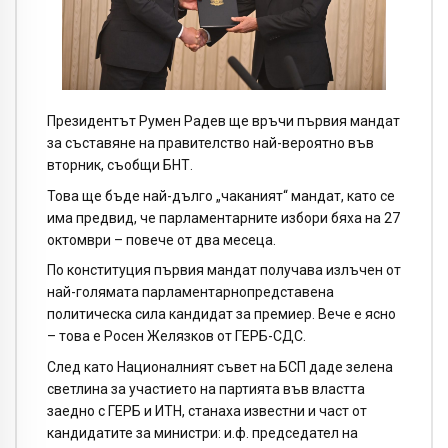
Президентът Румен Радев ще връчи първия мандат
за съставяне на правителство най-вероятно във
вторник, съобщи БНТ.
Това ще бъде най-дълго „чаканият“ мандат, като се
има предвид, че парламентарните избори бяха на 27
октомври – повече от два месеца.
По конституция първия мандат получава излъчен от
най-голямата парламентарнопредставена
политическа сила кандидат за премиер. Вече е ясно
– това е Росен Желязков от ГЕРБ-СДС.
След като Националният съвет на БСП даде зелена
светлина за участието на партията във властта
заедно с ГЕРБ и ИТН, станаха известни и част от
кандидатите за министри: и.ф. председател на