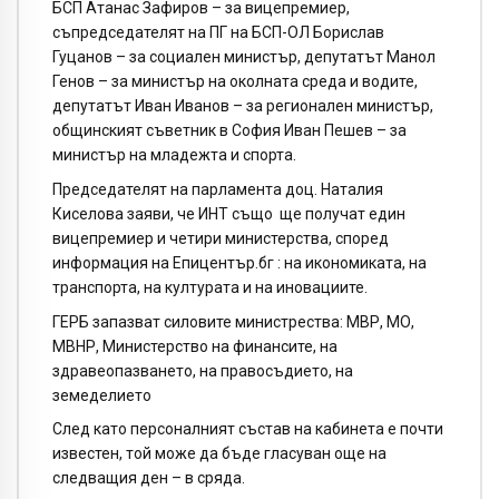
БСП Атанас Зафиров – за вицепремиер,
съпредседателят на ПГ на БСП-ОЛ Борислав
Гуцанов – за социален министър, депутатът Манол
Генов – за министър на околната среда и водите,
депутатът Иван Иванов – за регионален министър,
общинският съветник в София Иван Пешев – за
министър на младежта и спорта.
Председателят на парламента доц. Наталия
Киселова заяви, че ИНТ също ще получат един
вицепремиер и четири министерства, според
информация на Епицентър.бг : на икономиката, на
транспорта, на културата и на иновациите.
ГЕРБ запазват силовите министрества: МВР, МО,
МВНР, Министерство на финансите, на
здравеопазването, на правосъдието, на
земеделието
След като персоналният състав на кабинета е почти
известен, той може да бъде гласуван още на
следващия ден – в сряда.