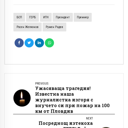
БСП
ГЕРБ
ИТН
Президент
Премиер
Росен Желязков
Румен Радев
PREVIOUS
Ужасяваща трагедия!
Известна наша
журналистка изгоря с
внучето си при пожар на 100
км от Пловдив
NEXT
Посреднощ изтекоха