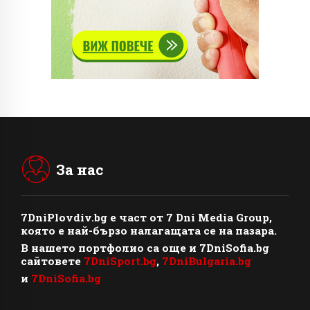
За нас
7DniPlovdiv.bg
e част от
7 Dni Media Group
,
която е най-бързо налагащата се на пазара.
В нашето портфолио са още и 7DniSofia.bg
сайтовете
7DniSport.bg
,
7DniBulgaria.bg
и
7DniSofia.bg