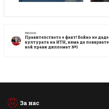
„Тракия“
Донк
PREVIOUS
Правителството е факт! Бойко не даде
културата на ИТН, няма да повярвате
кой прави дипломат №1
За нас