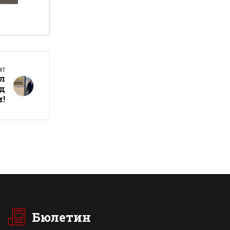
а
XT
ил
ад
и!
Бюлетин