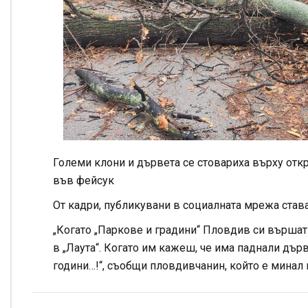
Големи клони и дървета се стовариха върху отк
във фейсук
От кадри, публикувани в социалната мрежа става
„Когато „Паркове и градини“ Пловдив си вършат
в „Лаута“. Когато им кажеш, че има паднали дърв
години…!“, съобщи пловдивчанин, който е минал 