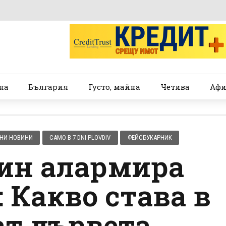
на
България
Густо, майна
Четива
Афи
НИ НОВИНИ
САМО В 7 DNI PLOVDIV
ФЕЙСБУКАРНИК
ин алармира
 Какво става в
ат дървета,