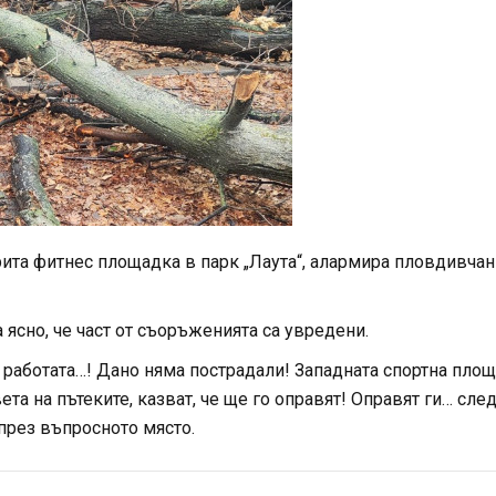
рита фитнес площадка в парк „Лаута“, алармира пловдивча
 ясно, че част от съоръженията са увредени.
 работата…! Дано няма пострадали! Западната спортна пло
ета на пътеките, казват, че ще го оправят! Оправят ги… сле
през въпросното място.