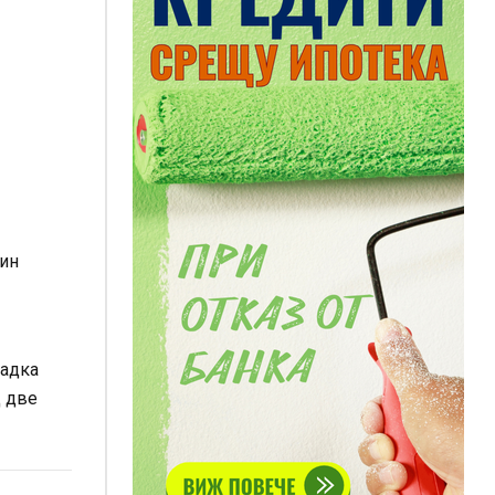
нин
щадка
д две