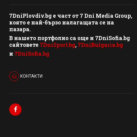
7DniPlovdiv.bg
e част от
7 Dni Media Group
,
която е най-бързо налагащата се на
пазара.
В нашето портфолио са още и 7DniSofia.bg
сайтовете
7DniSport.bg
,
7DniBulgaria.bg
и
7DniSofia.bg
КОНТАКТИ