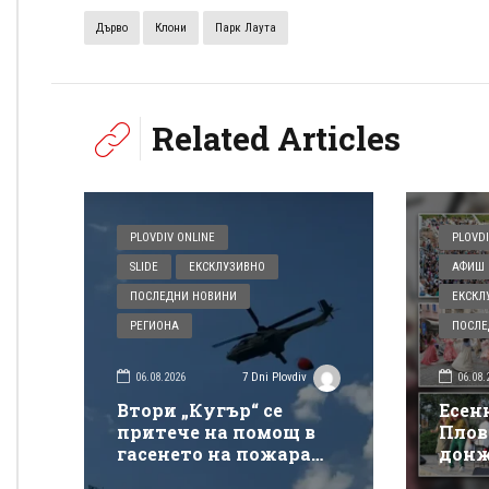
Дърво
Клони
Парк Лаута
Related Articles
PLOVDIV ONLINE
PLOVDI
SLIDE
ЕКСКЛУЗИВНО
АФИШ 
ПОСЛЕДНИ НОВИНИ
ЕКСКЛ
РЕГИОНА
ПОСЛЕ
06.08.2026
06.08.
7 Dni Plovdiv
Втори „Кугър“ се
Есен
притече на помощ в
Плов
гасенето на пожара
донж
покрай магистрала
спек