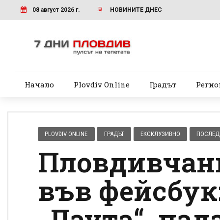
08 август 2026 г.
НОВИНИТЕ ДНЕС
Начало
Plovdiv Online
Градът
Регио
PLOVDIV ONLINE
ГРАДЪТ
ЕКСКЛУЗИВНО
ПОСЛЕД
Пловдивчан
във фейсбук:
„Лаута“, пад