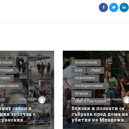
V ONLINE
PLOVDIV ONLINE
ПЛОВДИВ
SLIDE
ГРАДЪТ
УЗИВНО
ЕКСКЛУЗИВНО
ДНИ НОВИНИ
ПОСЛЕДНИ НОВИНИ
РЕГИОНА
2026
06.08.2026
7 Dni Plovdiv
7 Dni Plovdiv
САМО В 7 DNI PLOVDIV
ният салон в
Близки и познати се
див започва с
събраха пред дома на
уанския
убития на Младежки
такъл на Деян
хълм: Не е педофил,