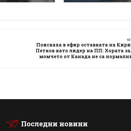
ов
търсеше си приятелк
NE
Поискаха в ефир оставката на Кир
Петков като лидер на ПП: Хората з
момчето от Канада не са нормалн
Последни новини