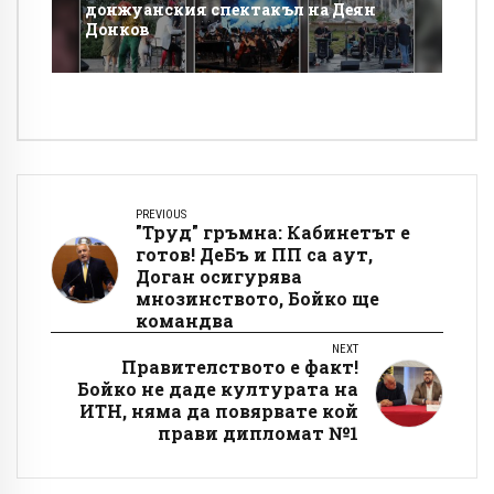
донжуанския спектакъл на Деян
Донков
PREVIOUS
"Труд" гръмна: Кабинетът е
готов! ДеБъ и ПП са аут,
Доган осигурява
мнозинството, Бойко ще
командва
NEXT
Правителството е факт!
Бойко не даде културата на
ИТН, няма да повярвате кой
прави дипломат №1