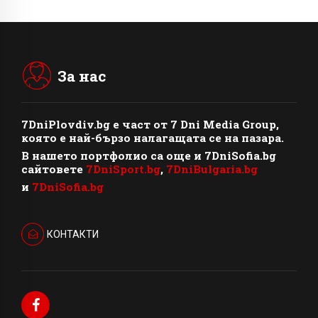
За нас
7DniPlovdiv.bg
e част от
7 Dni Media Group
,
която е най-бързо налагащата се на пазара.
В нашето портфолио са още и 7DniSofia.bg
сайтовете
7DniSport.bg
,
7DniBulgaria.bg
и
7DniSofia.bg
КОНТАКТИ