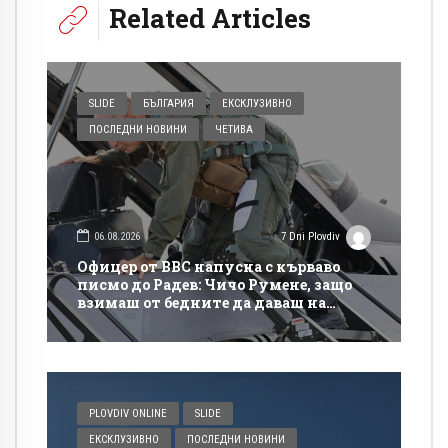
Related Articles
SLIDE
БЪЛГАРИЯ
ЕКСКЛУЗИВНО
ПОСЛЕДНИ НОВИНИ
ЧЕТИВА
06.08.2026
7 Dni Plovdiv
Офицер от ВВС напусна с кърваво
писмо до Радев: Чичо Румене, защо
взимаш от бедните да даваш на
богатите?
PLOVDIV ONLINE
SLIDE
ЕКСКЛУЗИВНО
ПОСЛЕДНИ НОВИНИ