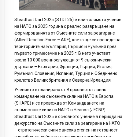
Steadfast Dart 2025 (STDT25) е най-голямото учение
на НАТО за 2025 година с реално развръщане на
формированията от Съюзните сили за реагиране
(Allied Reaction Force – ARF), което ще се проведе на
териториите на България, Гърция и Румъния през
първото тримесечие на 2025 г. В него участват
около 10 000 военнослужещи от 9 съюзнически
държави – България, Франция, Гърция, Италия,
Румъния, Словения, Испания, Турция и Обединено
кралство Великобритания и Северна Ирландия.
Учението е планирано от Върховното главно
командване на съюзните сили на НАТО в Европа
(SHAPE) и се провежда от Командването на
съвместните сили на НАТО в Неапол (JFCNP).
Steadfast Dart 2025 е основното учение в периода на
дежурство на Съюзните сили за реагиране на НАТО
– стратегически сили с висока степен на готовност,
способни да действат в различни домейни в по-