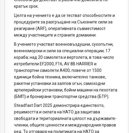
кратък срок.
Целта на учението е да се тестват способностите и
процедурите за разгръщане на Съюзните сили за
реагиране (ARF), оперативната съвместимост
между участниците и страните домакини.
В учението участват военновъздушни, сухопътни,
военноморски и сили за специални операции; 17
кораба; над 20 самолета и вертолета, в това число
изтребители EF2000, F16, AV 8B HARRIER и
транспортни самолети A400; повече от 1500
единици бойна техника, включително танкове,
ракетни установки за залпов огън, самоходни
артилерийски установки, бойни машини на пехотата
(БМП) и бронирани транспортни средства (БТР).
Steadfast Dart 2025 демонстрира единството,
решимостта и силата на НАТО да защитава
свободата и териториалната цялост на държавите-
членки, общите ценности и международния правов
ред. То отговаря на политиката на НАТО за