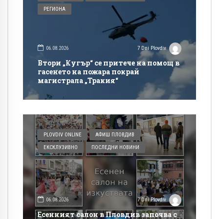
РЕГИОНА
06.08.2026
7 Dni Plovdiv
Втори „Кугър“ се притече на помощ в
гасенето на пожара покрай
магистрала „Тракия“
PLOVDIV ONLINE
АФИШ ПЛОВДИВ
ЕКСКЛУЗИВНО
ПОСЛЕДНИ НОВИНИ
06.08.2026
7 Dni Plovdiv
Есенният салон в Пловдив започва с