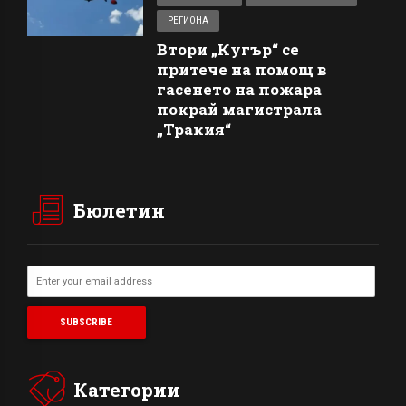
РЕГИОНА
Втори „Кугър“ се
притече на помощ в
гасенето на пожара
покрай магистрала
„Тракия“
Бюлетин
Категории