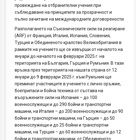
провеждане на отбранителни учения при
съблюдаване на принципите за прозрачност и
пълно зачитане на международните договорености.
Разполагането на Съюзническите сили за реагиране
(ARF) от Франция, Италия, Испания, Словения,
Турция и Обединеното кралство Великобритания в
рамките на учението ще се извърши от началото на
януари до началото на февруари 2025 г. на
територията на България, Гърция и Румъния. В тази
връзка през територията на нашата страна от 12
януари до 9 февруари 2025 г. към Румъния ще
преминат участниците в учението с лично оръжие,
боеприпаси и бойна техника от състава на
въоръжените сили на Испания – до 100
военнослужещи и до 290 бойни и транспортни
машини, на Италия – до 200 военнослужещи и до 90
бойни и транспортни машини, на Гърция – до 50
военнослужещи и до 25 бойни и транспортни
машини, на Турция – до 60 военнослужещи и до 12
бойни и транспортни машини, от Обединеното