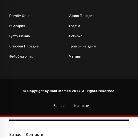
Plovdiv Online
Афиш Пловдив
България
Градът
Густо, майна
Региона
Спортен Пловдив
Тримон на деня
Фейсбукарник
Четива
© Copyright by BoldThemes 2017. All rights reserved.
За нас
Контакти
За нас
Контакти