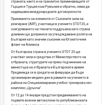
страната, както и на транзитно преминаващите от
Гърция и Турция към Румъния и обратно, няма да
надвишава международните договорености.
Приемането на елементи от Съюзните сили за
реагиране (ARF), участници в учението STDT25, и
осигуряването на тяхната поддръжка като страна
домакин ще допринесе за утвърждаване ролята на
България като значим съюзник на Югоизточния
фланг на Алианса.
От българска страна в учението STDT 25 ще
участват сили и средства от Министерството на
отбраната, структурите на пряко подчинение на
министъра на отбраната и Българската армия.
Предвижда се в средата на февруари да бъде
организиран медиен ден в рамките на учението в
района на Специализирания учебно-тренировъчен
комплекс „Црънча“.
От 12 до 14 януари предстои придвижването на
първите военни автоколони по републиканската