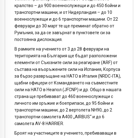
кралство – до 900 военнослужещи и до 450 бойни и
транспортни машини, и от Нидерландия – до 10
военнослужещи и до 6 транспортни машини. От 22
февруари до 30 март те ще преминат обратно от
Румъния, за да се завърнат в пунктовете си за
постоянна дислокация.
В рамките на учението от 3 до 28 февруари на
територията на България ще бъдат разположени
елементи от Съюзните сили за реагиране (ARF) от
състава на въоръжените сили на Испания, Корпуса
за бързо развръщане на НАТО в Италия (NRDC-ITA),
щабни офицери от Командването на съвместните
сили на НАТО в Неапол (JFCNP) и др. Общо в нашата
страна ще пребивават до 460 военнослужещи с
личното им оръжие и боеприпаси, до 95 бойни и
транспортни машини; до 2 вертолета NH90; до 2
транспортни самолета A400 „AIRBUS“ и до 6
самолета AV-8 HARRIER.
Броят на участниците в учението, пребиваващи в