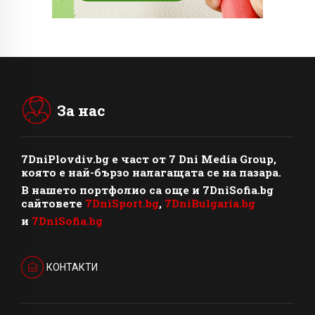
За нас
7DniPlovdiv.bg
e част от
7 Dni Media Group
,
която е най-бързо налагащата се на пазара.
В нашето портфолио са още и 7DniSofia.bg
сайтовете
7DniSport.bg
,
7DniBulgaria.bg
и
7DniSofia.bg
КОНТАКТИ