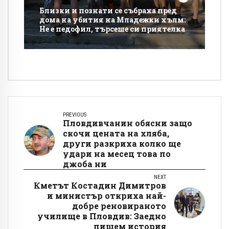
Близки и познати се събраха пред
дома на убития на Младежки хълм:
Не е педофил, търсеше си приятелка
PREVIOUS
Пловдивчанин обясни защо
скочи цената на хляба,
други разкриха колко ще
удари на месец това по
джоба ни
NEXT
Кметът Костадин Димитров
и министър откриха най-
добре реновираното
училище в Пловдив: Заедно
пишем история