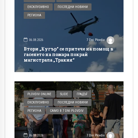
ЕКСКЛУЗИВНО
ПОСЛЕДНИ НОВИНИ
РЕГИОНА
06.08.2026
7 Dni Plovdiv
Втори „Кугър“ се притече на помощ в
гасенето на пожара покрай
магистрала „Тракия“
PLOVDIV ONLINE
SLIDE
ГРАДЪТ
ЕКСКЛУЗИВНО
ПОСЛЕДНИ НОВИНИ
РЕГИОНА
САМО В 7 DNI PLOVDIV
06.08.2026
7 Dni Plovdiv