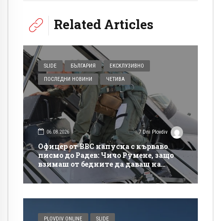
Related Articles
SLIDE
БЪЛГАРИЯ
ЕКСКЛУЗИВНО
ПОСЛЕДНИ НОВИНИ
ЧЕТИВА
06.08.2026
7 Dni Plovdiv
Офицер от ВВС напусна с кърваво
писмо до Радев: Чичо Румене, защо
взимаш от бедните да даваш на
богатите?
PLOVDIV ONLINE
SLIDE