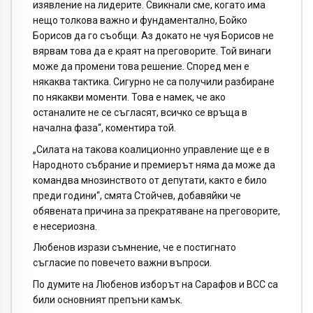
изявление на лидерите. Свикнали сме, когато има
нещо толкова важно и фундаментално, Бойко
Борисов да го съобщи. Аз докато не чуя Борисов не
вярвам това да е краят на преговорите. Той винаги
може да промени това решение. Според мен е
някаква тактика. Сигурно не са получили разбиране
по някакви моменти. Това е намек, че ако
останалите не се съгласят, всичко се връща в
начална фаза“, коментира той.
„Силата на такова коалиционно управление ще е в
Народното събрание и премиерът няма да може да
командва мнозинството от депутати, както е било
преди години“, смята Стойчев, добавяйки че
обявената причина за прекратяване на преговорите,
е несериозна.
Любенов изрази съмнение, че е постигнато
съгласие по повечето важни въпроси.
По думите на Любенов изборът на Сарафов и ВСС са
били основният препъни камък.