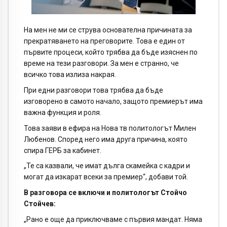
На мен не ми се струва основателна причината за
прекратяването на преговорите. Това е един от
първите процеси, който трябва да бъде изяснен по
време на тези разговори. За мен е странно, че
всичко това излиза накрая.
При едни разговори това трябва да бъде
изговорено в самото начало, защото премиерът има
важна функция и роля.
Това заяви в ефира на Нова тв политологът Милен
Любенов. Според него има друга причина, която
спира ГЕРБ за кабинет.
„Те са казвали, че имат дълга скамейка с кадри и
могат да изкарат всеки за премиер“, добави той.
В разговора се включи и политологът Стойчо
Стойчев:
„Рано е още да приключваме с първия мандат. Няма