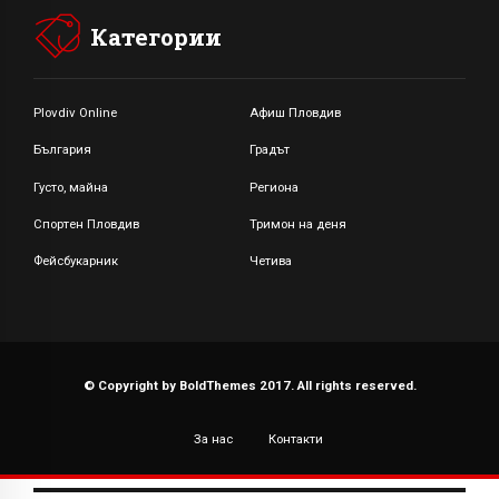
Категории
Plovdiv Online
Афиш Пловдив
България
Градът
Густо, майна
Региона
Спортен Пловдив
Тримон на деня
Фейсбукарник
Четива
© Copyright by BoldThemes 2017. All rights reserved.
За нас
Контакти