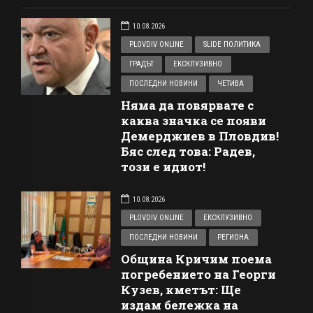
10.08.2026
PLOVDIV ONLINE
SLIDE ПОЛИТИКА
ГРАДЪТ
ЕКСКЛУЗИВНО
ПОСЛЕДНИ НОВИНИ
ЧЕТИВА
Няма да повярвате с
каква значка се появи
Демерджиев в Пловдив!
Бяс след това: Радев,
този е идиот!
10.08.2026
PLOVDIV ONLINE
ЕКСКЛУЗИВНО
ПОСЛЕДНИ НОВИНИ
РЕГИОНА
Община Кричим поема
погребението на Георги
Кузев, кметът: Ще
издам бележка на