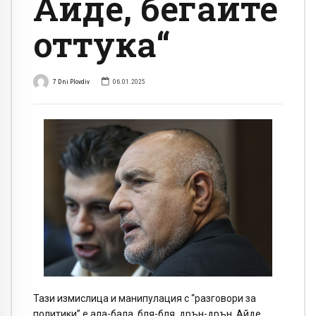
Айде, бегайте
оттука“
7 Dni Plovdiv
06.01.2025
Тази измислица и манипулация с “разговори за
политики” е ала-бала, бля-бля, дрън-дрън. Айде,