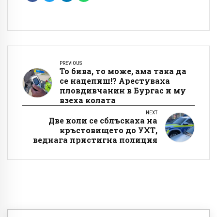
PREVIOUS
То бива, то може, ама така да
се нацепиш!? Арестуваха
пловдивчанин в Бургас и му
взеха колата
NEXT
Две коли се сблъскаха на
кръстовището до УХТ,
веднага пристигна полиция