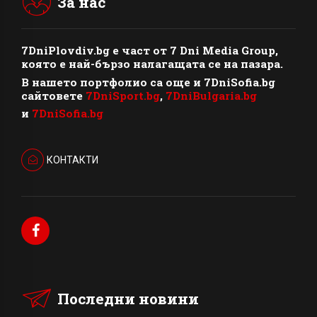
За нас
7DniPlovdiv.bg
e част от
7 Dni Media Group
,
която е най-бързо налагащата се на пазара.
В нашето портфолио са още и 7DniSofia.bg
сайтовете
7DniSport.bg
,
7DniBulgaria.bg
и
7DniSofia.bg
КОНТАКТИ
Последни новини