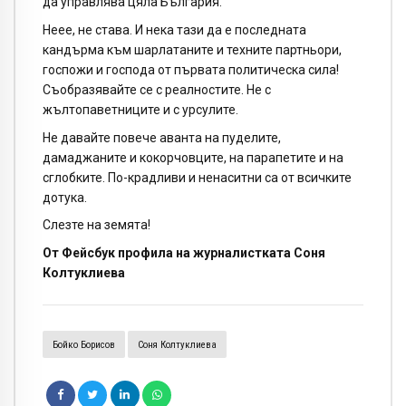
да управлява цяла България.
Неее, не става. И нека тази да е последната
кандърма към шарлатаните и техните партньори,
госпожи и господа от първата политическа сила!
Съобразявайте се с реалностите. Не с
жълтопаветниците и с урсулите.
Не давайте повече аванта на пуделите,
дамаджаните и кокорчовците, на парапетите и на
сглобките. По-крадливи и ненаситни са от всичките
дотука.
Слезте на земята!
От Фейсбук профила на журналистката Соня
Колтуклиева
Бойко Борисов
Соня Колтуклиева