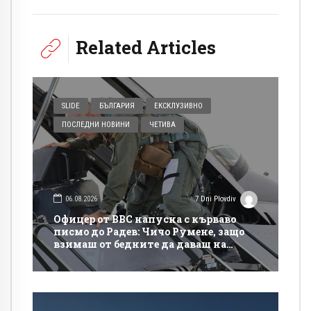
Related Articles
SLIDE
БЪЛГАРИЯ
ЕКСКЛУЗИВНО
ПОСЛЕДНИ НОВИНИ
ЧЕТИВА
06.08.2026
7 Dni Plovdiv
Офицер от ВВС напусна с кърваво
писмо до Радев: Чичо Румене, защо
взимаш от бедните да даваш на
богатите?