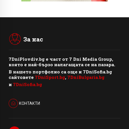
За нас
7DniPlovdiv.bg
e част от
7 Dni Media Group
,
която е най-бързо налагащата се на пазара.
В нашето портфолио са още и 7DniSofia.bg
сайтовете
7DniSport.bg
,
7DniBulgaria.bg
и
7DniSofia.bg
КОНТАКТИ