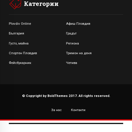
Категории
Plovdiv Online
Афиш Пловдив
България
Градът
Густо, майна
Региона
Спортен Пловдив
Тримон на деня
Фейсбукарник
Четива
© Copyright by BoldThemes 2017. All rights reserved.
За нас
Контакти