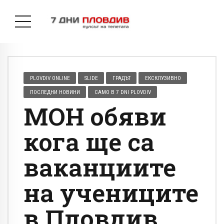
PLOVDIV ONLINE
SLIDE
ГРАДЪТ
ЕКСКЛУЗИВНО
ПОСЛЕДНИ НОВИНИ
САМО В 7 DNI PLOVDIV
МОН обяви
кога ще са
ваканциите
на учениците
в Пловдив,