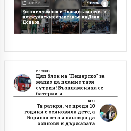
06.08.2026
7 Dni Plovdiv
Есенният салон в Пловдив започва с
донжуанския спектакъл на Деян
Донков
PREVIOUS
Цял блок на "Пещерско" за
малко да пламне тази
сутрин! Възпламениха се
батерии и...
NEXT
Тя разкри, че преди 10
години е осиновила дете, а
Борисов сега я лансира да
осинови и държавата