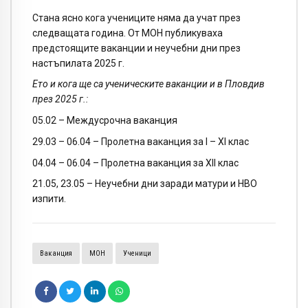
Стана ясно кога учениците няма да учат през
следващата година. От МОН публикуваха
предстоящите ваканции и неучебни дни през
настъпилата 2025 г.
Ето и кога ще са ученическите ваканции и в Пловдив
през 2025 г.:
05.02 – Междусрочна ваканция
29.03 – 06.04 – Пролетна ваканция за I – XI клас
04.04 – 06.04 – Пролетна ваканция за XII клас
21.05, 23.05 – Неучебни дни заради матури и НВО
изпити.
Ваканция
МОН
Ученици