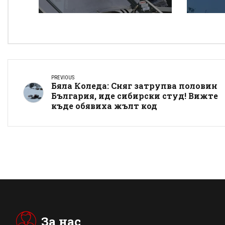
Румене, защо взимаш
покр
от бедните да даваш
„Тра
на богатите?
PREVIOUS
Бяла Коледа: Сняг затрупва половин
България, иде сибирски студ! Вижте
къде обявиха жълт код
За нас