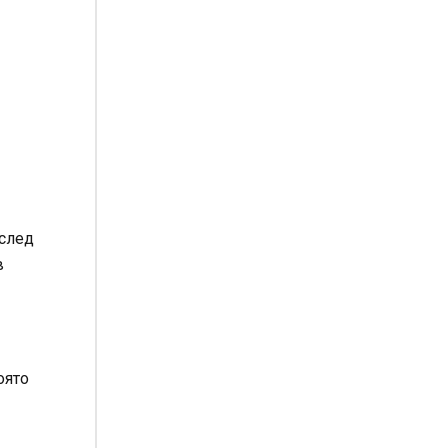
 след
в
оято