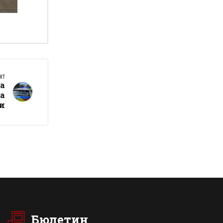
а
XT
за
та
си
Бюлетин