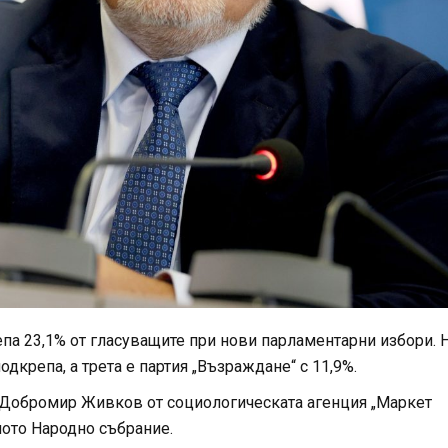
па 23,1% от гласуващите при нови парламентарни избори. 
дкрепа, а трета е партия „Възраждане“ с 11,9%.
В Добромир Живков от социологическата агенция „Маркет
виото Народно събрание.