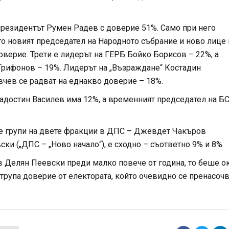
 президентът Румен Радев с доверие 51%. Само при него
го новият председател на Народното събрание и ново лице 
оверие. Трети е лидерът на ГЕРБ Бойко Борисов – 22%, а
 Трифонов – 19%. Лидерът на „Възраждане“ Костадин
чев се радват на еднакво доверие – 18%.
Радостин Василев има 12%, а временният председател на Б
е групи на двете фракции в ДПС – Джевдет Чакъров
ки („ДПС – „Ново начало“), е сходно – съответно 9% и 8%.
в Делян Пеевски преди малко повече от година, то беше о
 трупа доверие от електората, който очевидно се пренасоч