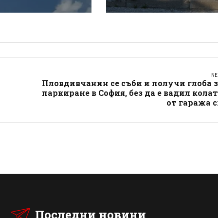
ай магистрала
хълм: Не е педофил,
кия“
търсеше си приятелк
NE
Пловдивчанин се съби и получи глоба 
паркиране в София, без да е вадил кола
от гаража 
Последни новини