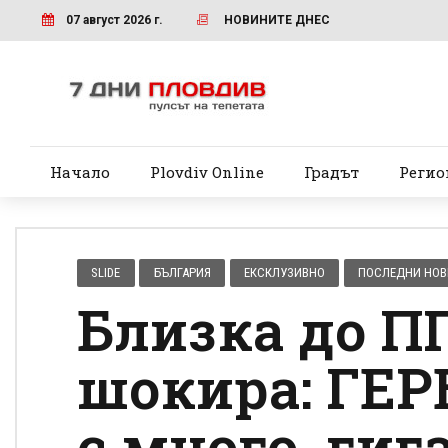
07 август 2026 г.
НОВИНИТЕ ДНЕС
Начало
Plovdiv Online
Градът
Регио
SLIDE
БЪЛГАРИЯ
ЕКСКЛУЗИВНО
ПОСЛЕДНИ НО
Близка до П
шокира: ГЕР
с много, гиг