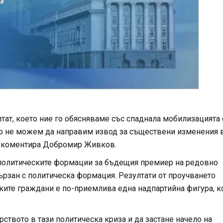
тат, което ние го обясняваме със спаднала мобилизацията
. Но не можем да направим извод за съществени изменения 
, коментира Добромир Живков.
политическите формации за бъдещия премиер на редовно
вързан с политическа формация. Резултати от проучването
ските граждани е по-приемлива една надпартийна фигура, к
ството в тази политическа криза и да застане начело на