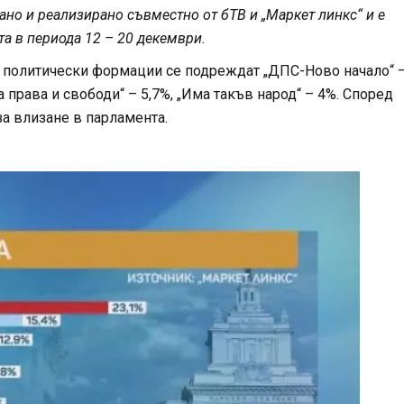
ано и реализирано съвместно от бТВ и „Маркет линкс“ и е
та в периода 12 – 20 декември.
и политически формации се подреждат „ДПС-Ново начало“ 
а права и свободи“ – 5,7%, „Има такъв народ“ – 4%. Според
за влизане в парламента.