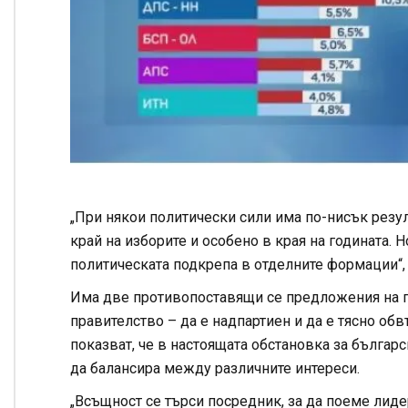
„При някои политически сили има по-нисък резул
край на изборите и особено в края на годината
политическата подкрепа в отделните формации“
Има две противопоставящи се предложения на 
правителство – да е надпартиен и да е тясно об
показват, че в настоящата обстановка за българ
да балансира между различните интереси.
„Всъщност се търси посредник, за да поеме лидер