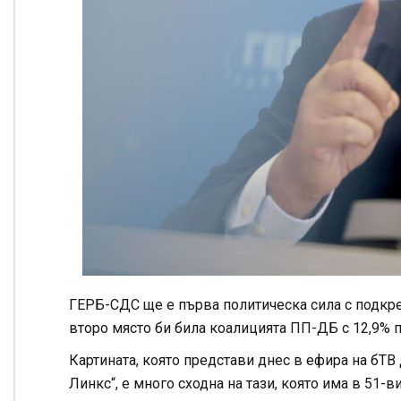
ГЕРБ-СДС ще е първа политическа сила с подкре
второ място би била коалицията ПП-ДБ с 12,9% по
Картината, която представи днес в ефира на бТ
Линкс“, е много сходна на тази, която има в 51-