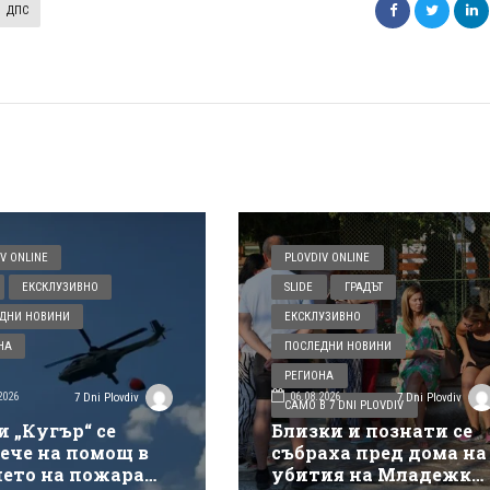
ДПС
V ONLINE
PLOVDIV ONLINE
ЕКСКЛУЗИВНО
SLIDE
ГРАДЪТ
ДНИ НОВИНИ
ЕКСКЛУЗИВНО
НА
ПОСЛЕДНИ НОВИНИ
РЕГИОНА
2026
06.08.2026
7 Dni Plovdiv
7 Dni Plovdiv
САМО В 7 DNI PLOVDIV
и „Кугър“ се
Близки и познати се
ече на помощ в
събраха пред дома на
нето на пожара
убития на Младежки