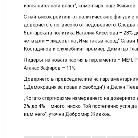
изпълнителната власт“, коментира още Живков.
С най-висок рейтинг от политическите фигури е
доверието е по-високо от недоверието. Следва 
българската политика Наталия Киселова – 28% д
четвърти – лидерът на „Има такъв народ“ Слави
Костадинов и служебният премиер Димитър Глав
Лидерът на новата партия в парламента – МЕЧ, 
Атанас Зафиров – 11%.
Доверието в председателите на парламентарнит
(„Демокрация за права и свободи“) и Делян Пеевс
„Когато стартирахме измерването на доверието 
2% до 4% – много ниско. Той постепенно успя да
към него“, уточни Добромир Живков.