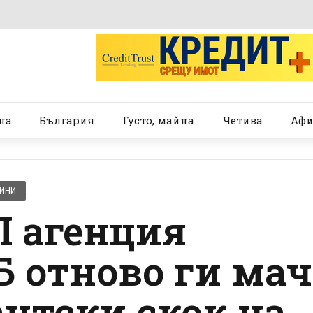
на
България
Густо, майна
Четива
Афи
ВИНИ
П агенция
Б отново ги мач
антски скок на