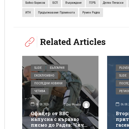
Бойко Борисов
БСП
Възраждане
ГЕРБ
Делян Пеевски
ИТН
Продължаваме Промяната
Румен Радев
Related Articles
SLIDE
БЪЛГАРИЯ
PLOVDI
ЕКСКЛУЗИВНО
SLIDE
ПОСЛЕДНИ НОВИНИ
ПОСЛЕ
ЧЕТИВА
РЕГИО
06.08.2026
06.08.
7 Dni Plovdiv
Офицер от ВВС
Втор
напусна с кърваво
прит
писмо до Радев: Чичо
гасе