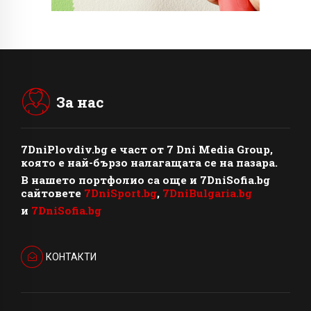
За нас
7DniPlovdiv.bg
e част от
7 Dni Media Group
,
която е най-бързо налагащата се на пазара.
В нашето портфолио са още и 7DniSofia.bg
сайтовете
7DniSport.bg
,
7DniBulgaria.bg
и
7DniSofia.bg
КОНТАКТИ