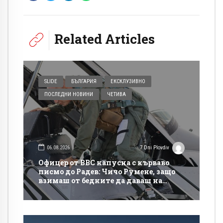
Related Articles
SLIDE
БЪЛГАРИЯ
ЕКСКЛУЗИВНО
ПОСЛЕДНИ НОВИНИ
ЧЕТИВА
06.08.2026
7 Dni Plovdiv
Офицер от ВВС напусна с кърваво
писмо до Радев: Чичо Румене, защо
взимаш от бедните да даваш на
богатите?