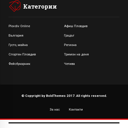
Категории
Plovdiv Online
Афиш Пловдив
България
Градът
Густо, майна
Региона
Спортен Пловдив
Тримон на деня
Фейсбукарник
Четива
© Copyright by BoldThemes 2017. All rights reserved.
За нас
Контакти