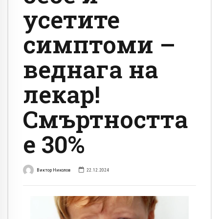
усетите
симптоми –
веднага на
лекар!
Смъртността
е 30%
Виктор Николов
22.12.2024