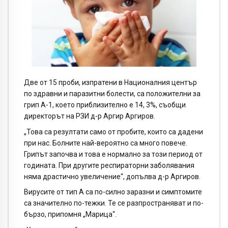
Две от 15 проби, изпратени в Националния център
по здравни и паразитни болести, са положителни за
грип А-1, което приблизително е 14, 3%, съобщи
директорът на РЗИ д-р Аргир Аргиров.
„Това са резултати само от пробите, които са дадени
при нас. Болните най-вероятно са много повече.
Грипът започва и това е нормално за този период от
годината. При другите респираторни заболявания
няма драстично увеличение“, допълва д-р Аргиров.
Вирусите от тип А са по-силно заразни и симптомите
са значително по-тежки. Те се разпространяват и по-
бързо, припомня „Марица“.