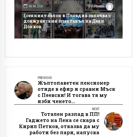
06.08.2026
7 Dni Plovdiv
Есенният салон в Пловдив започва с
донжуанския спектакъл на Деян
Донков
PREVIOUS
Жълтопаветен пенсионер
отиде в ефир и сравни Мъск
с Пеевски! И тогава тя му
изби ченето...
NEXT
Тотален разпад в ПП!
Гаджето на Лена се скара с
Кирил Петков, отказва да му
работи без пари, напуска