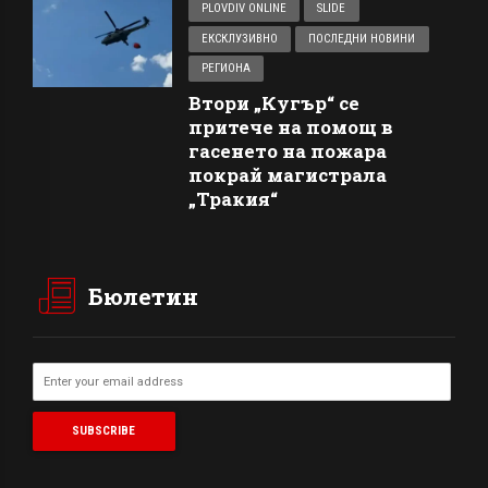
PLOVDIV ONLINE
SLIDE
ЕКСКЛУЗИВНО
ПОСЛЕДНИ НОВИНИ
РЕГИОНА
Втори „Кугър“ се
притече на помощ в
гасенето на пожара
покрай магистрала
„Тракия“
Бюлетин