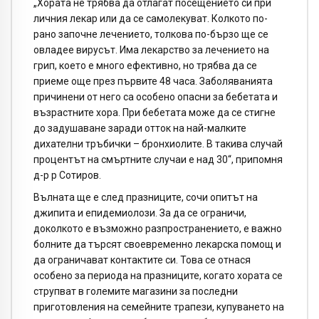
„Хората не трябва да отлагат посещението си при
личния лекар или да се самолекуват. Колкото по-
рано започне лечението, толкова по-бързо ще се
овладее вирусът. Има лекарство за лечението на
грип, което е много ефективно, но трябва да се
приеме още през първите 48 часа. Заболяванията
причинени от него са особено опасни за бебетата и
възрастните хора. При бебетата може да се стигне
до задушаване заради отток на най-малките
дихателни тръбички – бронхиолите. В такива случай
процентът на смъртните случаи е над 30“, припомня
д-р р Сотиров.
Вълната ще е след празниците, сочи опитът на
джипита и епидемиолози. За да се ограничи,
доколкото е възможно разпространението, е важно
болните да търсят своевременно лекарска помощ и
да ограничават контактите си. Това се отнася
особено за периода на празниците, когато хората се
струпват в големите магазини за последни
приготовления на семейните трапези, купуването на