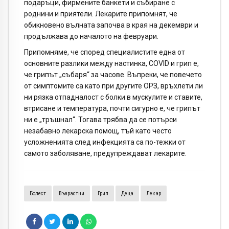
подаръци, фирмените банкети и събиране с
роднини и приятели. Лекарите припомнят, че
обикновено вълната започва в края на декември и
продължава до началото на февруари.
Припомняме, че според специалистите една от
основните разлики между настинка, COVID и грип е,
че грипът „събаря“ за часове. Въпреки, че повечето
от симптомите са като при другите ОРЗ, връхлети ли
ни рязка отпадналост с болки в мускулите и ставите,
втрисане и температура, почти сигурно е, че грипът
ни е „тръшнал“. Тогава трябва да се потърси
незабавно лекарска помощ, тъй като често
усложненията след инфекцията са по-тежки от
самото заболяване, предупреждават лекарите.
Болест
Възрастни
Грип
Деца
Лекар