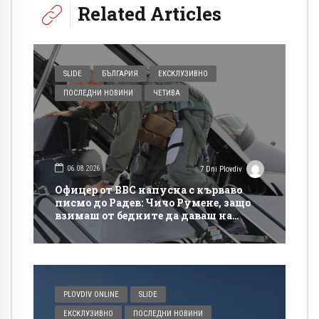
Related Articles
SLIDE
БЪЛГАРИЯ
ЕКСКЛУЗИВНО
ПОСЛЕДНИ НОВИНИ
ЧЕТИВА
06.08.2026
7 Dni Plovdiv
Офицер от ВВС напусна с кърваво
писмо до Радев: Чичо Румене, защо
взимаш от бедните да даваш на
богатите?
PLOVDIV ONLINE
SLIDE
ЕКСКЛУЗИВНО
ПОСЛЕДНИ НОВИНИ