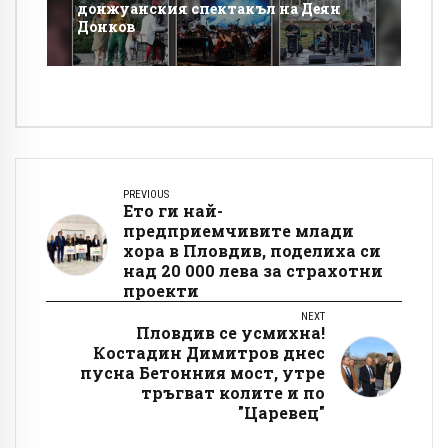
донжуанския спектакъл на Деян
Донков
PREVIOUS
Ето ги най-
предприемчивите млади
хора в Пловдив, поделиха си
над 20 000 лева за страхотни
проекти
NEXT
Пловдив се усмихна!
Костадин Димитров днес
пусна Бетонния мост, утре
тръгват колите и по
"Царевец"