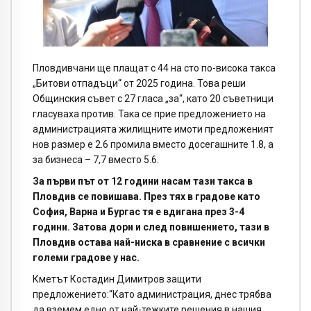
Пловдивчани ще плащат с 44 на сто по-висока такса
„Битови отпадъци“ от 2025 година. Това реши
Общинския съвет с 27 гласа „за“, като 20 съветници
гласуваха против. Така се прие предложението на
администрацията жилищните имоти предложеният
нов размер е 2.6 промила вместо досегашните 1.8, а
за бизнеса – 7,7 вместо 5.6.
За първи път от 12 години насам тази такса в
Пловдив се повишава. През тях в градове като
София, Варна и Бургас тя е вдигана през 3-4
години. Затова дори и след повишението, тази в
Пловдив остава най-ниска в сравнение с всички
големи градове у нас.
Кметът Костадин Димитров защити
предложението:“Като администрация, днес трябва
да вземем едно от най-тежките решения в нашия