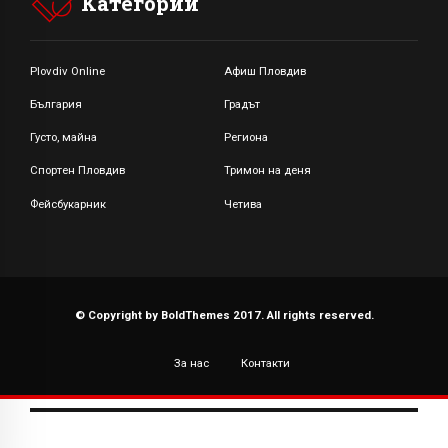
Категории
Plovdiv Online
Афиш Пловдив
България
Градът
Густо, майна
Региона
Спортен Пловдив
Тримон на деня
Фейсбукарник
Четива
© Copyright by BoldThemes 2017. All rights reserved.
За нас
Контакти