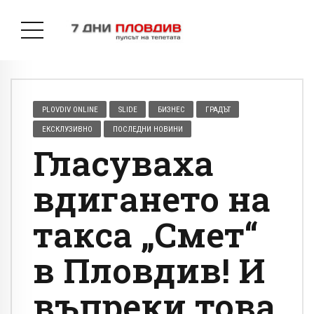
PLOVDIV ONLINE
SLIDE
БИЗНЕС
ГРАДЪТ
ЕКСКЛУЗИВНО
ПОСЛЕДНИ НОВИНИ
Гласуваха
вдигането на
такса „Смет“
в Пловдив! И
въпреки това