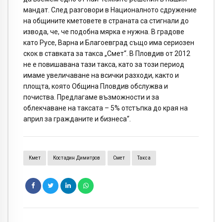
мандат. След разговори в Националното сдружение
на общините кметовете в страната са стигнали до
извода, че, че подобна мярка е нужна. В градове
като Русе, Варна и Благоевград също има сериозен
скок в ставката за такса „Смет“. В Пловдив от 2012
не е повишавана тази такса, като за този период
имаме увеличаване на всички разходи, както и
площта, която Община Пловдив обслужва и
почиства. Предлагаме възможности и за
облекчаване на таксата – 5% отстъпка до края на
април за гражданите и бизнеса“.
Кмет
Костадин Димитров
Смет
Такса