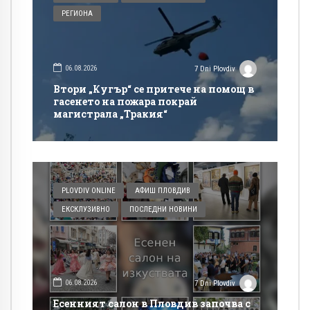
РЕГИОНА
06.08.2026
7 Dni Plovdiv
Втори „Кугър“ се притече на помощ в
гасенето на пожара покрай
магистрала „Тракия“
PLOVDIV ONLINE
АФИШ ПЛОВДИВ
ЕКСКЛУЗИВНО
ПОСЛЕДНИ НОВИНИ
06.08.2026
7 Dni Plovdiv
Есенният салон в Пловдив започва с