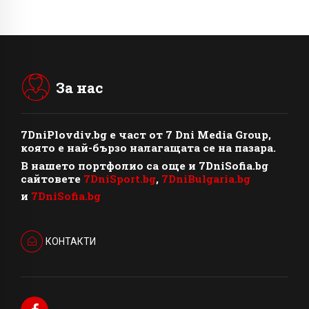
За нас
7DniPlovdiv.bg
e част от
7 Dni Media Group
,
която е най-бързо налагащата се на пазара.
В нашето портфолио са още и 7DniSofia.bg
сайтовете
7DniSport.bg
,
7DniBulgaria.bg
и
7DniSofia.bg
КОНТАКТИ