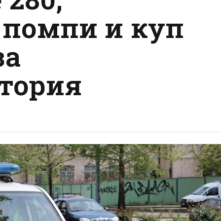
 помпи и куп
за
тория