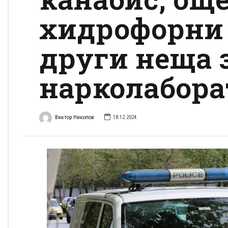
хидрофорни
други неща 
нарколабора
Виктор Николов
18.12.2024