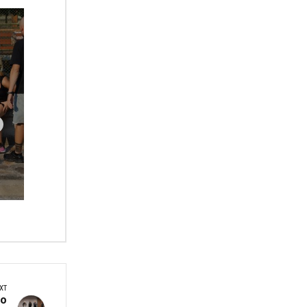
а
XT
то