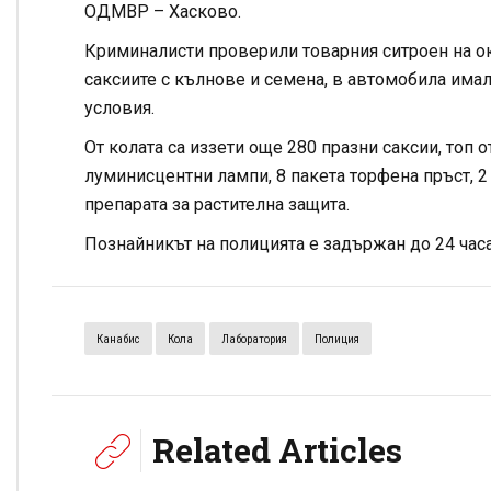
ОДМВР – Хасково.
Криминалисти проверили товарния ситроен на ок
саксиите с кълнове и семена, в автомобила има
условия.
От колата са иззети още 280 празни саксии, топ
луминисцентни лампи, 8 пакета торфена пръст, 2
препарата за растителна защита.
Познайникът на полицията е задържан до 24 час
Канабис
Кола
Лаборатория
Полиция
Related Articles