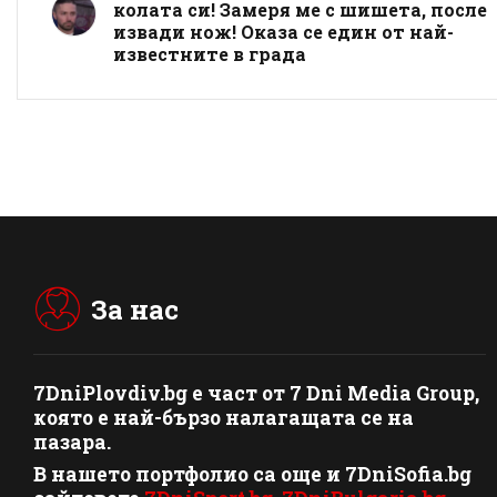
колата си! Замеря ме с шишета, после
извади нож! Оказа се един от най-
известните в града
За нас
7DniPlovdiv.bg
e част от
7 Dni Media Group
,
която е най-бързо налагащата се на
пазара.
В нашето портфолио са още и 7DniSofia.bg