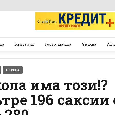
на
България
Густо, майна
Четива
Афи
РЕГИОНА
кола има този!?
тре 196 саксии 
 280,