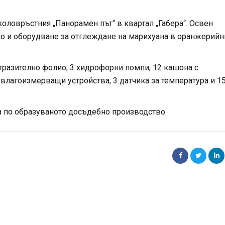
оловръстния „Панорамен път“ в квартал „Габера“. Освен
ло и оборудване за отглеждане на марихуана в оранжерийн
 отразително фолио, 3 хидрофорни помпи, 12 кашона с
 влагоизмерващи устройства, 3 датчика за температура и 1
а по образуваното досъдебно производство.