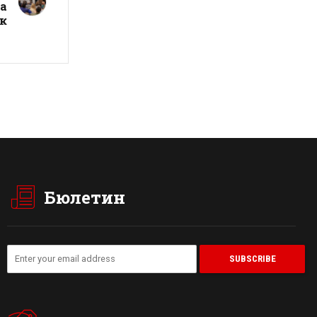
а
ук
Бюлетин