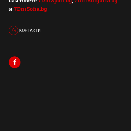
сайтовете
7DniSport.bg
,
7DniBulgaria.bg
и
7DniSofia.bg
КОНТАКТИ