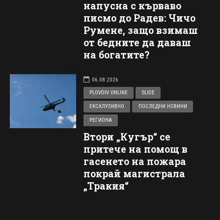
напусна с кърваво
писмо до Радев: Чичо
Румене, защо взимаш
от бедните да даваш
на богатите?
06.08.2026
PLOVDIV ONLINE
SLIDE
ЕКСКЛУЗИВНО
ПОСЛЕДНИ НОВИНИ
РЕГИОНА
Втори „Кугър“ се
притече на помощ в
гасенето на пожара
покрай магистрала
„Тракия“