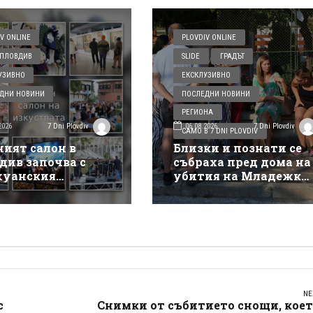
V ONLINE
PLOVDIV ONLINE
ПЛОВДИВ
SLIDE
ГРАДЪТ
УЗИВНО
ЕКСКЛУЗИВНО
ДНИ НОВИНИ
ПОСЛЕДНИ НОВИНИ
РЕГИОНА
2026
06.08.2026
7 Dni Plovdiv
7 Dni Plovdiv
САМО В 7 DNI PLOVDIV
ният салон в
Близки и познати се
див започва с
събраха пред дома на
уанския
убития на Младежки
такъл на Деян
хълм: Не е педофил,
ов
търсеше си приятелк
NE
с
Снимки от събитието снощи, кое