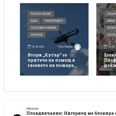
PLOVDIV ONLINE
PLOVDI
SLIDE
ЕКСКЛУЗИВНО
АФИШ 
ПОСЛЕДНИ НОВИНИ
ЕКСКЛ
РЕГИОНА
ПОСЛЕ
06.08.2026
06.08.
7 Dni Plovdiv
Втори „Кугър“ се
Есен
притече на помощ в
Плов
гасенето на пожара
донж
покрай магистрала
спек
„Тракия“
Донк
PREVIOUS
Пловдивчанин: Нигериец ме блокира 