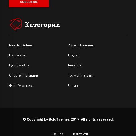
Категории
Plovdiv Online
Афиш Пловдив
България
Градът
Густо, майна
Региона
Спортен Пловдив
Тримон на деня
Фейсбукарник
Четива
© Copyright by BoldThemes 2017. All rights reserved.
За нас
Контакти