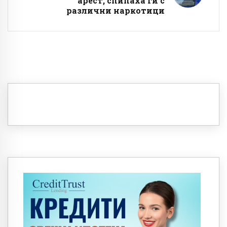
арест, спипаха ги с
различни наркотици