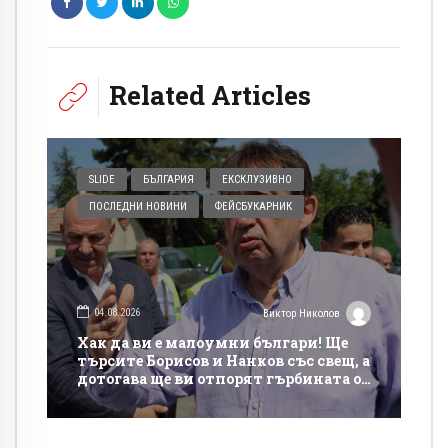
Related Articles
SLIDE
БЪЛГАРИЯ
ЕКСКЛУЗИВНО
ПОСЛЕДНИ НОВИНИ
ФЕЙСБУКАРНИК
04.08.2026
Виктор Николов
Хак да ви е малоумни българи! Ще
търсите Борисов и Нанков със свещ, а
дотогава ще ви отпорят гърбината от
такси на магистралите