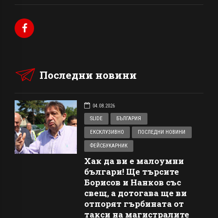
Последни новини
04.08.2026
SLIDE
БЪЛГАРИЯ
ЕКСКЛУЗИВНО
ПОСЛЕДНИ НОВИНИ
ФЕЙСБУКАРНИК
Хак да ви е малоумни
българи! Ще търсите
Борисов и Нанков със
свещ, а дотогава ще ви
отпорят гърбината от
такси на магистралите