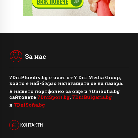
За нас
7DniPlovdiv.bg
e част от
7 Dni Media Group
,
която е най-бързо налагащата се на пазара.
В нашето портфолио са още и 7DniSofia.bg
сайтовете
7DniSport.bg
,
7DniBulgaria.bg
и
7DniSofia.bg
КОНТАКТИ