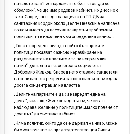
началото на 51-ия парламент е бил готов „да се
обзаложи“, че ще има редовен кабинет, но днес не е
така. Според него декларацията на ПП-ДБ за
санитарния кордон около Делян Пеевски е написана
лошо и вместо да посочва конкретни проблеми и
политики, тя е насочена към определена личност.
„Това е пореден епизод, в който българските
политици показват базисно неразбиране на
разделението на властите и то по неприемлив
начин“, допълни от своя страна социологът
Добромир Живков. Според него ставаме свидетели
на политическа репресия на ново ниво и невиждана
досега концентрация на властта.
„Целите на партиите е да си навредят една на
друга“, каза още Живков и допълни, че сега се
наблюдава желание у политиците „малко повече от
друг път“ да съставят кабинет.
„Няма политик, който да се е държал на ниво, може
би с изключение на председателстващия Силви