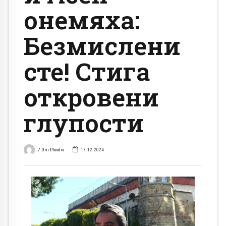
онемяха:
Безмислени
сте! Стига
откровени
глупости
7 Dni Plovdiv
17.12.2024