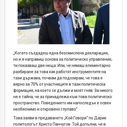
„Когато създадеш една безсмислена декларация,
но и я направиш основа за политическо управление,
ти показваш две неща. Или, че нямаш елементарно
разбиране за това как работят инструментите на
тази държава, почвам да подозирам, че това е
вярно за 70% от участниците в тази политическа
формация, на което се дължи и моят гняв. За никого
не е тайна, че аз принадлежа към това политическо
пространство. Поведението им напоследък е освен
необяснимо и откровено глупаво“
Това заяви в предаването „Кой Говори“ по Дарик
политологът Христо Панчугов. Той допълни, че в