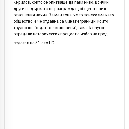
Кирилов, който се опитваше да пази ниво. Всички
други се държаха по разграждащ обществените
отношения начин. За мен това, че го понесохме като
общество, е че отдавна са минати граници, които
трудно ще бъдат възстановени“, така Панчугов
определи историческия процес по избор на пред
седател на 51-ото НС.