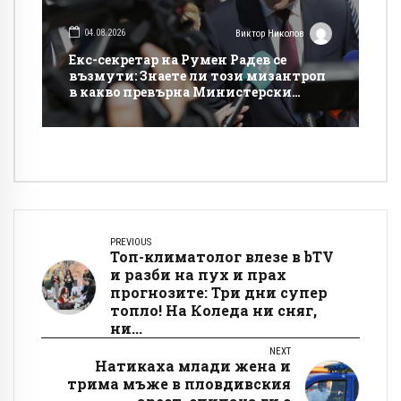
04.08.2026
Виктор Николов
Екс-секретар на Румен Радев се
възмути: Знаете ли този мизантроп
в какво превърна Министерски
съвет!?
PREVIOUS
Топ-климатолог влезе в bTV
и разби на пух и прах
прогнозите: Три дни супер
топло! На Коледа ни сняг,
ни...
NEXT
Натикаха млади жена и
трима мъже в пловдивския