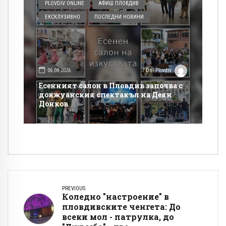
PLOVDIV ONLINE
АФИШ ПЛОВДИВ
ЕКСКЛУЗИВНО
ПОСЛЕДНИ НОВИНИ
06.08.2026
7 Dni Plovdiv
Есенният салон в Пловдив започва с
донжуанския спектакъл на Деян
Донков
PREVIOUS
Коледно "настроение" в
пловдивските ченгета: До
всеки мол - патрулка, до