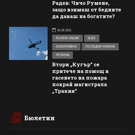
Радев: Чичо Румене,
защо взимаш от бедните
да даваш на богатите?
06.08.2026
PLOVDIV ONLINE
SLIDE
ЕКСКЛУЗИВНО
ПОСЛЕДНИ НОВИНИ
РЕГИОНА
Втори „Кугър“ се
притече на помощ в
гасенето на пожара
покрай магистрала
„Тракия“
Бюлетин