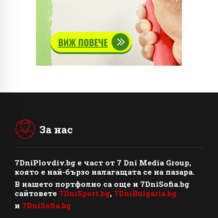
За нас
7DniPlovdiv.bg
e част от
7 Dni Media Group
,
която е най-бързо налагащата се на пазара.
В нашето портфолио са още и 7DniSofia.bg
сайтовете
7DniSport.bg
,
7DniBulgaria.bg
и
7DniSofia.bg