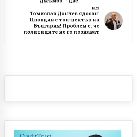
"Джъмбо" - две
NEXT
Томислав Дончев ядосан:
Пловдив е топ-център на
България! Проблем е, че
политиците не го познават