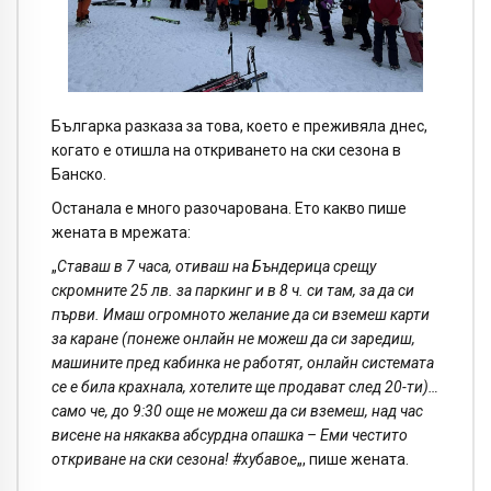
Българка разказа за това, което е преживяла днес,
когато е отишла на откриването на ски сезона в
Банско.
Останала е много разочарована. Ето какво пише
жената в мрежата:
„
Ставаш в 7 часа, отиваш на Бъндерица срещу
скромните 25 лв. за паркинг и в 8 ч. си там, за да си
първи. Имаш огромното желание да си вземеш карти
за каране (понеже онлайн не можеш да си заредиш,
машините пред кабинка не работят, онлайн системата
се е била крахнала, хотелите ще продават след 20-ти)…
само че, до 9:30 още не можеш да си вземеш, над час
висене на някаква абсурдна опашка – Еми честито
откриване на ски сезона! #хубавое
„, пише жената.