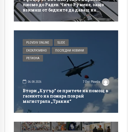
писмо до Радев: Чичо Румене, защо
взимаш от бедните да даваш на
богатите?
PLOVDIV ONLINE
SLIDE
ЕКСКЛУЗИВНО
ПОСЛЕДНИ НОВИНИ
РЕГИОНА
06.08.2026
7 Dni Plovdiv
Втори „Кугър“ се притече на помощ в
гасенето на пожара покрай
магистрала „Тракия“