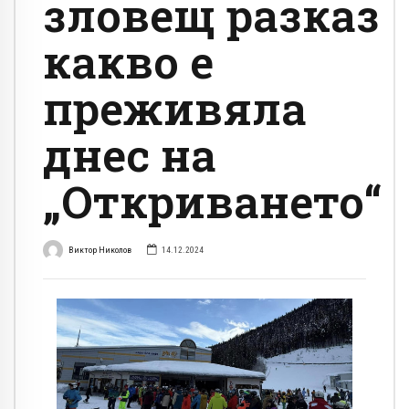
зловещ разказ
какво е
преживяла
днес на
„Откриването“
Виктор Николов
14.12.2024