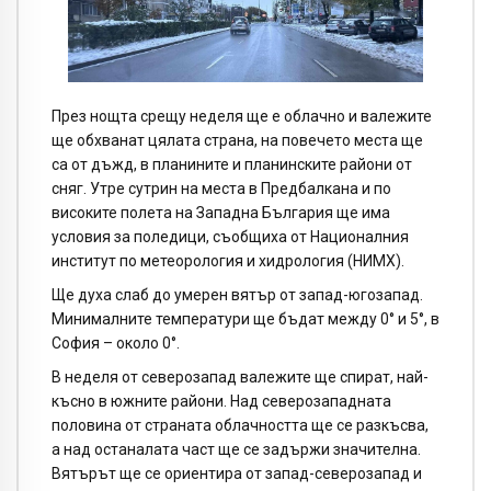
През нощта срещу неделя ще е облачно и валежите
ще обхванат цялата страна, на повечето места ще
са от дъжд, в планините и планинските райони от
сняг. Утре сутрин на места в Предбалкана и по
високите полета на Западна България ще има
условия за поледици, съобщиха от Националния
институт по метеорология и хидрология (НИМХ).
Ще духа слаб до умерен вятър от запад-югозапад.
Минималните температури ще бъдат между 0° и 5°, в
София – около 0°.
В неделя от северозапад валежите ще спират, най-
късно в южните райони. Над северозападната
половина от страната облачността ще се разкъсва,
а над останалата част ще се задържи значителна.
Вятърът ще се ориентира от запад-северозапад и