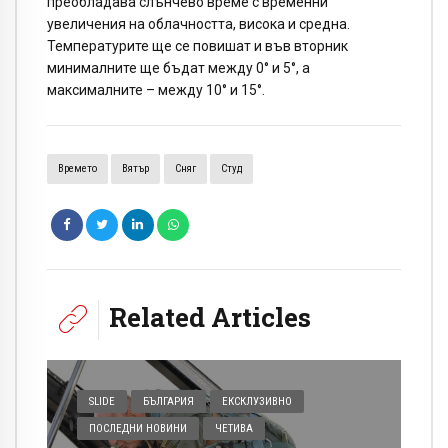
преобладава слънчево време с временни
увеличения на облачността, висока и средна.
Температурите ще се повишат и във вторник
минималните ще бъдат между 0° и 5°, а
максималните – между 10° и 15°.
Времето
Вятър
Сняг
Студ
Related Articles
SLIDE
БЪЛГАРИЯ
ЕКСКЛУЗИВНО
ПОСЛЕДНИ НОВИНИ
ЧЕТИВА