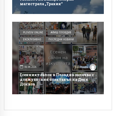
магистрала „Тракия“
PLOVDIV ONLINE
АФИШ ПЛОВДИВ
ЕКСКЛУЗИВНО
ПОСЛЕДНИ НОВИНИ
06.08.2026
7 Dni Plovdiv
Есенният салон в Пловдив започва с
донжуанския спектакъл на Деян
Донков