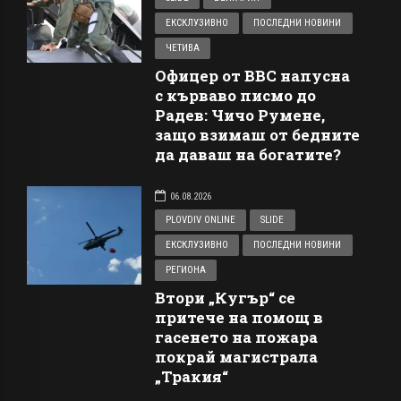
ЕКСКЛУЗИВНО
ПОСЛЕДНИ НОВИНИ
ЧЕТИВА
Офицер от ВВС напусна
с кърваво писмо до
Радев: Чичо Румене,
защо взимаш от бедните
да даваш на богатите?
06.08.2026
PLOVDIV ONLINE
SLIDE
ЕКСКЛУЗИВНО
ПОСЛЕДНИ НОВИНИ
РЕГИОНА
Втори „Кугър“ се
притече на помощ в
гасенето на пожара
покрай магистрала
„Тракия“