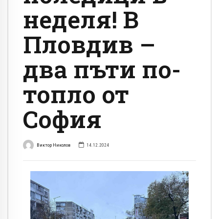
неделя! В
Пловдив –
два пъти по-
топло от
София
Виктор Николов
14.12.2024