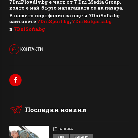
7DniPlovdiv.bg
e част от
7 Dni Media Group
,
която е най-бързо налагащата се на пазара.
В нашето портфолио са още и 7DniSofia.bg
сайтовете
7DniSport.bg
,
7DniBulgaria.bg
и
7DniSofia.bg
КОНТАКТИ
Последни новини
06.08.2026
SLIDE
БЪЛГАРИЯ