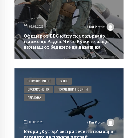
06.08.2026
7 Dni Plovdiv
Офицер от ВВС напусна с кърваво
писмо до Радев: Чичо Румене, защо
взимаш от бедните да даваш на
богатите?
PLOVDIV ONLINE
SLIDE
ЕКСКЛУЗИВНО
ПОСЛЕДНИ НОВИНИ
РЕГИОНА
06.08.2026
7 Dni Plovdiv
Втори „Кугър“ се притече на помощ в
гасенето на пожара покрай