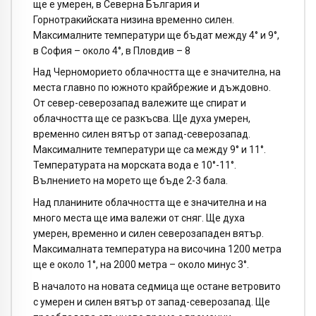
ще е умерен, в Северна България и
Горнотракийската низина временно силен.
Максималните температури ще бъдат между 4° и 9°,
в София – около 4°, в Пловдив – 8
Над Черноморието облачността ще е значителна, на
места главно по южното крайбрежие и дъждовно.
От север-северозапад валежите ще спират и
облачността ще се разкъсва. Ще духа умерен,
временно силен вятър от запад-северозапад.
Максималните температури ще са между 9° и 11°.
Температурата на морската вода е 10°-11°.
Вълнението на морето ще бъде 2-3 бала.
Над планините облачността ще е значителна и на
много места ще има валежи от сняг. Ще духа
умерен, временно и силен северозападен вятър.
Максималната температура на височина 1200 метра
ще е около 1°, на 2000 метра – около минус 3°.
В началото на новата седмица ще остане ветровито
с умерен и силен вятър от запад-северозапад. Ще