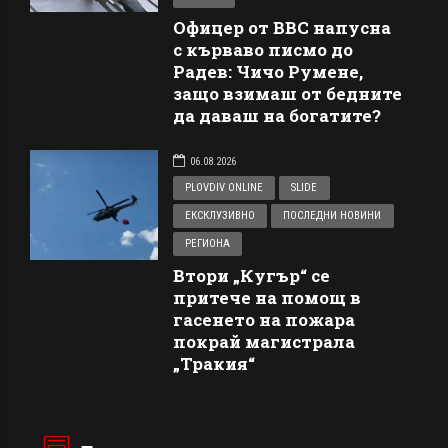
Офицер от ВВС напусна
с кърваво писмо до
Радев: Чичо Румене,
защо взимаш от бедните
да даваш на богатите?
06.08.2026
PLOVDIV ONLINE
SLIDE
ЕКСКЛУЗИВНО
ПОСЛЕДНИ НОВИНИ
РЕГИОНА
Втори „Кугър“ се
притече на помощ в
гасенето на пожара
покрай магистрала
„Тракия“