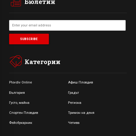
Бюлетин
Категории
Plovdiv Online
Афиш Пловдив
България
Градът
Густо, майна
Региона
Спортен Пловдив
Тримон на деня
Фейсбукарник
Четива