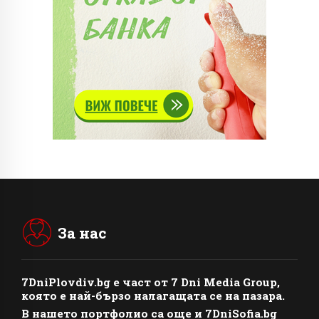
За нас
7DniPlovdiv.bg
e част от
7 Dni Media Group
,
която е най-бързо налагащата се на пазара.
В нашето портфолио са още и 7DniSofia.bg