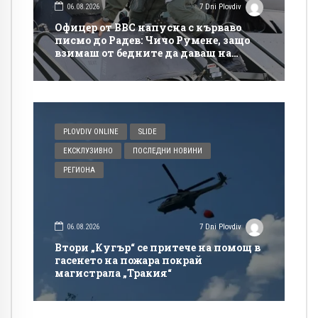
06.08.2026
7 Dni Plovdiv
Офицер от ВВС напусна с кърваво
писмо до Радев: Чичо Румене, защо
взимаш от бедните да даваш на
богатите?
PLOVDIV ONLINE
SLIDE
ЕКСКЛУЗИВНО
ПОСЛЕДНИ НОВИНИ
РЕГИОНА
06.08.2026
7 Dni Plovdiv
Втори „Кугър“ се притече на помощ в
гасенето на пожара покрай
магистрала „Тракия“