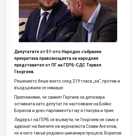
Депутатите от 51-ото Народно събрание
прекратиха правомощията на народния
представител от ПГ на ГЕРБ-СДС Тервел
Георгиев.
Решението беше взето след 219 гласа „за“, против и
въздържали се нямаше.
Припомняме, че самият Гергиев си депозира
оставката като депутат по настояване на Бойко
Борисов и днес парламентът му я гласува и прие.
Лидерът на ГЕРБ се възмути, че Георгиев не само е
адвокат на биячите на журналиста Слави Ангелов,
но и като такъв редовно шиканира процеса. Борисов