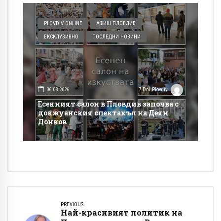
PLOVDIV ONLINE
АФИШ ПЛОВДИВ
ЕКСКЛУЗИВНО
ПОСЛЕДНИ НОВИНИ
06.08.2026
7 Dni Plovdiv
Есенният салон в Пловдив започва с
донжуанския спектакъл на Деян
Донков
PREVIOUS
Най-красивият политик на