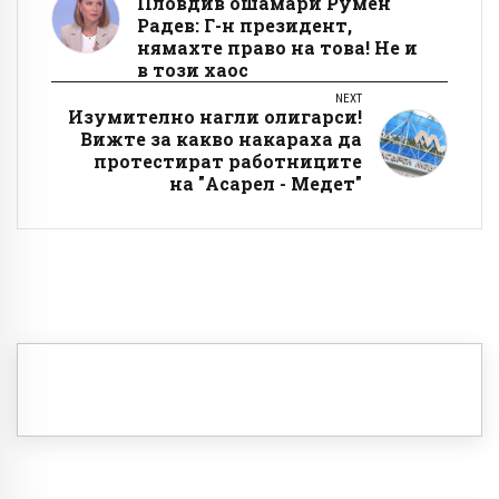
Пловдив ошамари Румен
Радев: Г-н президент,
нямахте право на това! Не и
в този хаос
NEXT
Изумително нагли олигарси!
Вижте за какво накараха да
протестират работниците
на "Асарел - Медет"