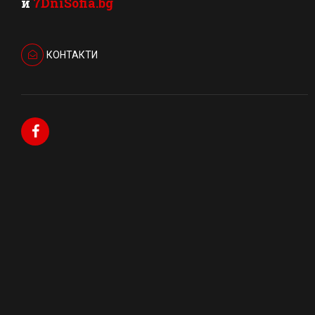
и
7DniSofia.bg
КОНТАКТИ