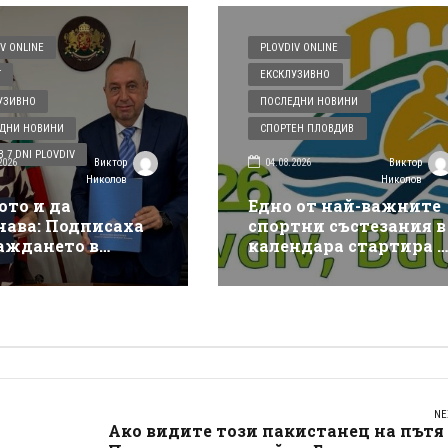
V ONLINE
PLOVDIV ONLINE
Т
ЕКСКЛУЗИВНО
УЗИВНО
ПОСЛЕДНИ НОВИНИ
ДНИ НОВИНИ
СПОРТЕН ПЛОВДИВ
 7 DNI PLOVDIV
2026
04.08.2026
Виктор
Виктор
Николов
Николов
ото и да
Едно от най-важните
чава: Подписаха
спортни състезания в
аждането в
календара стартира в
див на
Пловдив, в петък го
ически център за
открива член на МОК
енция на
и важен спортен шеф
твия и аварии
NE
Ако видите този пакистанец на пътя