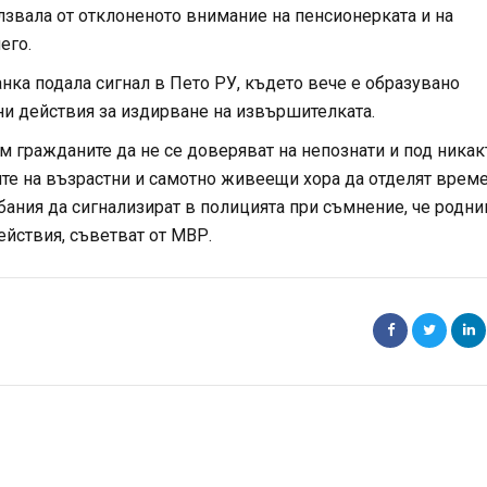
олзвала от отклоненото внимание на пенсионерката и на
его.
нка подала сигнал в Пето РУ, където вече е образувано
и действия за издирване на извършителката.
м гражданите да не се доверяват на непознати и под ника
ите на възрастни и самотно живеещи хора да отделят време
ебания да сигнализират в полицията при съмнение, че родни
ействия, съветват от МВР.