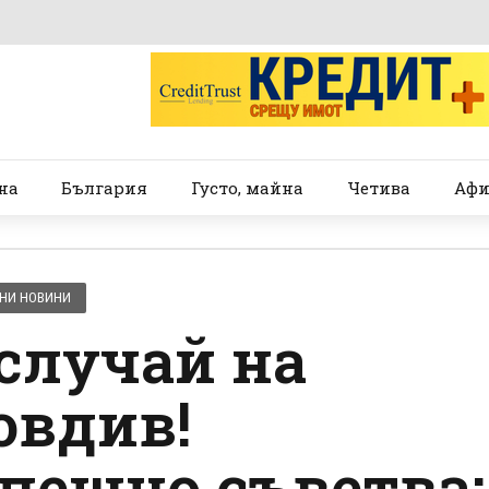
на
България
Густо, майна
Четива
Афи
НИ НОВИНИ
случай на
овдив!
пешно съветва: