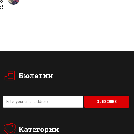
о
е!
Бюлетин
Категории