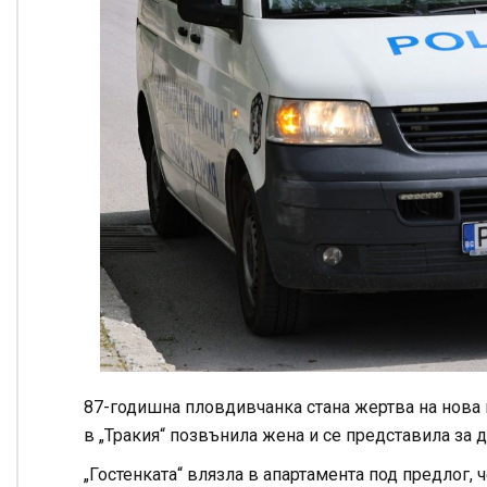
87-годишна пловдивчанка стана жертва на нова 
в „Тракия“ позвънила жена и се представила за д
„Гостенката“ влязла в апартамента под предлог,