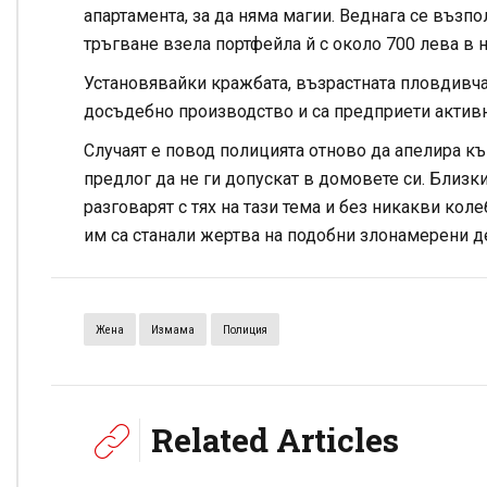
апартамента, за да няма магии. Веднага се възп
тръгване взела портфейла й с около 700 лева в н
Установявайки кражбата, възрастната пловдивча
досъдебно производство и са предприети активн
Случаят е повод полицията отново да апелира къ
предлог да не ги допускат в домовете си. Близк
разговарят с тях на тази тема и без никакви кол
им са станали жертва на подобни злонамерени д
Жена
Измама
Полиция
Related Articles