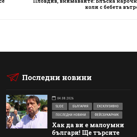
се
Пловдив, внимавайте: Блъска нарочн
коли с бебета вътр
Последни новини
04.08.2026
SLIDE
БЪЛГАРИЯ
ЕКСКЛУЗИВНО
ПОСЛЕДНИ НОВИНИ
ФЕЙСБУКАРНИК
Хак да ви е малоумни
българи! Ще търсите