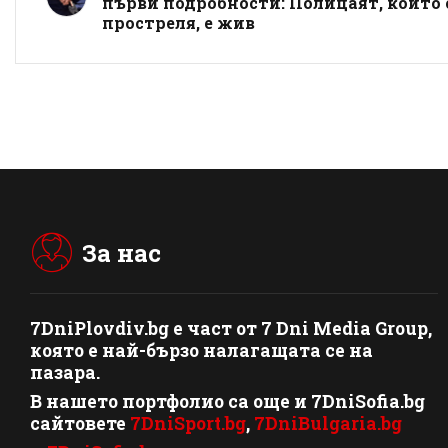
първи подробности: Полицаят, който 
простреля, е жив
За нас
7DniPlovdiv.bg
e част от
7 Dni Media Group
,
която е най-бързо налагащата се на
пазара.
В нашето портфолио са още и 7DniSofia.bg
сайтовете
7DniSport.bg
,
7DniBulgaria.bg