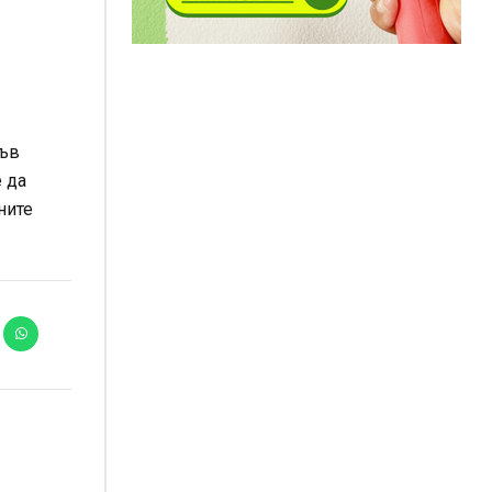
къв
 да
ните