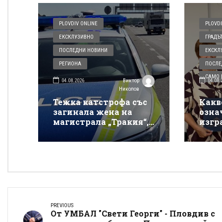
PLOVDIV ONLINE
PLOVDI
ЕКСКЛУЗИВНО
ГРАДЪ
ПОСЛЕДНИ НОВИНИ
ЕКСКЛ
РЕГИОНА
ПОСЛЕ
САМО В
04.08.2026
04.08.
Виктор
Николов
Тежка катстрофа със
Какв
загинала жена на
озна
магистрала „Тракия“,
изгр
няма информация за
Плов
другите пострадали
косм
прев
бедс
PREVIOUS
От УМБАЛ "Свети Георги" - Пловдив с