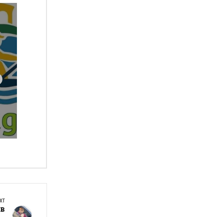
XT
 в