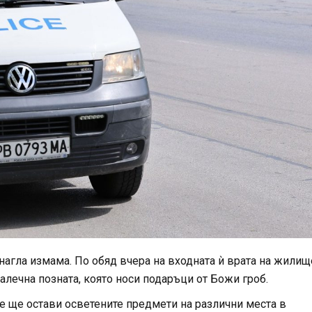
нагла измама. По обяд вчера на входната ѝ врата на жилищ
алечна позната, която носи подаръци от Божи гроб.
 че ще остави осветените предмети на различни места в