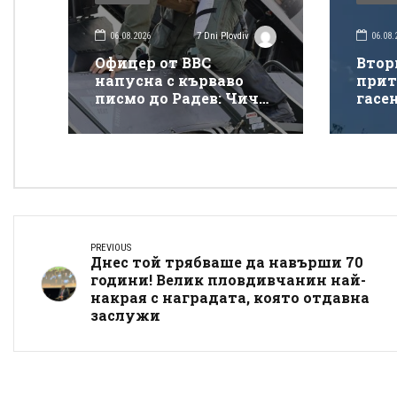
06.08.2026
06.08.
7 Dni Plovdiv
Офицер от ВВС
Втор
напусна с кърваво
прит
писмо до Радев: Чичо
гасе
Румене, защо взимаш
покр
от бедните да даваш
„Тра
на богатите?
PREVIOUS
Днес той трябваше да навърши 70
години! Велик пловдивчанин най-
накрая с наградата, която отдавна
заслужи