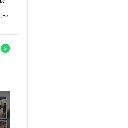
със
 „Не