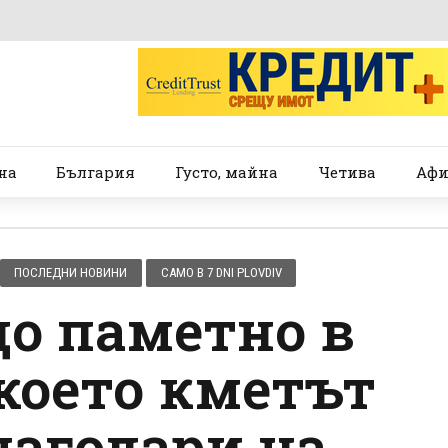
на
България
Густо, майна
Четива
Афи
ПОСЛЕДНИ НОВИНИ
САМО В 7 DNI PLOVDIV
о паметно в
 което кметът
агодари на