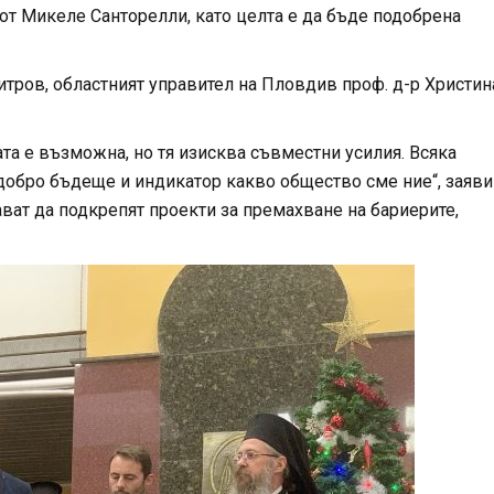
от Микеле Санторелли, като целта е да бъде подобрена
тров, областният управител на Пловдив проф. д-р Христин
ата е възможна, но тя изисква съвместни усилия. Всяка
добро бъдеще и индикатор какво общество сме ние“, заяви
ват да подкрепят проекти за премахване на бариерите,