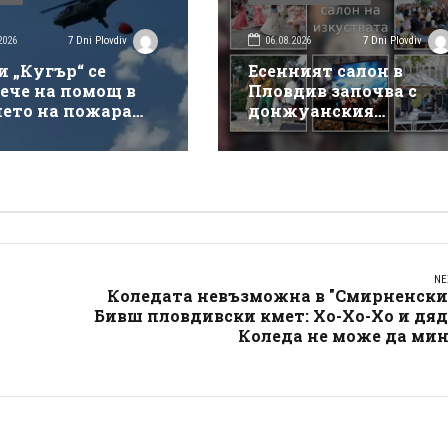
2026
06.08.2026
7 Dni Plovdiv
7 Dni Plovdiv
и „Кугър“ се
Есенният салон в
ече на помощ в
Пловдив започва с
нето на пожара
донжуанския
ай магистрала
спектакъл на Деян
кия“
Донков
NE
Коледата невъзможна в "Смирненски"
Бивш пловдивски кмет: Хо-Хо-Хо и дя
Коледа не може да мин