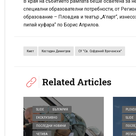
В края на събитието рампата беше осветена за н
специални образователни потребности, от Регио
образование – Пловдив и театър „А’парт“, изнесо
пипай куфара“ по Борис Априлов.
Кмет
Костадин Димитров
СУ "Св. Софроний Врачански"
Related Articles
SLIDE
БЪЛГАРИЯ
PLOVDI
ЕКСКЛУЗИВНО
SLIDE
ПОСЛЕДНИ НОВИНИ
ПОСЛЕ
ЧЕТИВА
РЕГИО