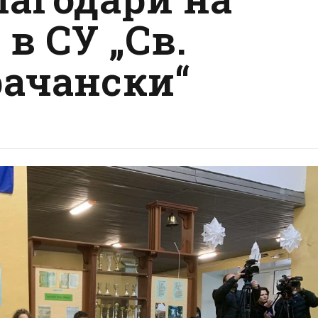
в СУ „Св.
ачански“