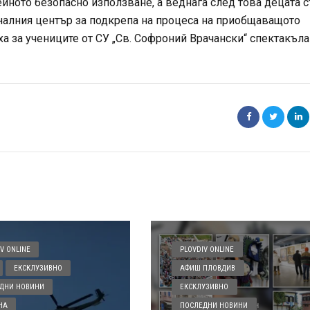
ейното безопасно използване, а веднага след това децата 
налния център за подкрепа на процеса на приобщаващото
ха за учениците от СУ „Св. Софроний Врачански“ спектакъла
V ONLINE
PLOVDIV ONLINE
ЕКСКЛУЗИВНО
АФИШ ПЛОВДИВ
ДНИ НОВИНИ
ЕКСКЛУЗИВНО
НА
ПОСЛЕДНИ НОВИНИ