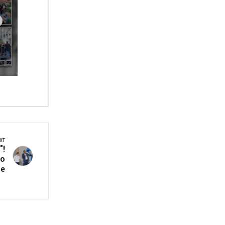
XT
!
до
е