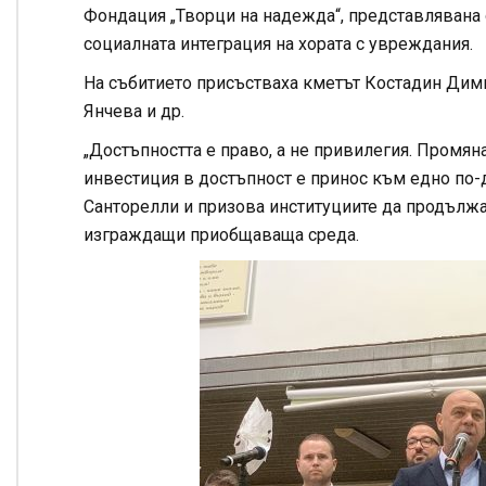
Фондация „Творци на надежда“, представлявана 
социалната интеграция на хората с увреждания.
На събитието присъстваха кметът Костадин Дими
Янчева и др.
„Достъпността е право, а не привилегия. Промян
инвестиция в достъпност е принос към едно по-
Санторелли и призова институциите да продължа
изграждащи приобщаваща среда.