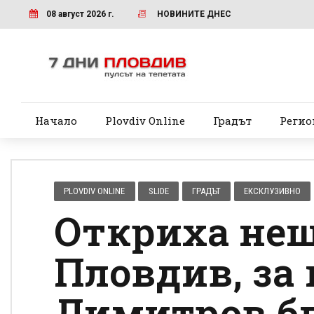
08 август 2026 г.
НОВИНИТЕ ДНЕС
Начало
Plovdiv Online
Градът
Регио
PLOVDIV ONLINE
SLIDE
ГРАДЪТ
ЕКСКЛУЗИВНО
Откриха нещ
Пловдив, за
Димитров бл