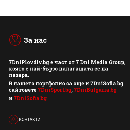
За нас
7DniPlovdiv.bg
e част от
7 Dni Media Group
,
която е най-бързо налагащата се на
пазара.
В нашето портфолио са още и 7DniSofia.bg
сайтовете
7DniSport.bg
,
7DniBulgaria.bg
и
7DniSofia.bg
КОНТАКТИ