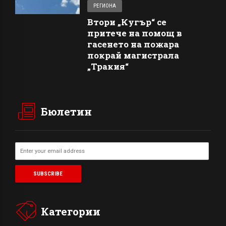
РЕГИОНА
Втори „Кугър“ се
притече на помощ в
гасенето на пожара
покрай магистрала
„Тракия“
Бюлетин
Категории