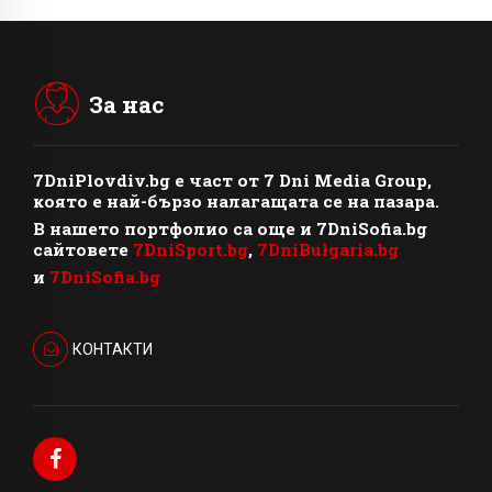
За нас
7DniPlovdiv.bg
e част от
7 Dni Media Group
,
която е най-бързо налагащата се на пазара.
В нашето портфолио са още и 7DniSofia.bg
сайтовете
7DniSport.bg
,
7DniBulgaria.bg
и
7DniSofia.bg
КОНТАКТИ