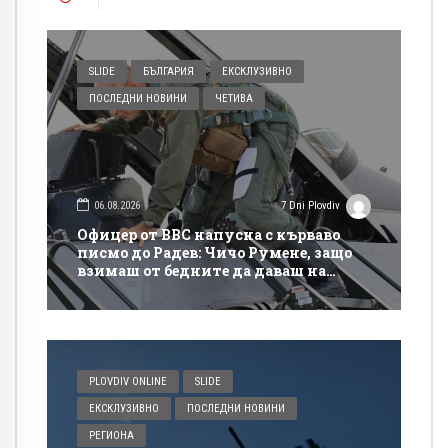
SLIDE
БЪЛГАРИЯ
ЕКСКЛУЗИВНО
ПОСЛЕДНИ НОВИНИ
ЧЕТИВА
06.08.2026
7 Dni Plovdiv
Офицер от ВВС напусна с кърваво
писмо до Радев: Чичо Румене, защо
взимаш от бедните да даваш на
богатите?
PLOVDIV ONLINE
SLIDE
ЕКСКЛУЗИВНО
ПОСЛЕДНИ НОВИНИ
РЕГИОНА