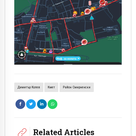
Димитър Колев
Кмет
Район Смирненски
Related Articles