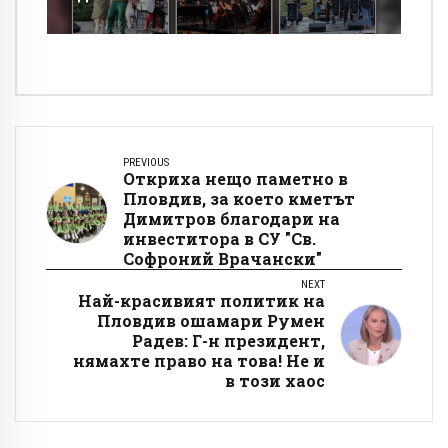
PREVIOUS
Откриха нещо паметно в
Пловдив, за което кметът
Димитров благодари на
инвеститора в СУ "Св.
Софроний Врачански"
NEXT
Най-красивият политик на
Пловдив ошамари Румен
Радев: Г-н президент,
нямахте право на това! Не и
в този хаос