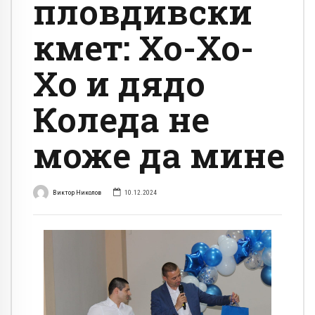
пловдивски
кмет: Хо-Хо-
Хо и дядо
Коледа не
може да мине
Виктор Николов
10.12.2024