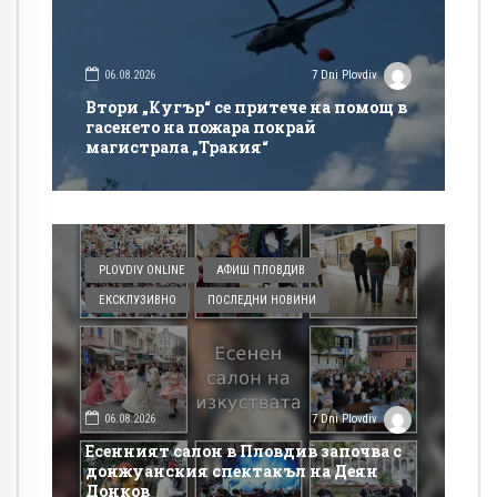
06.08.2026
7 Dni Plovdiv
Втори „Кугър“ се притече на помощ в
гасенето на пожара покрай
магистрала „Тракия“
PLOVDIV ONLINE
АФИШ ПЛОВДИВ
ЕКСКЛУЗИВНО
ПОСЛЕДНИ НОВИНИ
06.08.2026
7 Dni Plovdiv
Есенният салон в Пловдив започва с
донжуанския спектакъл на Деян
Донков