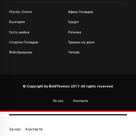
Plovdiv Online
Афиш Пловдив
България
Градът
Густо, майна
Региона
Спортен Пловдив
Тримон на деня
Фейсбукарник
Четива
© Copyright by BoldThemes 2017. All rights reserved.
За нас
Контакти
За нас
Контакти