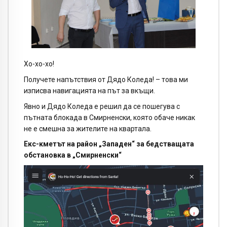
Хо-хо-хо!
Получете напътствия от Дядо Коледа! – това ми
изписва навигацията на път за вкъщи.
Явно и Дядо Коледа е решил да се пошегува с
пътната блокада в Смирненски, която обаче никак
не е смешна за жителите на квартала.
Екс-кметът на район „Западен“ за бедстващата
обстановка в „Смирненски“