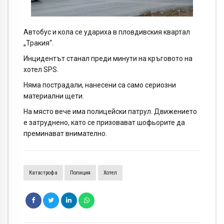
Автобус и кола се удариха в пловдивския квартал
„Тракия“.
Инцидентът станал преди минути на кръговото на
хотел SPS.
Няма пострадали, нанесени са само сериозни
материални щети.
На място вече има полицейски патрул. Движението
е затруднено, като се призовават шофьорите да
преминават внимателно.
Катастрофа
Полиция
Хотел