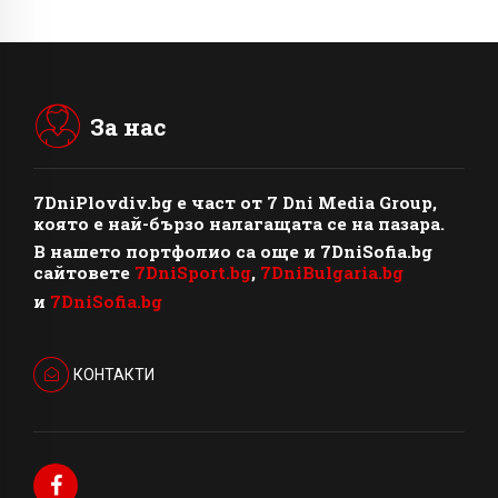
За нас
7DniPlovdiv.bg
e част от
7 Dni Media Group
,
която е най-бързо налагащата се на пазара.
В нашето портфолио са още и 7DniSofia.bg
сайтовете
7DniSport.bg
,
7DniBulgaria.bg
и
7DniSofia.bg
КОНТАКТИ