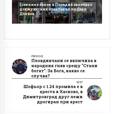
Есенният салон в Пловдив започва с
донжуанския спектакъл на Деян
Донков
PREVIOUS
Пловдивчани се включиха в
народния гняв срещу "Стани
богат": За Бога, какво се
случва?
NEXT
Шофьор с 1.24 промила е в
ареста в Хасково, в
Димитровград друг лежи
дрогиран при арест