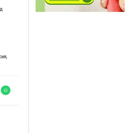
ед
сия,