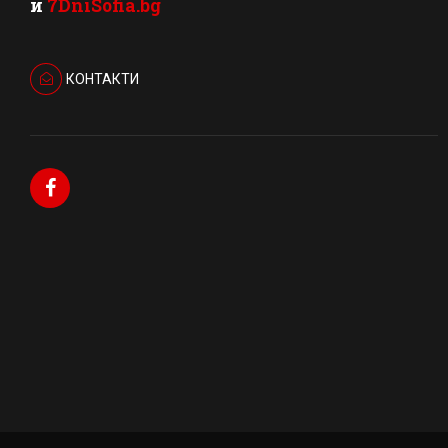
и
7DniSofia.bg
КОНТАКТИ