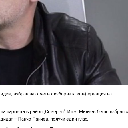
вдив, избран на отчетно-изборната конференция на
а на партията в район „Северен“. Инж. Милчев беше избран с
ндидат – Панчо Панчев, получи един глас.