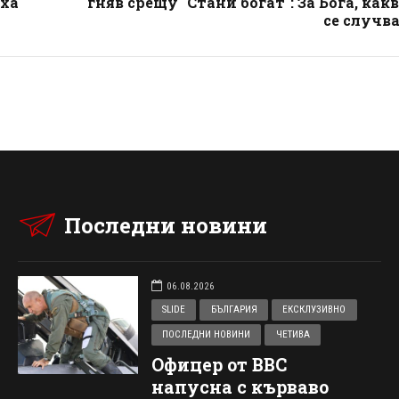
яха
гняв срещу "Стани богат": За Бога, как
се случв
Последни новини
06.08.2026
SLIDE
БЪЛГАРИЯ
ЕКСКЛУЗИВНО
ПОСЛЕДНИ НОВИНИ
ЧЕТИВА
Офицер от ВВС
напусна с кърваво