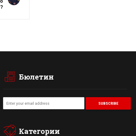
во
а?
Бюлетин
Категории