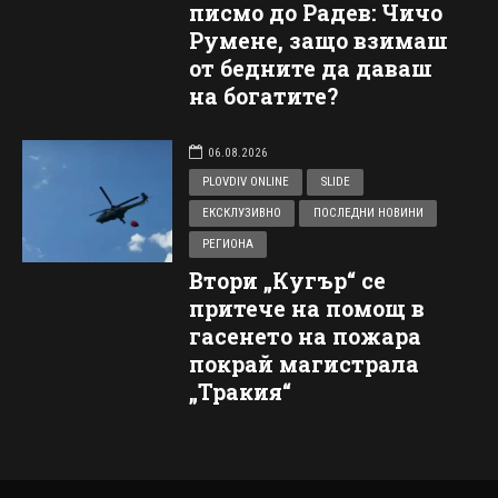
писмо до Радев: Чичо
Румене, защо взимаш
от бедните да даваш
на богатите?
06.08.2026
PLOVDIV ONLINE
SLIDE
ЕКСКЛУЗИВНО
ПОСЛЕДНИ НОВИНИ
РЕГИОНА
Втори „Кугър“ се
притече на помощ в
гасенето на пожара
покрай магистрала
„Тракия“