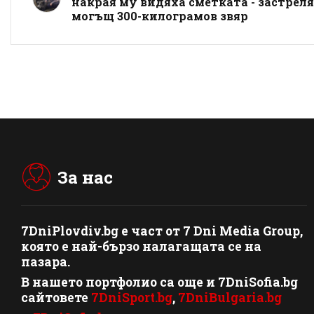
накрая му видяха сметката - застрел
могъщ 300-килограмов звяр
За нас
7DniPlovdiv.bg
e част от
7 Dni Media Group
,
която е най-бързо налагащата се на
пазара.
В нашето портфолио са още и 7DniSofia.bg
сайтовете
7DniSport.bg
,
7DniBulgaria.bg