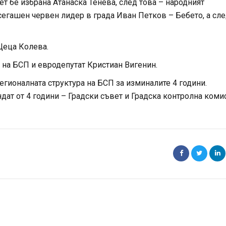
ет бе избрана Атанаска Тенева, след това – народният
сегашен червен лидер в града Иван Петков – Бебето, а сл
Цеца Колева.
 на БСП и евродепутат Кристиан Вигенин.
гионалната структура на БСП за изминалите 4 години.
дат от 4 години – Градски съвет и Градска контролна коми