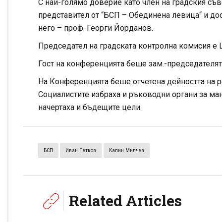
С най-голямо доверие като член на градския съв
представител от “БСП – Обединена левица“ и до
него – проф. Георги Йорданов.
Председател на градската контролна комисия е 
Гост на конференцията беше зам.-председателят
На Конференцията беше отчетена дейността на ре
Социалистите избраха и ръководни органи за ман
начертаха и бъдещите цели.
БСП
Иван Петков
Калин Милчев
Related Articles