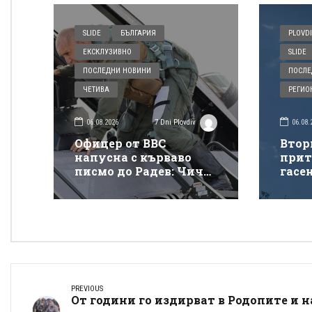
SLIDE
БЪЛГАРИЯ
PLOVDI
ЕКСКЛУЗИВНО
SLIDE
ПОСЛЕДНИ НОВИНИ
ПОСЛЕ
ЧЕТИВА
РЕГИО
06.08.2026
06.08.
7 Dni Plovdiv
Офицер от ВВС
Втор
напусна с кърваво
прит
писмо до Радев: Чичо
гасе
Румене, защо взимаш
покр
от бедните да даваш
„Тра
на богатите?
PREVIOUS
От години го издирват в Родопите и н