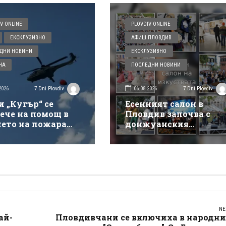
V ONLINE
PLOVDIV ONLINE
ЕКСКЛУЗИВНО
АФИШ ПЛОВДИВ
ДНИ НОВИНИ
ЕКСКЛУЗИВНО
НА
ПОСЛЕДНИ НОВИНИ
2026
06.08.2026
7 Dni Plovdiv
7 Dni Plovdiv
и „Кугър“ се
Есенният салон в
ече на помощ в
Пловдив започва с
нето на пожара
донжуанския
ай магистрала
спектакъл на Деян
кия“
Донков
NE
ай-
Пловдивчани се включиха в народни