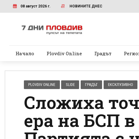
08 август 2026 г.
НОВИНИТЕ ДНЕС
Начало
Plovdiv Online
Градът
Регио
PLOVDIV ONLINE
SLIDE
ГРАДЪТ
ЕКСКЛУЗИВНО
Сложиха точ
ера на БСП в
Партията с 