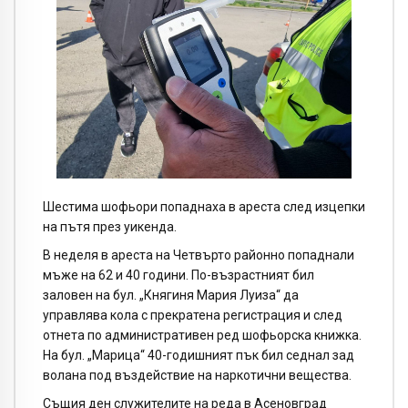
Шестима шофьори попаднаха в ареста след изцепки
на пътя през уикенда.
В неделя в ареста на Четвърто районно попаднали
мъже на 62 и 40 години. По-възрастният бил
заловен на бул. „Княгиня Мария Луиза“ да
управлява кола с прекратена регистрация и след
отнета по административен ред шофьорска книжка.
На бул. „Марица“ 40-годишният пък бил седнал зад
волана под въздействие на наркотични вещества.
Същия ден служителите на реда в Асеновград