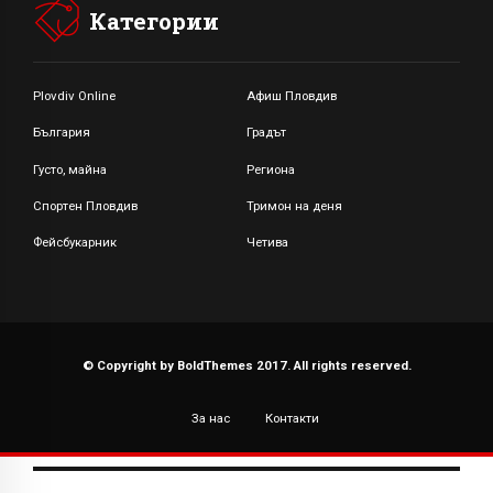
Категории
Plovdiv Online
Афиш Пловдив
България
Градът
Густо, майна
Региона
Спортен Пловдив
Тримон на деня
Фейсбукарник
Четива
© Copyright by BoldThemes 2017. All rights reserved.
За нас
Контакти