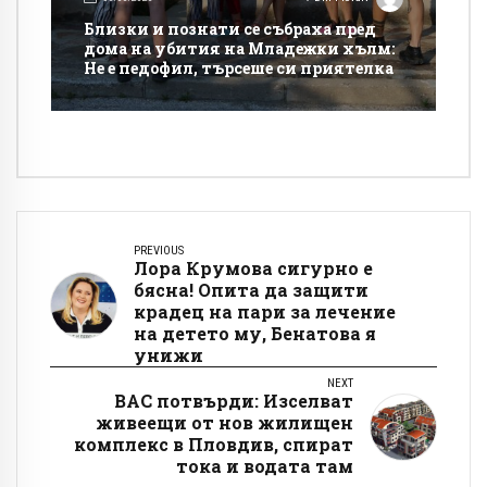
Близки и познати се събраха пред
дома на убития на Младежки хълм:
Не е педофил, търсеше си приятелка
PREVIOUS
Лора Крумова сигурно е
бясна! Опита да защити
крадец на пари за лечение
на детето му, Бенатова я
унижи
NEXT
ВАС потвърди: Изселват
живеещи от нов жилищен
комплекс в Пловдив, спират
тока и водата там