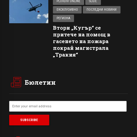
PLOVDIV ONLINE
SLIDE
ЕКСКЛУЗИВНО
ПОСЛЕДНИ НОВИНИ
РЕГИОНА
Втори „Кугър“ се
притече на помощ в
гасенето на пожара
покрай магистрала
„Тракия“
Бюлетин