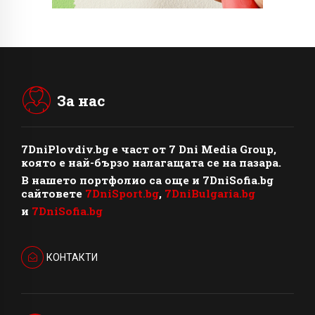
За нас
7DniPlovdiv.bg
e част от
7 Dni Media Group
,
която е най-бързо налагащата се на пазара.
В нашето портфолио са още и 7DniSofia.bg
сайтовете
7DniSport.bg
,
7DniBulgaria.bg
и
7DniSofia.bg
КОНТАКТИ