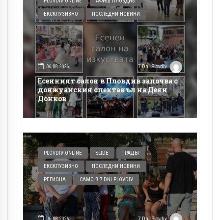
PLOVDIV ONLINE
АФИШ ПЛОВДИВ
ЕКСКЛУЗИВНО
ПОСЛЕДНИ НОВИНИ
06.08.2026
7 Dni Plovdiv
Есенният салон в Пловдив започва с
донжуанския спектакъл на Деян
Донков
PLOVDIV ONLINE
SLIDE
ГРАДЪТ
ЕКСКЛУЗИВНО
ПОСЛЕДНИ НОВИНИ
РЕГИОНА
САМО В 7 DNI PLOVDIV
06.08.2026
7 Dni Plovdiv