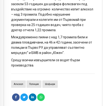
засекли 53-годишен да шофира фолксваген под
въздействие на огромно количество изпит алкохол
– над 3 промила. Подобно нарушение
документирали и колегите им от Първомай при
проверка на 25-годишен водач, чиято проба с
дрегер отчела 1,22 промила.
Междувременно пияни с над 1,7 промила били и
двама пловдивчани, на 46 и 42 години, засечени от
полицаи в Първо РУ да управляват съответно
мерцедес“ и БМВ в район „Южен“.
Срещу всички извършители се водят бързи
производства.
Алкохол
Полиция
Шофьори