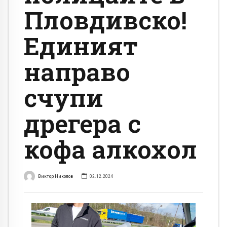
Пловдивско!
Единият
направо
счупи
дрегера с
кофа алкохол
Виктор Николов
02.12.2024